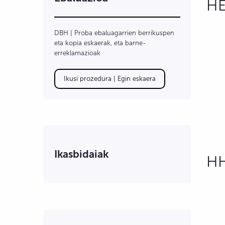
HE
DBH | Proba ebaluagarrien berrikuspen
eta kopia eskaerak, eta barne-
erreklamazioak
Ikusi prozedura | Egin eskaera
Ikasbidaiak
H