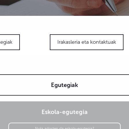
egiak
Irakasleria eta kontaktuak
Egutegiak
Eskola-egutegia
Nola adosten da eskola-egutegia?