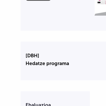
[DBH]
Hedatze programa
Ebaluazioa