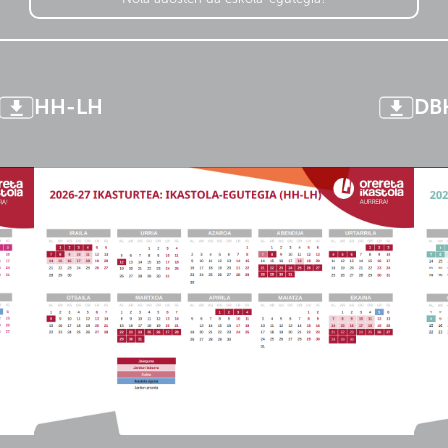
HH-LH
DB