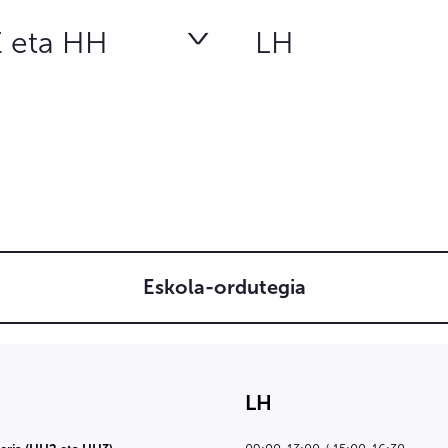
 eta HH
LH
Eskola-ordutegia
LH