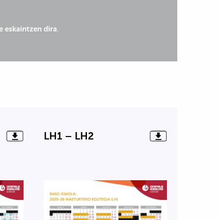
e eskaintzen dira
.
LH1 – LH2