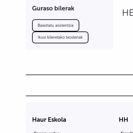
Guraso bilerak
HE
Baieztatu asistentzia
Ikusi bileretako txostenak
Haur Eskola
HH