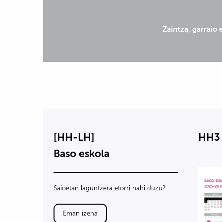
Zaintza, garraio 
[HH-LH]
HH3 
Baso eskola
Saioetan laguntzera etorri nahi duzu?
Eman izena