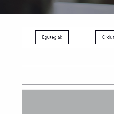
Egutegiak
Ordut