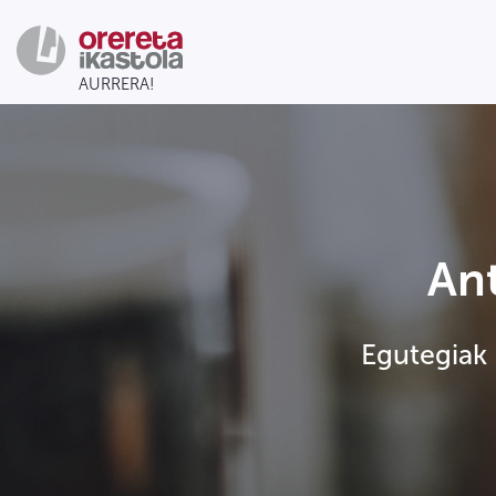
An
Egutegiak |