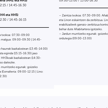
teria (HH2 eta HH3)
09:00-13:00 / 15:00-16:30
2:15 / 14:45-16:30
(HH4 eta HH5)
– Zaintza txokoa: 07:30-09:00. Añab
2:30 / 14:45-16:15
eta Linon eskaintzen da zerbitzua. Li
erabiltzaileek garraio-zerbitzua kontr
behar dute Añabitartera igotzeko.
– Jardun murritzeko egunak: goizek
a txokoa: 07:30-09:00
ordutegia (09:00-13:00)
a malgua: 09:00-09:30 | 14:45-
haurrak bazkalostean (13:45-14:00)
esta eginda (15:15-16:30) jaso
. HH3koak bazkalostean (14:30-
aso daitezke.
 murritzeko egunak: goizeko
a (Esmalteria: 09:00-12:15 | Lino:
2:30)