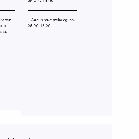
08:00 / 14:00
itarten
– Jardun murritzeko egunak:
noko
08:00-12:00
atatu
o