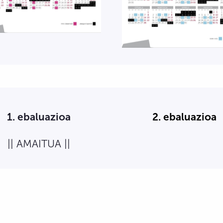
1. ebaluazioa
2. ebaluazioa
|| AMAITUA ||