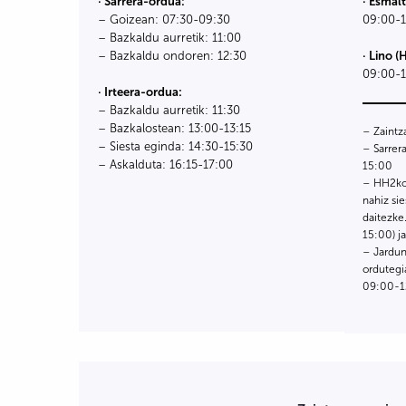
· Sarrera-ordua:
· Esmal
– Goizean: 07:30-09:30
09:00-1
– Bazkaldu aurretik: 11:00
– Bazkaldu ondoren: 12:30
· Lino 
09:00-1
· Irteera-ordua:
– Bazkaldu aurretik: 11:30
– Bazkalostean: 13:00-13:15
– Zaintz
– Siesta eginda: 14:30-15:30
– Sarrer
– Askalduta: 16:15-17:00
15:00
– HH2ko 
nahiz si
daitezke
15:00) j
– Jardun
ordutegi
09:00-1