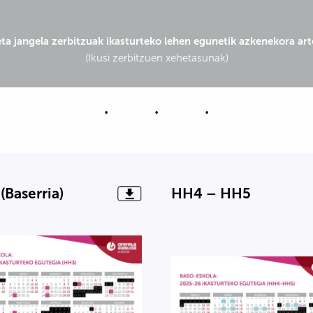
eta jangela zerbitzuak ikasturteko lehen egunetik azkenekora art
(Ikusi zerbitzuen xehetasunak)
(Baserria)
HH4 – HH5