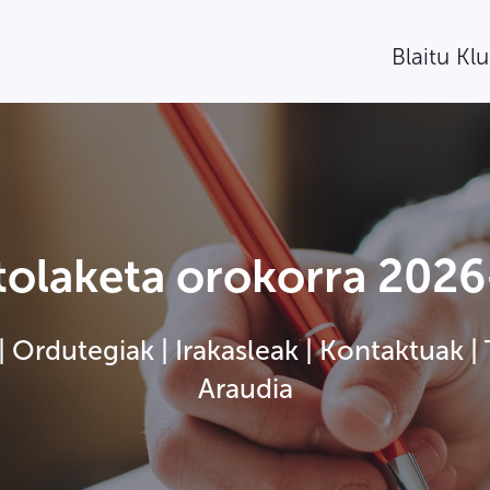
Blaitu Kl
tolaketa orokorra 2026
 Ordutegiak | Irakasleak | Kontaktuak | 
Araudia