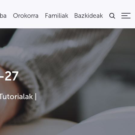
uba
Orokorra
Familiak
Bazkideak
-27
Tutorialak |