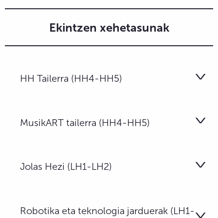
Ekintzen xehetasunak
HH Tailerra (HH4-HH5)
MusikART tailerra (HH4-HH5)
Jolas Hezi (LH1-LH2)
Robotika eta teknologia jarduerak (LH1-