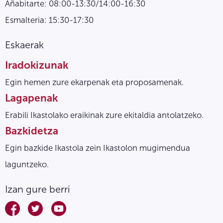
Añabitarte: 08:00-13:30/14:00-16:30
Esmalteria: 15:30-17:30
Eskaerak
Iradokizunak
Egin hemen zure ekarpenak eta proposamenak.
Lagapenak
Erabili Ikastolako eraikinak zure ekitaldia antolatzeko.
Bazkidetza
Egin bazkide Ikastola zein Ikastolon mugimendua
laguntzeko.
Izan gure berri