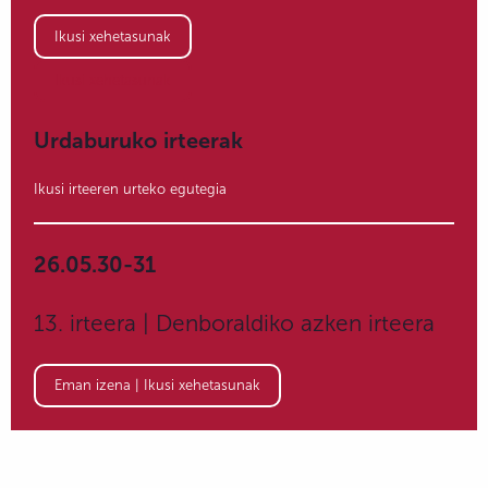
Ikusi xehetasunak
Ikusi xehetasunak
Urdaburuko irteerak
Ikusi irteeren urteko egutegia
26.05.30-31
13. irteera | Denboraldiko azken irteera
Eman izena | Ikusi xehetasunak