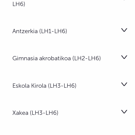
LH6)
Antzerkia (LH1-LH6)
Gimnasia akrobatikoa (LH2-LH6)
Eskola Kirola (LH3-LH6)
Xakea (LH3-LH6)