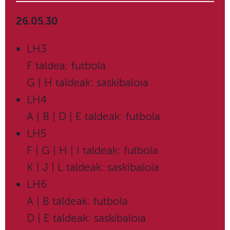
26.05.30
LH3
F taldea: futbola
G | H taldeak: saskibaloia
LH4
A | B | D | E taldeak: futbola
LH5
F | G | H | I taldeak: futbola
K | J | L taldeak: saskibaloia
LH6
A | B taldeak: futbola
D | E taldeak: saskibaloia