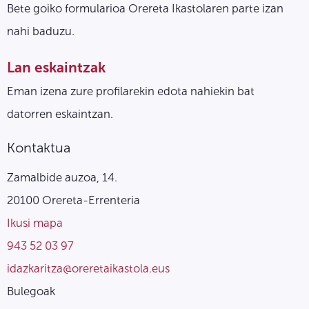
Bete goiko formularioa Orereta Ikastolaren parte izan
nahi baduzu.
Lan eskaintzak
Eman izena zure profilarekin edota nahiekin bat
datorren eskaintzan.
Kontaktua
Zamalbide auzoa, 14.
20100 Orereta-Errenteria
Ikusi mapa
943 52 03 97
idazkaritza@oreretaikastola.eus
Bulegoak