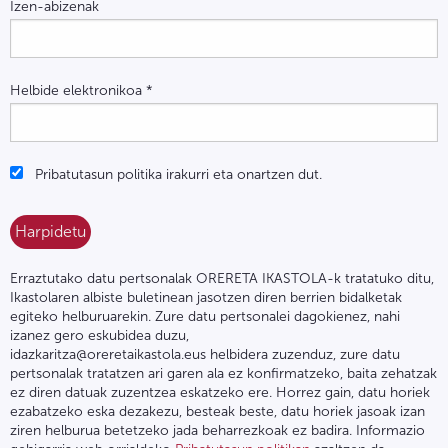
Izen-abizenak
Helbide elektronikoa
*
Pribatutasun politika irakurri eta onartzen dut.
Erraztutako datu pertsonalak ORERETA IKASTOLA-k tratatuko ditu,
Ikastolaren albiste buletinean jasotzen diren berrien bidalketak
egiteko helburuarekin. Zure datu pertsonalei dagokienez, nahi
izanez gero eskubidea duzu,
idazkaritza@oreretaikastola.eus helbidera zuzenduz, zure datu
pertsonalak tratatzen ari garen ala ez konfirmatzeko, baita zehatzak
ez diren datuak zuzentzea eskatzeko ere. Horrez gain, datu horiek
ezabatzeko eska dezakezu, besteak beste, datu horiek jasoak izan
ziren helburua betetzeko jada beharrezkoak ez badira. Informazio