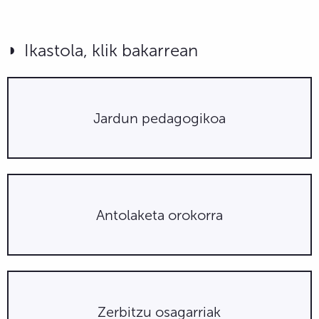
Ikastola, klik bakarrean
Jardun pedagogikoa
Antolaketa orokorra
Zerbitzu osagarriak