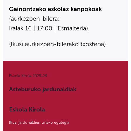
Gainontzeko eskolaz kanpokoak
(aurkezpen-bilera:
iralak 16 | 17:00 | Esmalteria)
(Ikusi aurkezpen-bilerako txostena)
Eskola Kirola 2025-26
Asteburuko jardunaldiak
Eskola Kirola
Ikusi jardunaldien urteko egutegia