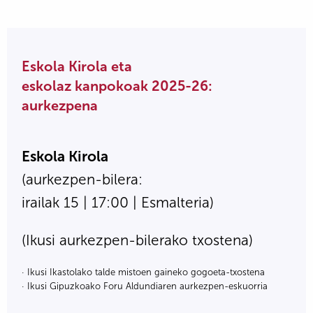
Eskola Kirola eta
eskolaz kanpokoak 2025-26:
aurkezpena
Eskola Kirola
(aurkezpen-bilera:
irailak 15 | 17:00 | Esmalteria)
(Ikusi aurkezpen-bilerako txostena)
· Ikusi Ikastolako talde mistoen gaineko gogoeta-txostena
· Ikusi Gipuzkoako Foru Aldundiaren aurkezpen-eskuorria