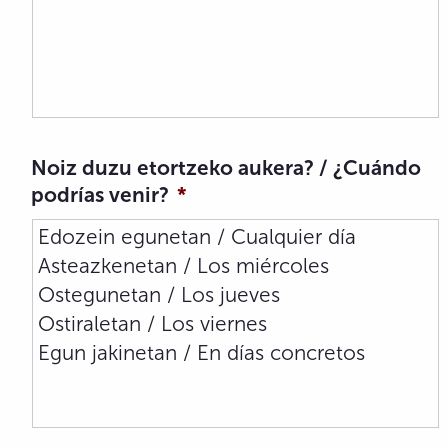
Noiz duzu etortzeko aukera? / ¿Cuándo
podrías venir?
*