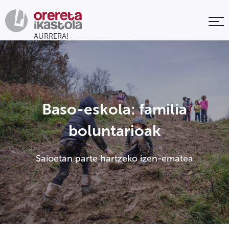
Baso-eskola: familia
boluntarioak
Saioetan parte hartzeko izen-ematea