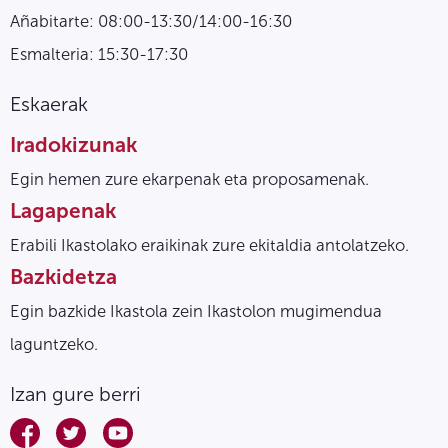
Añabitarte: 08:00-13:30/14:00-16:30
Esmalteria: 15:30-17:30
Eskaerak
Iradokizunak
Egin hemen zure ekarpenak eta proposamenak.
Lagapenak
Erabili Ikastolako eraikinak zure ekitaldia antolatzeko.
Bazkidetza
Egin bazkide Ikastola zein Ikastolon mugimendua
laguntzeko.
Izan gure berri