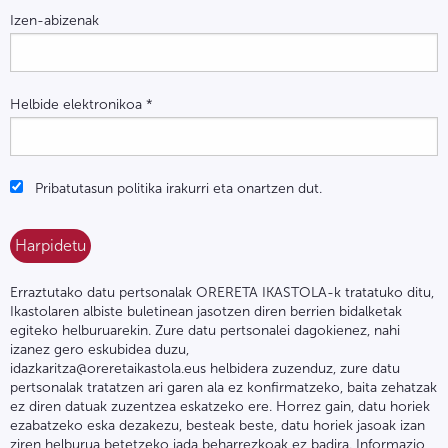
Izen-abizenak
Helbide elektronikoa
*
Pribatutasun politika irakurri eta onartzen dut.
Erraztutako datu pertsonalak ORERETA IKASTOLA-k tratatuko ditu,
Ikastolaren albiste buletinean jasotzen diren berrien bidalketak
egiteko helburuarekin. Zure datu pertsonalei dagokienez, nahi
izanez gero eskubidea duzu,
idazkaritza@oreretaikastola.eus helbidera zuzenduz, zure datu
pertsonalak tratatzen ari garen ala ez konfirmatzeko, baita zehatzak
ez diren datuak zuzentzea eskatzeko ere. Horrez gain, datu horiek
ezabatzeko eska dezakezu, besteak beste, datu horiek jasoak izan
ziren helburua betetzeko jada beharrezkoak ez badira. Informazio