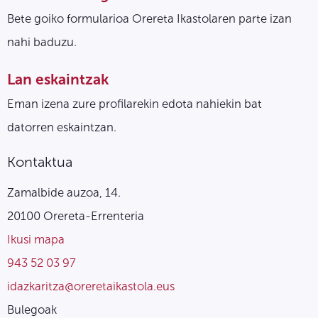
Bete goiko formularioa Orereta Ikastolaren parte izan
nahi baduzu.
Lan eskaintzak
Eman izena zure profilarekin edota nahiekin bat
datorren eskaintzan.
Kontaktua
Zamalbide auzoa, 14.
20100 Orereta-Errenteria
Ikusi mapa
943 52 03 97
idazkaritza@oreretaikastola.eus
Bulegoak