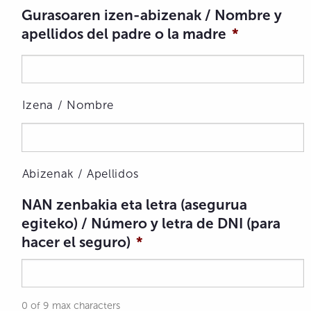
Gurasoaren izen-abizenak / Nombre y
apellidos del padre o la madre
*
Izena / Nombre
Abizenak / Apellidos
NAN zenbakia eta letra (asegurua
egiteko) / Número y letra de DNI (para
hacer el seguro)
*
0 of 9 max characters