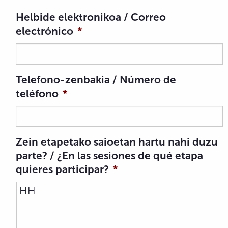
Helbide elektronikoa / Correo
electrónico
*
Telefono-zenbakia / Número de
teléfono
*
Zein etapetako saioetan hartu nahi duzu
parte? / ¿En las sesiones de qué etapa
quieres participar?
*