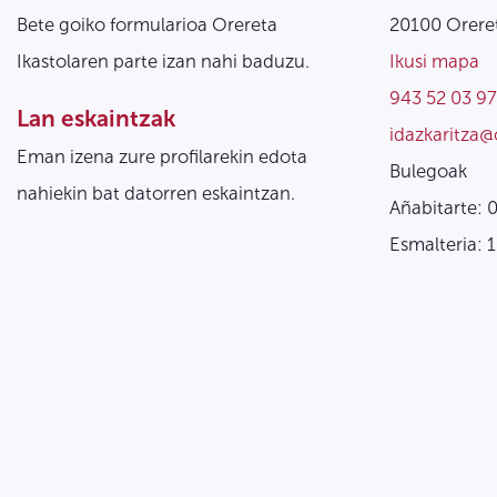
Bete goiko formularioa Orereta
20100 Oreret
Ikastolaren parte izan nahi baduzu.
Ikusi mapa
943 52 03 97
Lan eskaintzak
idazkaritza@
Eman izena zure profilarekin edota
Bulegoak
nahiekin bat datorren eskaintzan.
Añabitarte: 
Esmalteria: 