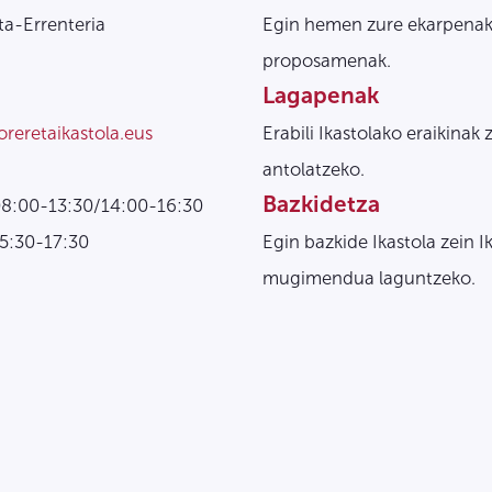
a-Errenteria
Egin hemen zure ekarpenak
proposamenak.
Lagapenak
oreretaikastola.eus
Erabili Ikastolako eraikinak 
antolatzeko.
Bazkidetza
08:00-13:30/14:00-16:30
15:30-17:30
Egin bazkide Ikastola zein I
mugimendua laguntzeko.