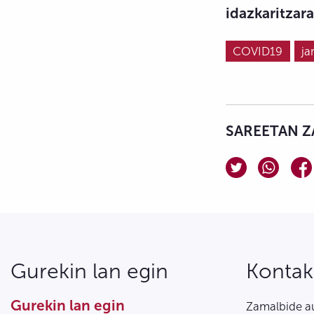
idazkaritzara
COVID19
ja
SAREETAN Z
Gurekin lan egin
Kontak
Gurekin lan egin
Zamalbide au