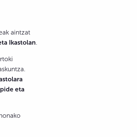
eak aintzat
ta Ikastolan
.
rtoki
askuntza.
astolara
zpide eta
 honako