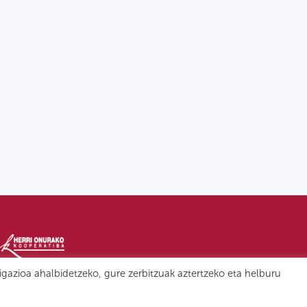
igazioa ahalbidetzeko, gure zerbitzuak aztertzeko eta helburu