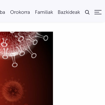
uba
Orokorra
Familiak
Bazkideak