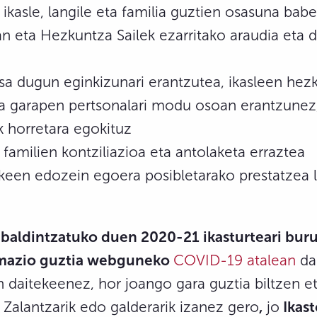
ikasle, langile eta familia guztien osasuna bab
n eta Hezkuntza Sailek ezarritako araudia eta 
sa dugun eginkizunari erantzutea, ikasleen hez
a garapen pertsonalari modu osoan erantzunez
k horretara egokituz
familien kontziliazioa eta antolaketa erraztea
keen edozein egoera posibletarako prestatzea l
aldintzatuko duen 2020-21 ikasturteari buru
mazio guztia webguneko
COVID-19 atalean
da
n daitekeenez, hor joango gara guztia biltzen e
Zalantzarik edo galderarik izanez gero
,
jo
Ikast