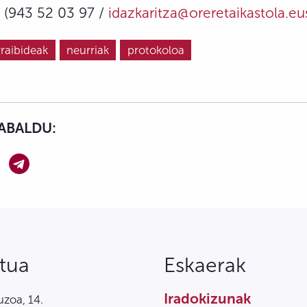
(943 52 03 97 /
idazkaritza@oreretaikastola.eu
rraibideak
neurriak
protokoloa
ABALDU:
tua
Eskaerak
Iradokizunak
zoa, 14.