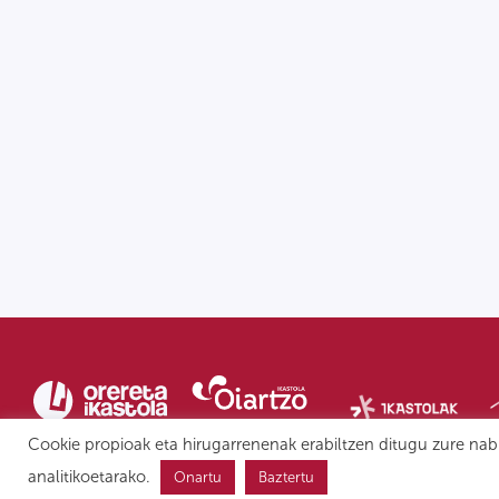
Cookie propioak eta hirugarrenenak erabiltzen ditugu zure nab
analitikoetarako.
Onartu
Baztertu