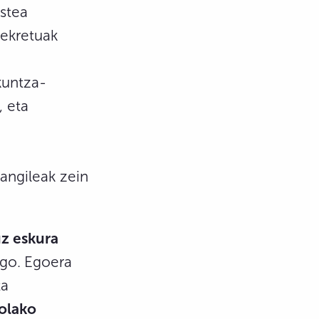
estea
dekretuak
kuntza-
, eta
angileak zein
z eskura
go.
Egoera
ta
olako