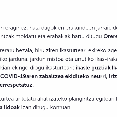
 eraginez, hala dagokien erakundeen jarraibid
intzak moldatu eta erabakiak hartu ditugu
Orere
reratu bezala, hiru ziren ikasturteari ekiteko age
iko jarduna, jardun mistoa eta urrutiko ikas-irak
ian ekingo diogu ikasturteari:
ikasle guztiak Ik
a COVID-19aren zabaltzea ekiditeko neurri, iri
errespetatuz.
turtea antolatu ahal izateko plangintza egitean
a ildoak
izan ditugu kontuan: