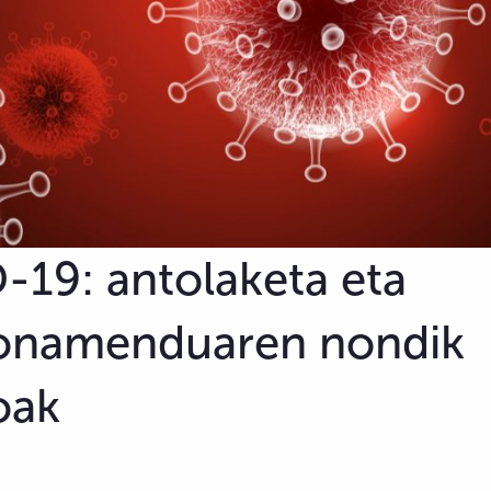
19: antolaketa eta
ionamenduaren nondik
oak