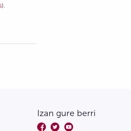
s
).
Izan gure berri