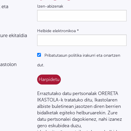
 eta
Izen-abizenak
Helbide elektronikoa
*
zure ekitaldia
Pribatutasun politika irakurri eta onartzen
kastolon
dut.
Erraztutako datu pertsonalak ORERETA
IKASTOLA-k tratatuko ditu, Ikastolaren
albiste buletinean jasotzen diren berrien
bidalketak egiteko helburuarekin. Zure
datu pertsonalei dagokienez, nahi izanez
gero eskubidea duzu,