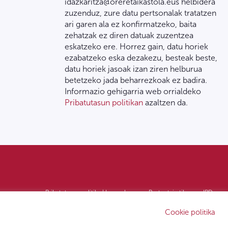
idazkaritza@oreretaikastola.eus helbidera
zuzenduz, zure datu pertsonalak tratatzen
ari garen ala ez konfirmatzeko, baita
zehatzak ez diren datuak zuzentzea
eskatzeko ere. Horrez gain, datu horiek
ezabatzeko eska dezakezu, besteak beste,
datu horiek jasoak izan ziren helburua
betetzeko jada beharrezkoak ez badira.
Informazio gehigarria web orrialdeko
Pribatutasun politikan
azaltzen da.
Pribatutasun politika | Lege oharra
Postontzi etikoa
IPD
Cookie politika