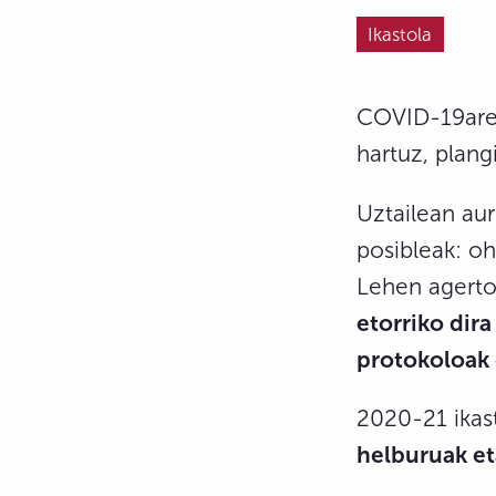
Ikastola
COVID-19aren
hartuz, plang
Uztailean aur
posibleak: oh
Lehen agertok
etorriko dir
protokoloak 
2020-21 ikas
helburuak et