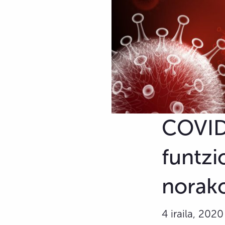
COVID-
funtz
norak
4 iraila, 2020