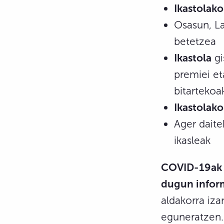
Ikastolako
Osasun, La
betetzea
Ikastola
gi
premiei et
bitartekoa
Ikastolako
Ager daite
ikasleak
COVID-19ak b
dugun infor
aldakorra iza
eguneratzen. 