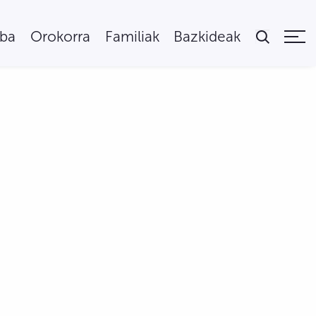
uba
Orokorra
Familiak
Bazkideak