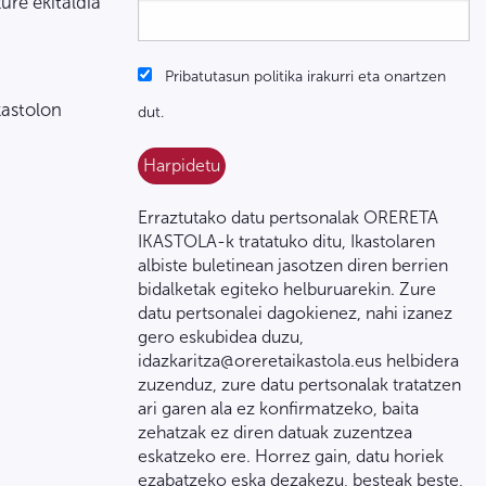
zure ekitaldia
Pribatutasun politika irakurri eta onartzen
kastolon
dut.
Erraztutako datu pertsonalak ORERETA
IKASTOLA-k tratatuko ditu, Ikastolaren
albiste buletinean jasotzen diren berrien
bidalketak egiteko helburuarekin. Zure
datu pertsonalei dagokienez, nahi izanez
gero eskubidea duzu,
idazkaritza@oreretaikastola.eus helbidera
zuzenduz, zure datu pertsonalak tratatzen
ari garen ala ez konfirmatzeko, baita
zehatzak ez diren datuak zuzentzea
eskatzeko ere. Horrez gain, datu horiek
ezabatzeko eska dezakezu, besteak beste,