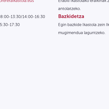
oreretaikastola.eus
Erabili Ikastolako eraikinak 
antolatzeko.
Bazkidetza
08:00-13:30/14:00-16:30
15:30-17:30
Egin bazkide Ikastola zein I
mugimendua laguntzeko.