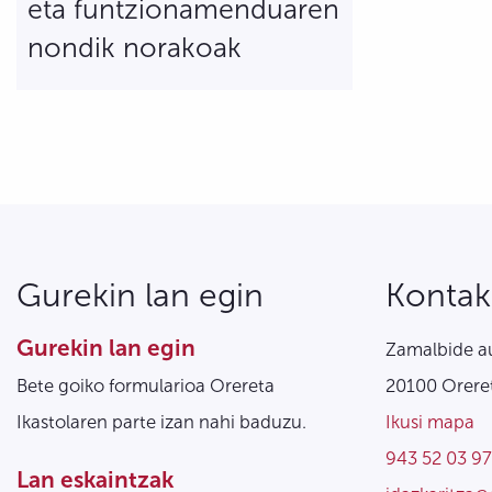
eta funtzionamenduaren
nondik norakoak
Gurekin lan egin
Kontak
Gurekin lan egin
Zamalbide au
Bete goiko formularioa Orereta
20100 Oreret
Ikastolaren parte izan nahi baduzu.
Ikusi mapa
943 52 03 97
Lan eskaintzak