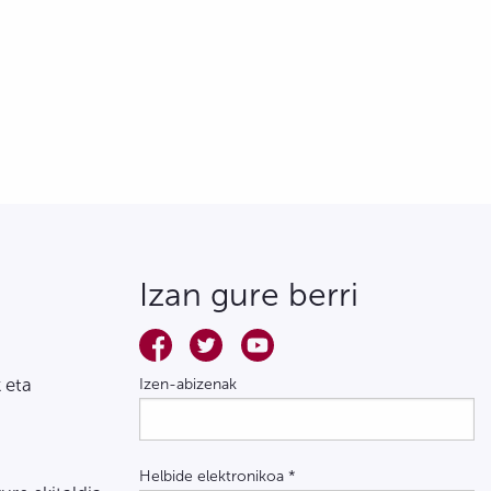
Izan gure berri
 eta
Izen-abizenak
Helbide elektronikoa
*