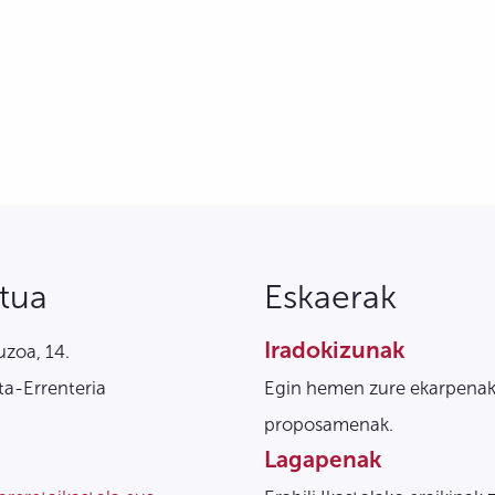
tua
Eskaerak
Iradokizunak
zoa, 14.
a-Errenteria
Egin hemen zure ekarpenak
proposamenak.
Lagapenak