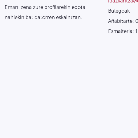
idazkaritza@
Eman izena zure profilarekin edota
Bulegoak
nahiekin bat datorren eskaintzan.
Añabitarte: 
Esmalteria: 