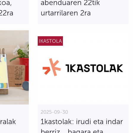
koa,
abenduaren 22tik
22ra
urtarrilaren 2ra
IKASTOLA
2025-09-30
ralak
1kastolak: irudi eta indar
n
berriz... bagara eta