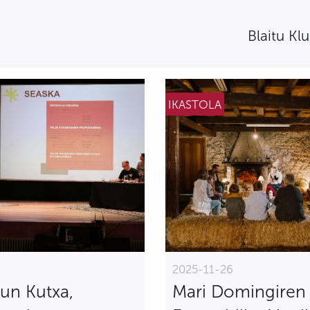
Blaitu Kl
IKASTOLA
7
2025-11-26
sun Kutxa,
Mari Domingiren