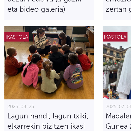
eta bideo galeria)
zertan 
IKASTOLA
IKASTOLA
2025-09-25
2025-07-0
Lagun handi, lagun txiki;
Madalen
elkarrekin bizitzen ikasi
Gunea 2