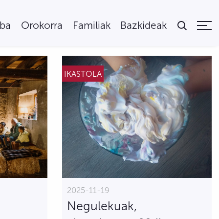
uba
Orokorra
Familiak
Bazkideak
IKASTOLA
2025-11-19
Negulekuak,