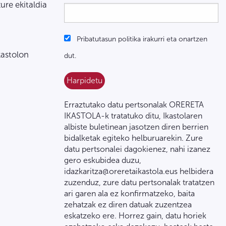
zure ekitaldia
Pribatutasun politika irakurri eta onartzen
kastolon
dut.
Erraztutako datu pertsonalak ORERETA
IKASTOLA-k tratatuko ditu, Ikastolaren
albiste buletinean jasotzen diren berrien
bidalketak egiteko helburuarekin. Zure
datu pertsonalei dagokienez, nahi izanez
gero eskubidea duzu,
idazkaritza@oreretaikastola.eus helbidera
zuzenduz, zure datu pertsonalak tratatzen
ari garen ala ez konfirmatzeko, baita
zehatzak ez diren datuak zuzentzea
eskatzeko ere. Horrez gain, datu horiek