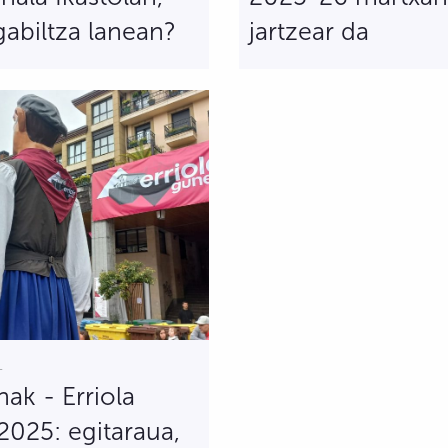
gabiltza lanean?
jartzear da
1
ak - Erriola
025: egitaraua,