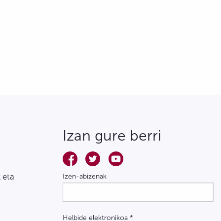
Izan gure berri
 eta
Izen-abizenak
Helbide elektronikoa
*