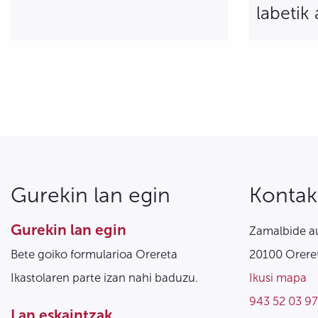
labetik 
Sarreren nabigazioa
Gurekin lan egin
Kontak
Gurekin lan egin
Zamalbide au
Bete goiko formularioa Orereta
20100 Oreret
Ikastolaren parte izan nahi baduzu.
Ikusi mapa
943 52 03 97
Lan eskaintzak