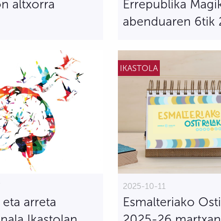
on altxorra
Errepublika Magi
abenduaren 6tik 
IKASTOLA
7
2025-10-11
eta arreta
Esmalteriako Osti
ala Ikastolan,
2025-26 martxa