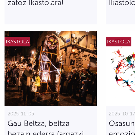
zatoz Ikastolara!
Ikastol
IKASTOLA
IKASTOLA
2025-11-05
2025-10-1
Gau Beltza, beltza
Osasun 
bezain ederra (argazki
emozion