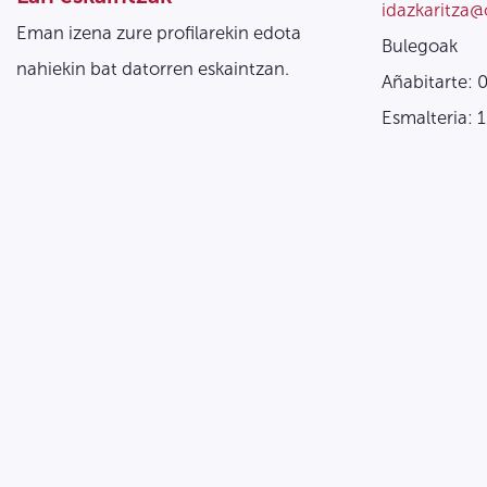
idazkaritza@
Eman izena zure profilarekin edota
Bulegoak
nahiekin bat datorren eskaintzan.
Añabitarte: 
Esmalteria: 