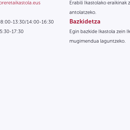
oreretaikastola.eus
Erabili Ikastolako eraikinak 
antolatzeko.
Bazkidetza
08:00-13:30/14:00-16:30
15:30-17:30
Egin bazkide Ikastola zein I
mugimendua laguntzeko.