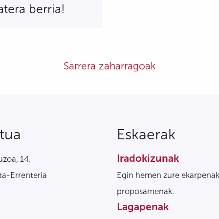
atera berria!
Sarrera zaharragoak
tua
Eskaerak
Iradokizunak
zoa, 14.
a-Errenteria
Egin hemen zure ekarpenak
proposamenak.
Lagapenak