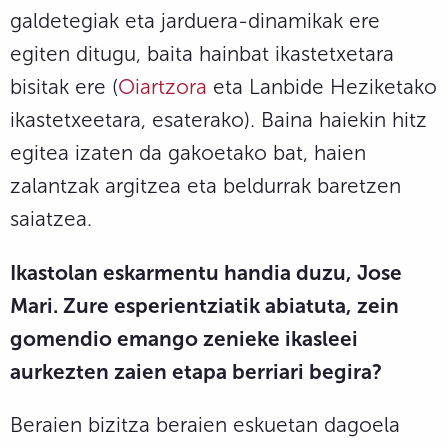
galdetegiak eta jarduera-dinamikak ere
egiten ditugu, baita hainbat ikastetxetara
bisitak ere (
Oiartzora
eta Lanbide Heziketako
ikastetxeetara, esaterako). Baina haiekin hitz
egitea izaten da gakoetako bat, haien
zalantzak argitzea eta beldurrak baretzen
saiatzea.
Ikastolan eskarmentu handia duzu, Jose
Mari. Zure esperientziatik abiatuta, zein
gomendio emango zenieke ikasleei
aurkezten zaien etapa berriari begira?
Beraien bizitza beraien eskuetan dagoela