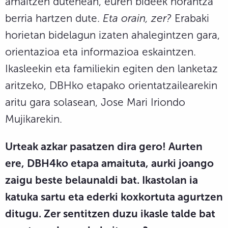
amaitzen dutenean, euren bideek norantza
berria hartzen dute.
Eta orain, zer?
Erabaki
horietan bidelagun izaten ahalegintzen gara,
orientazioa eta informazioa eskaintzen.
Ikasleekin eta familiekin egiten den lanketaz
aritzeko, DBHko etapako orientatzailearekin
aritu gara solasean, Jose Mari Iriondo
Mujikarekin.
Urteak azkar pasatzen dira gero! Aurten
ere, DBH4ko etapa amaituta, aurki joango
zaigu beste belaunaldi bat. Ikastolan ia
katuka sartu eta ederki koxkortuta agurtzen
ditugu. Zer sentitzen duzu ikasle talde bat