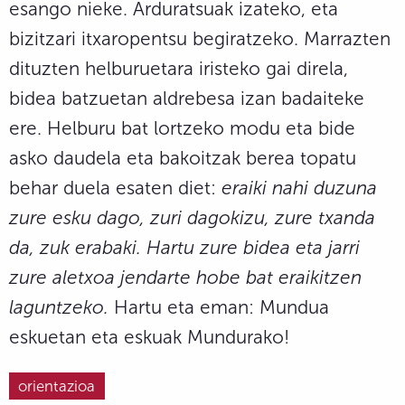
esango nieke. Arduratsuak izateko, eta
bizitzari itxaropentsu begiratzeko. Marrazten
dituzten helburuetara iristeko gai direla,
bidea batzuetan aldrebesa izan badaiteke
ere. Helburu bat lortzeko modu eta bide
asko daudela eta bakoitzak berea topatu
behar duela esaten diet:
eraiki nahi duzuna
zure esku dago, zuri dagokizu, zure txanda
da, zuk erabaki. Hartu zure bidea eta jarri
zure aletxoa jendarte hobe bat eraikitzen
laguntzeko.
Hartu eta eman: Mundua
eskuetan eta eskuak Mundurako!
orientazioa