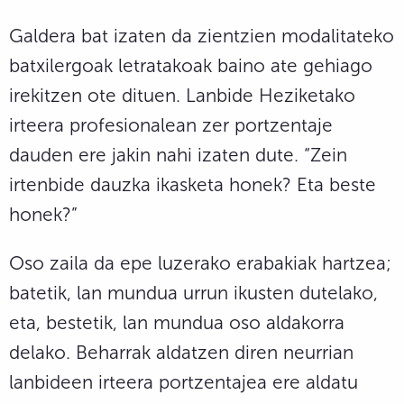
Galdera bat izaten da zientzien modalitateko
batxilergoak letratakoak baino ate gehiago
irekitzen ote dituen. Lanbide Heziketako
irteera profesionalean zer portzentaje
dauden ere jakin nahi izaten dute. “Zein
irtenbide dauzka ikasketa honek? Eta beste
honek?”
Oso zaila da epe luzerako erabakiak hartzea;
batetik, lan mundua urrun ikusten dutelako,
eta, bestetik, lan mundua oso aldakorra
delako. Beharrak aldatzen diren neurrian
lanbideen irteera portzentajea ere aldatu