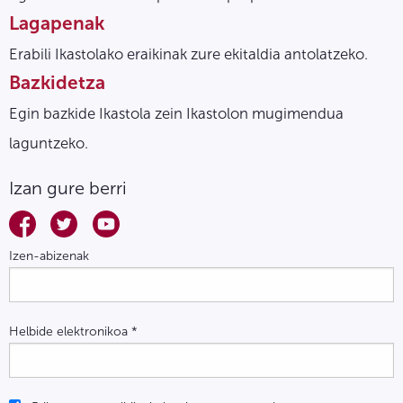
Lagapenak
Erabili Ikastolako eraikinak zure ekitaldia antolatzeko.
Bazkidetza
Egin bazkide Ikastola zein Ikastolon mugimendua
laguntzeko.
Izan gure berri
Izen-abizenak
Helbide elektronikoa
*