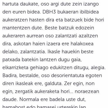
hartuta daukate, oso argi dute zein izango
den euren bidea. DBH3 bukaeran ibilbidea
aukeratzen hasten dira eta batzuek bide hori
mantentzen dute. Beste batzuk edozein
aukeraren aurrean oso zalantzati azaltzen
dira, askotan haien izaera ere halakoxea
delako, zalantzatia. Ikasle hauekin beste
patxada batekin lantzen dugu gaia,
elkarrizketa gehiago edukitzen ditugu, alegia.
Badira, bestalde, oso desorientatuta egoten
diren ikasleak ere, galduta. Zer egin, non
egin, zergatik aukeraketa hori… noraezean
daude. Normala ere badela uste dut,
hamabost edo hamasei urterekin lan