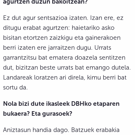
agurtzen duzun bakoitzean?
Ez dut agur sentsazioa izaten. Izan ere, ez
ditugu erabat agurtzen: haietariko asko
bisitan etortzen zaizkigu eta gainerakoen
berri izaten ere jarraitzen dugu. Urrats
garrantzitsu bat ematera doazela sentitzen
dut, bizitzan beste urrats bat emango dutela.
Landareak loratzen ari direla, kimu berri bat
sortu da.
Nola bizi dute ikasleek DBHko etaparen
bukaera? Eta gurasoek?
Aniztasun handia dago. Batzuek erabakia