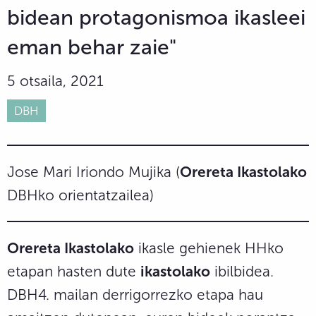
bidean protagonismoa ikasleei
eman behar zaie"
5 otsaila, 2021
DBH
Jose Mari Iriondo Mujika (
Orereta Ikastolako
DBHko orientatzailea)
Orereta Ikastolako
ikasle gehienek HHko
etapan hasten dute
ikastolako
ibilbidea.
DBH4. mailan derrigorrezko etapa hau