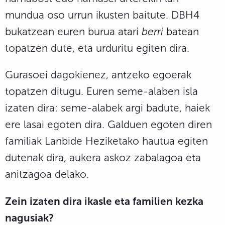
mundua oso urrun ikusten baitute. DBH4
bukatzean euren burua atari
berri
batean
topatzen dute, eta urduritu egiten dira.
Gurasoei dagokienez, antzeko egoerak
topatzen ditugu. Euren seme-alaben isla
izaten dira: seme-alabek argi badute, haiek
ere lasai egoten dira. Galduen egoten diren
familiak Lanbide Heziketako hautua egiten
dutenak dira, aukera askoz zabalagoa eta
anitzagoa delako.
Zein izaten dira ikasle eta familien kezka
nagusiak?