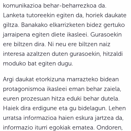
komunikazioa behar-beharrezkoa da.
Lanketa tutoreekin egiten da, horiek daukate
giltza. Banakako elkarrizketen bidez gertuko
jarraipena egiten diete ikasleei. Gurasoekin
ere biltzen dira. Ni neu ere biltzen naiz
interesa azaltzen duten gurasoekin, hitzaldi
moduko bat egiten dugu.
Argi daukat etorkizuna marrazteko bidean
protagonismoa ikasleei eman behar zaiela,
euren prozesuan hitza eduki behar dutela.
Haiek dira erdigune eta gu bidelagun. Lehen
urratsa informazioa haien eskura jartzea da,
informazio iturri egokiak ematea. Ondoren,