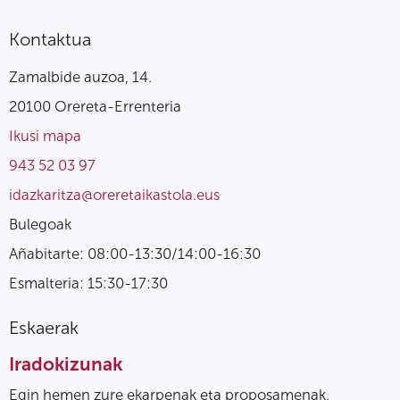
Kontaktua
Zamalbide auzoa, 14.
20100 Orereta-Errenteria
Ikusi mapa
943 52 03 97
idazkaritza@oreretaikastola.eus
Bulegoak
Añabitarte: 08:00-13:30/14:00-16:30
Esmalteria: 15:30-17:30
Eskaerak
Iradokizunak
Egin hemen zure ekarpenak eta proposamenak.