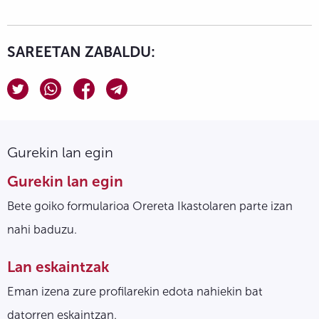
SAREETAN ZABALDU:
Gurekin lan egin
Gurekin lan egin
Bete goiko formularioa Orereta Ikastolaren parte izan
nahi baduzu.
Lan eskaintzak
Eman izena zure profilarekin edota nahiekin bat
datorren eskaintzan.