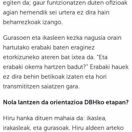
egiten da; gaur funtzionatzen duten ofizioak
agian hemendik sei urtera ez dira hain
beharrezkoak izango.
Gurasoen eta ikasleen kezka nagusia orain
hartutako erabaki baten eraginez
etorkizuneko ateren bat ixtea da. “Eta
erabaki okerra hartzen badut?” Erabaki hauek
ez dira behin betikoak izaten eta hori
transmititzen saiatzen gara.
Nola lantzen da orientazioa DBHko etapan?
Hiru hanka dituen mahaia da: ikaslea,
irakasleak, eta gurasoak. Hiru aldeen arteko