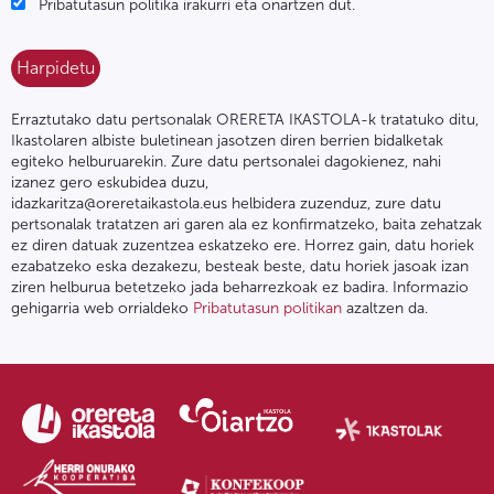
Pribatutasun politika irakurri eta onartzen dut.
Erraztutako datu pertsonalak ORERETA IKASTOLA-k tratatuko ditu,
Ikastolaren albiste buletinean jasotzen diren berrien bidalketak
egiteko helburuarekin. Zure datu pertsonalei dagokienez, nahi
izanez gero eskubidea duzu,
idazkaritza@oreretaikastola.eus helbidera zuzenduz, zure datu
pertsonalak tratatzen ari garen ala ez konfirmatzeko, baita zehatzak
ez diren datuak zuzentzea eskatzeko ere. Horrez gain, datu horiek
ezabatzeko eska dezakezu, besteak beste, datu horiek jasoak izan
ziren helburua betetzeko jada beharrezkoak ez badira. Informazio
gehigarria web orrialdeko
Pribatutasun politikan
azaltzen da.