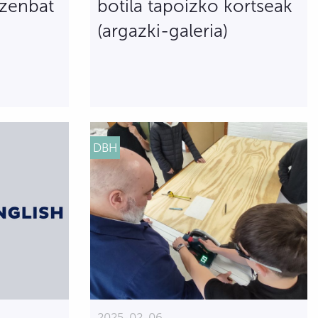
 zenbat
botila tapoizko kortseak
(argazki-galeria)
DBH
2025-02-06