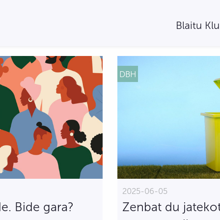
Blaitu Kl
DBH
2025-06-05
e. Bide gara?
Zenbat du jatekot