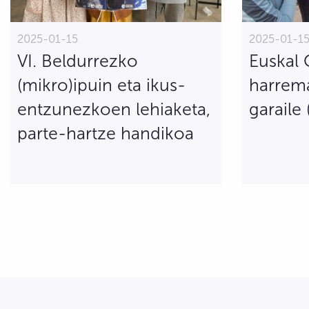
2025-01-15
2025-01-1
VI. Beldurrezko
Euskal 
(mikro)ipuin eta ikus-
harrem
entzunezkoen lehiaketa,
garaile 
parte-hartze handikoa
Sarreren nabigazioa