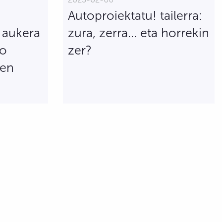
Autoproiektatu! tailerra:
o aukera
zura, zerra... eta horrekin
ko
zer?
ren