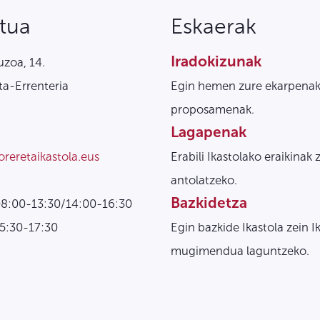
tua
Eskaerak
Iradokizunak
zoa, 14.
a-Errenteria
Egin hemen zure ekarpenak
proposamenak.
Lagapenak
oreretaikastola.eus
Erabili Ikastolako eraikinak 
antolatzeko.
Bazkidetza
08:00-13:30/14:00-16:30
15:30-17:30
Egin bazkide Ikastola zein I
mugimendua laguntzeko.