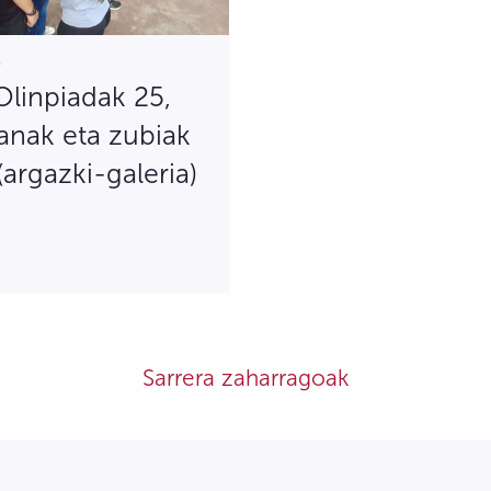
5
Olinpiadak 25,
anak eta zubiak
(argazki-galeria)
Sarrera zaharragoak