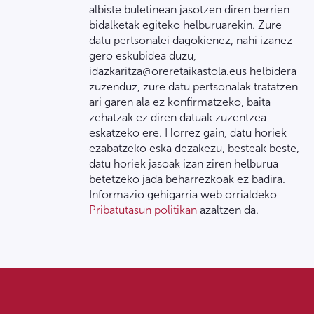
albiste buletinean jasotzen diren berrien
bidalketak egiteko helburuarekin. Zure
datu pertsonalei dagokienez, nahi izanez
gero eskubidea duzu,
idazkaritza@oreretaikastola.eus helbidera
zuzenduz, zure datu pertsonalak tratatzen
ari garen ala ez konfirmatzeko, baita
zehatzak ez diren datuak zuzentzea
eskatzeko ere. Horrez gain, datu horiek
ezabatzeko eska dezakezu, besteak beste,
datu horiek jasoak izan ziren helburua
betetzeko jada beharrezkoak ez badira.
Informazio gehigarria web orrialdeko
Pribatutasun politikan
azaltzen da.