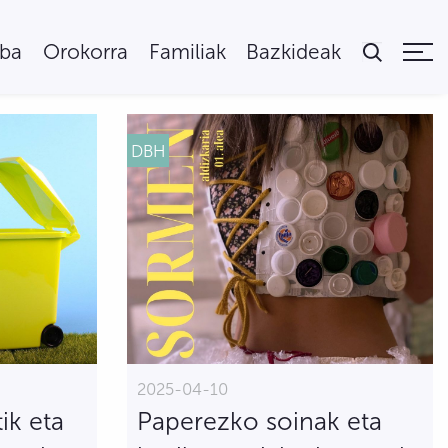
uba
Orokorra
Familiak
Bazkideak
DBH
2025-04-10
ik eta
Paperezko soinak eta