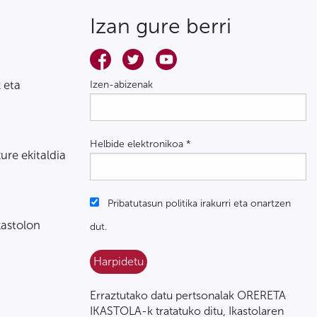
Izan gure berri
 eta
Izen-abizenak
Helbide elektronikoa
*
zure ekitaldia
Pribatutasun politika irakurri eta onartzen
kastolon
dut.
Erraztutako datu pertsonalak ORERETA
IKASTOLA-k tratatuko ditu, Ikastolaren