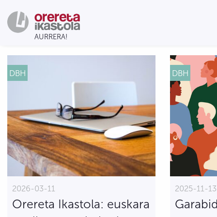
DBH
DBH
2026-03-11
2025-11-13
Orereta Ikastola: euskara
Garabid