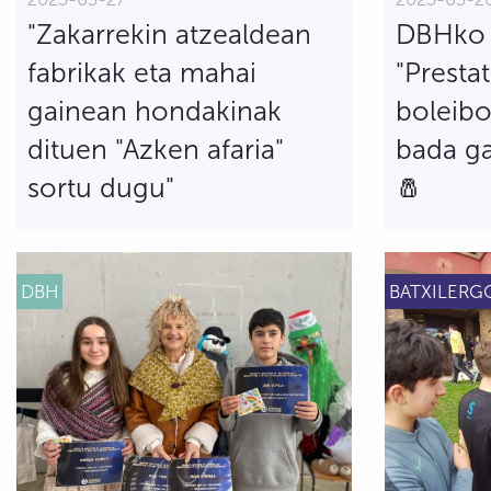
"Zakarrekin atzealdean
DBHko 
fabrikak eta mahai
"Presta
gainean hondakinak
boleibo
dituen "Azken afaria"
bada ga
sortu dugu"
🧂
DBH
BATXILERG