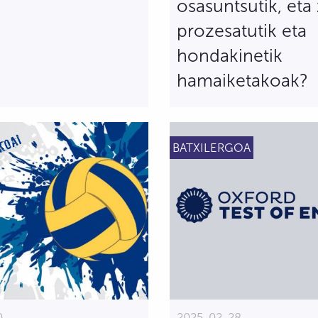
osasuntsutik, eta
prozesatutik eta
hondakinetik
hamaiketakoak?
BATXILERGOA
0
2025-02-28