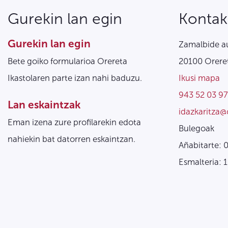
Gurekin lan egin
Kontak
Gurekin lan egin
Zamalbide au
Bete goiko formularioa Orereta
20100 Oreret
Ikastolaren parte izan nahi baduzu.
Ikusi mapa
943 52 03 97
Lan eskaintzak
idazkaritza@
Eman izena zure profilarekin edota
Bulegoak
nahiekin bat datorren eskaintzan.
Añabitarte: 
Esmalteria: 