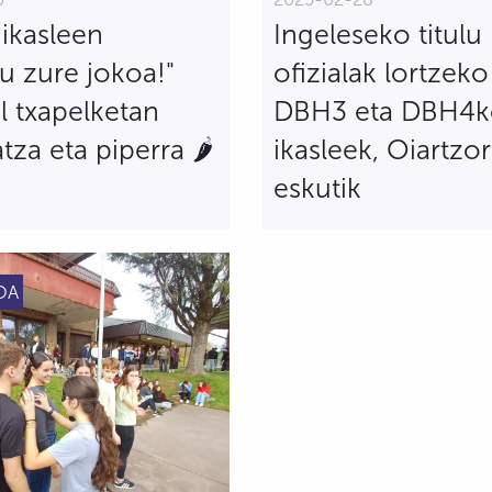
ikasleen
Ingeleseko titulu
tu zure jokoa!"
ofizialak lortzek
l txapelketan
DBH3 eta DBH4
tza eta piperra 🌶
ikasleek, Oiartzo
eskutik
OA