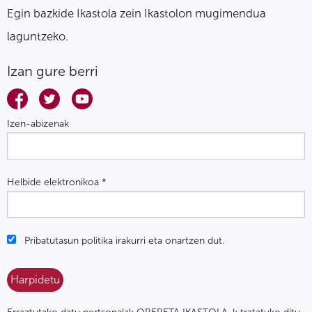
Egin bazkide Ikastola zein Ikastolon mugimendua
laguntzeko.
Izan gure berri
Izen-abizenak
Helbide elektronikoa
*
Pribatutasun politika irakurri eta onartzen dut.