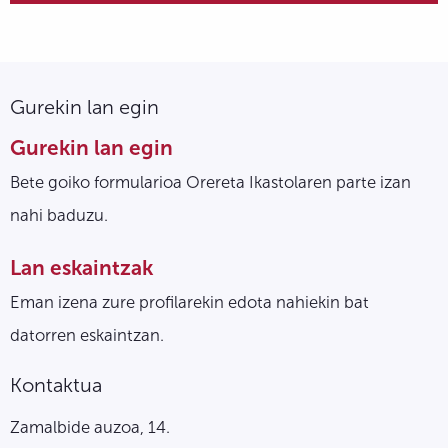
Gurekin lan egin
Gurekin lan egin
Bete goiko formularioa Orereta Ikastolaren parte izan
nahi baduzu.
Lan eskaintzak
Eman izena zure profilarekin edota nahiekin bat
datorren eskaintzan.
Kontaktua
Zamalbide auzoa, 14.