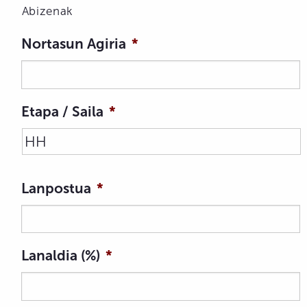
Abizenak
Nortasun Agiria
*
Etapa / Saila
*
Lanpostua
*
Lanaldia (%)
*