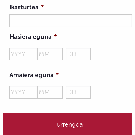
Ikasturtea
*
Hasiera eguna
*
Year
Month
Day
Amaiera eguna
*
Year
Month
Day