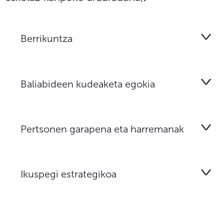
Berrikuntza
Baliabideen kudeaketa egokia
Pertsonen garapena eta harremanak
Ikuspegi estrategikoa