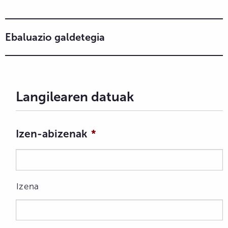
Ebaluazio galdetegia
Langilearen datuak
Izen-abizenak
*
Izena