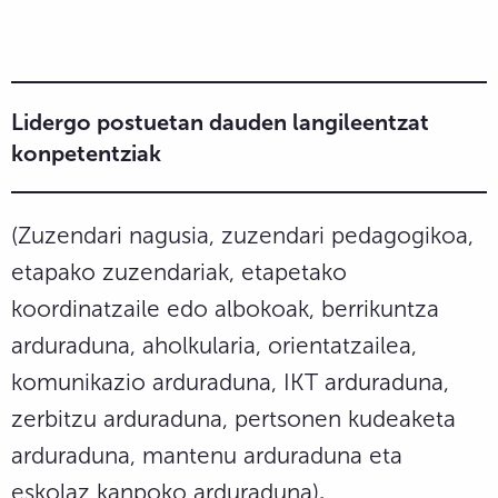
Lidergo postuetan dauden langileentzat
konpetentziak
(Zuzendari nagusia, zuzendari pedagogikoa,
etapako zuzendariak, etapetako
koordinatzaile edo albokoak, berrikuntza
arduraduna, aholkularia, orientatzailea,
komunikazio arduraduna, IKT arduraduna,
zerbitzu arduraduna, pertsonen kudeaketa
arduraduna, mantenu arduraduna eta
eskolaz kanpoko arduraduna)
.