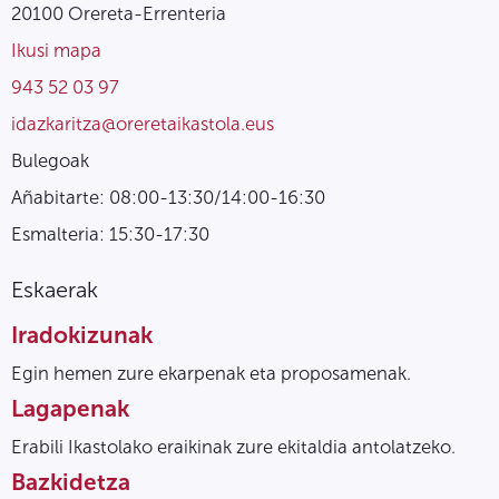
20100 Orereta-Errenteria
Ikusi mapa
943 52 03 97
idazkaritza@oreretaikastola.eus
Bulegoak
Añabitarte: 08:00-13:30/14:00-16:30
Esmalteria: 15:30-17:30
Eskaerak
Iradokizunak
Egin hemen zure ekarpenak eta proposamenak.
Lagapenak
Erabili Ikastolako eraikinak zure ekitaldia antolatzeko.
Bazkidetza