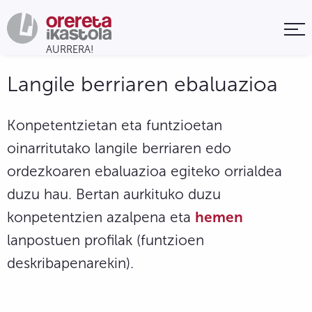
Langile berriaren ebaluazioa
Konpetentzietan eta funtzioetan
oinarritutako langile berriaren edo
ordezkoaren ebaluazioa egiteko orrialdea
duzu hau. Bertan aurkituko duzu
konpetentzien azalpena eta
hemen
lanpostuen profilak (funtzioen
deskribapenarekin).