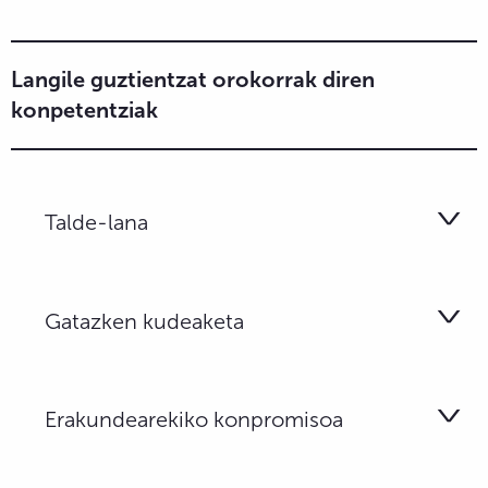
Langile guztientzat orokorrak diren
konpetentziak
Talde-lana
Gatazken kudeaketa
Erakundearekiko konpromisoa