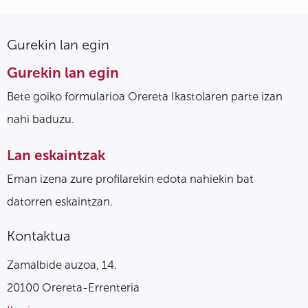
Gurekin lan egin
Gurekin lan egin
Bete goiko formularioa Orereta Ikastolaren parte izan
nahi baduzu.
Lan eskaintzak
Eman izena zure profilarekin edota nahiekin bat
datorren eskaintzan.
Kontaktua
Zamalbide auzoa, 14.
20100 Orereta-Errenteria