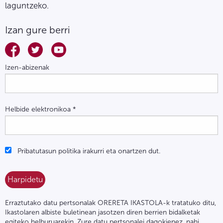
laguntzeko.
Izan gure berri
Izen-abizenak
Helbide elektronikoa
*
Pribatutasun politika irakurri eta onartzen dut.
Erraztutako datu pertsonalak ORERETA IKASTOLA-k tratatuko ditu,
Ikastolaren albiste buletinean jasotzen diren berrien bidalketak
egiteko helburuarekin. Zure datu pertsonalei dagokienez, nahi