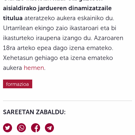
aisialdirako jardueren dinamizatzaile
titulua
ateratzeko aukera eskainiko du.
Urtarrilean ekingo zaio ikastaroari eta bi
ikasturteko iraupena izango du. Azaroaren
18ra arteko epea dago izena emateko.
Xehetasun gehiago eta izena emateko
aukera
hemen
.
formazioa
SAREETAN ZABALDU: