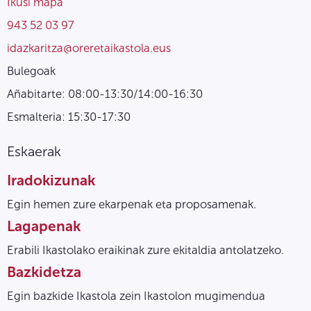
Ikusi mapa
943 52 03 97
idazkaritza@oreretaikastola.eus
Bulegoak
Añabitarte: 08:00-13:30/14:00-16:30
Esmalteria: 15:30-17:30
Eskaerak
Iradokizunak
Egin hemen zure ekarpenak eta proposamenak.
Lagapenak
Erabili Ikastolako eraikinak zure ekitaldia antolatzeko.
Bazkidetza
Egin bazkide Ikastola zein Ikastolon mugimendua