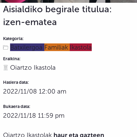
Aisialdiko begirale titulua:
izen-ematea
Kategoria:
Batxilergoa
Familiak
Ikastola
Eraikina:
Oiartzo Ikastola
Hasiera data:
2022/11/08 12:00 am
Bukaera data:
2022/11/18 11:59 pm
Oiartzo Ikastolak
haur eta gazteen