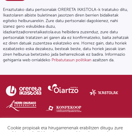
Erraztutako datu pertsonalak ORERETA IKASTOLA-k tratatuko ditu,
Ikastolaren albiste buletinean jasotzen diren berrien bidalketak
egiteko helburuarekin. Zure datu pertsonalei dagokienez, nahi
izanez gero eskubidea duzu,
idazkaritza@oreretaikastola.eus helbidera zuzenduz, zure datu
pertsonalak tratatzen ari garen ala ez konfirmatzeko, baita zehatzak
ez diren datuak zuzentzea eskatzeko ere. Horrez gain, datu horiek
ezabatzeko eska dezakezu, besteak beste, datu horiek jasoak izan
ziren helburua betetzeko jada beharrezkoak ez badira. Informazio
gehigarria web orrialdeko
Pribatutasun politikan
azaltzen da.
Pribatutasun politika | Lege oharra
Postontzi etikoa
IPD
Cookie propioak eta hirugarrenenak erabiltzen ditugu zure