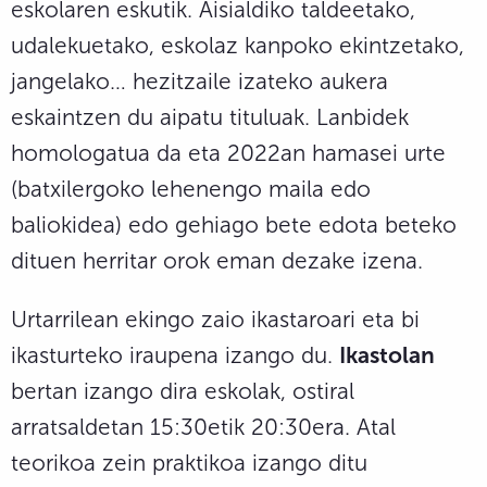
eskolaren eskutik. Aisialdiko taldeetako,
udalekuetako, eskolaz kanpoko ekintzetako,
jangelako… hezitzaile izateko aukera
eskaintzen du aipatu tituluak. Lanbidek
homologatua da eta 2022an hamasei urte
(batxilergoko lehenengo maila edo
baliokidea) edo gehiago bete edota beteko
dituen herritar orok eman dezake izena.
Urtarrilean ekingo zaio ikastaroari eta bi
ikasturteko iraupena izango du.
Ikastolan
bertan izango dira eskolak, ostiral
arratsaldetan 15:30etik 20:30era. Atal
teorikoa zein praktikoa izango ditu