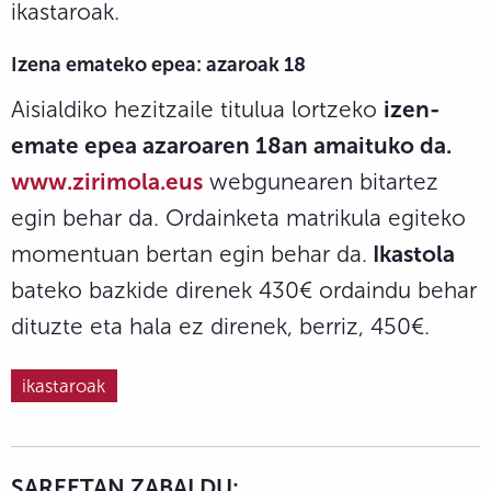
ikastaroak.
Izena emateko epea: azaroak 18
Aisialdiko hezitzaile titulua lortzeko
izen-
emate epea azaroaren 18an amaituko da.
www.zirimola.eus
webgunearen bitartez
egin behar da. Ordainketa matrikula egiteko
momentuan bertan egin behar da.
Ikastola
bateko bazkide direnek 430€ ordaindu behar
dituzte eta hala ez direnek, berriz, 450€.
ikastaroak
SAREETAN ZABALDU: