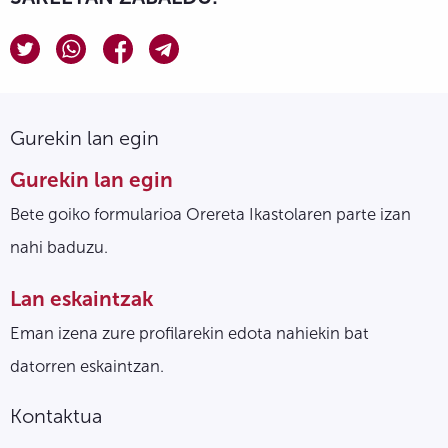
Gurekin lan egin
Gurekin lan egin
Bete goiko formularioa Orereta Ikastolaren parte izan
nahi baduzu.
Lan eskaintzak
Eman izena zure profilarekin edota nahiekin bat
datorren eskaintzan.
Kontaktua