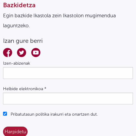
Bazkidetza
Egin bazkide Ikastola zein Ikastolon mugimendua
laguntzeko.
Izan gure berri
Izen-abizenak
Helbide elektronikoa
*
Pribatutasun politika irakurri eta onartzen dut.