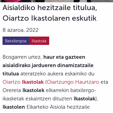
Aisialdiko hezitzaile titulua,
Oiartzo Ikastolaren eskutik
8 azaroa, 2022
Batxilergoa
Ikastola
Bosgarren urtez,
haur eta gazteen
aisialdirako jardueren dinamizatzaile
titulua
ateratzeko aukera eskainiko du
Oiartzo
Ikastolak
(
Oiartzungo Haurtzaro
eta
Orereta
Ikastolek
elkarrekin batxilergo-
ikasketak eskaintzen dituzten
Ikastolak
),
Ikastolen
Elkarteko Aisiola hezitzaile