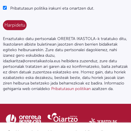
Pribatutasun politika irakurri eta onartzen dut.
Erraztutako datu pertsonalak ORERETA IKASTOLA-k tratatuko ditu,
Ikastolaren albiste buletinean jasotzen diren berrien bidalketak
egiteko helburuarekin. Zure datu pertsonalei dagokienez, nahi
izanez gero eskubidea duzu,
idazkaritza@oreretaikastola.eus helbidera zuzenduz, zure datu
pertsonalak tratatzen ari garen ala ez konfirmatzeko, baita zehatzak
ez diren datuak zuzentzea eskatzeko ere. Horrez gain, datu horiek
ezabatzeko eska dezakezu, besteak beste, datu horiek jasoak izan
ziren helburua betetzeko jada beharrezkoak ez badira. Informazio
gehigarria web orrialdeko
Pribatutasun politikan
azaltzen da.