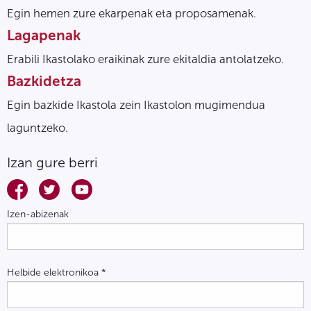
Egin hemen zure ekarpenak eta proposamenak.
Lagapenak
Erabili Ikastolako eraikinak zure ekitaldia antolatzeko.
Bazkidetza
Egin bazkide Ikastola zein Ikastolon mugimendua
laguntzeko.
Izan gure berri
Izen-abizenak
Helbide elektronikoa
*