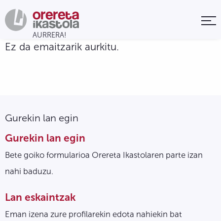
Ez da emaitzarik aurkitu.
Gurekin lan egin
Gurekin lan egin
Bete goiko formularioa Orereta Ikastolaren parte izan
nahi baduzu.
Lan eskaintzak
Eman izena zure profilarekin edota nahiekin bat