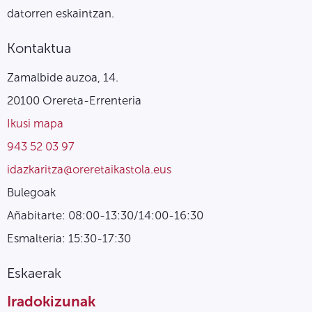
datorren eskaintzan.
Kontaktua
Zamalbide auzoa, 14.
20100 Orereta-Errenteria
Ikusi mapa
943 52 03 97
idazkaritza@oreretaikastola.eus
Bulegoak
Añabitarte: 08:00-13:30/14:00-16:30
Esmalteria: 15:30-17:30
Eskaerak
Iradokizunak