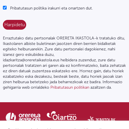
Pribatutasun politika irakurri eta onartzen dut.
Erraztutako datu pertsonalak ORERETA IKASTOLA-k tratatuko ditu,
Ikastolaren albiste buletinean jasotzen diren berrien bidalketak
egiteko helburuarekin. Zure datu pertsonalei dagokienez, nahi
izanez gero eskubidea duzu,
idazkaritza@oreretaikastola.eus helbidera zuzenduz, zure datu
pertsonalak tratatzen ari garen ala ez konfirmatzeko, baita zehatzak
ez diren datuak zuzentzea eskatzeko ere. Horrez gain, datu horiek
ezabatzeko eska dezakezu, besteak beste, datu horiek jasoak izan
ziren helburua betetzeko jada beharrezkoak ez badira. Informazio
gehigarria web orrialdeko
Pribatutasun politikan
azaltzen da.