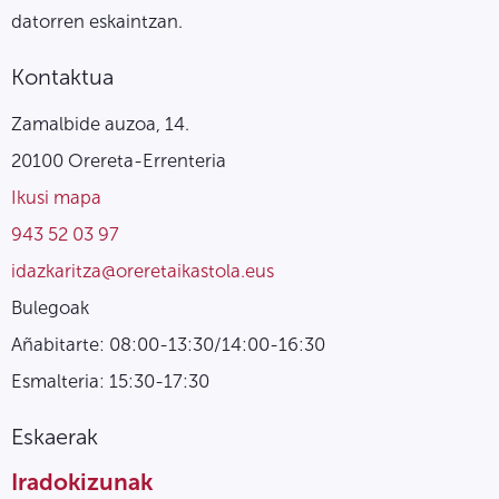
datorren eskaintzan.
Kontaktua
Zamalbide auzoa, 14.
20100 Orereta-Errenteria
Ikusi mapa
943 52 03 97
idazkaritza@oreretaikastola.eus
Bulegoak
Añabitarte: 08:00-13:30/14:00-16:30
Esmalteria: 15:30-17:30
Eskaerak
Iradokizunak