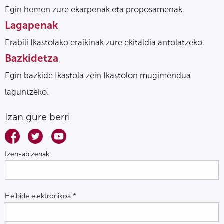
Egin hemen zure ekarpenak eta proposamenak.
Lagapenak
Erabili Ikastolako eraikinak zure ekitaldia antolatzeko.
Bazkidetza
Egin bazkide Ikastola zein Ikastolon mugimendua
laguntzeko.
Izan gure berri
Izen-abizenak
Helbide elektronikoa
*