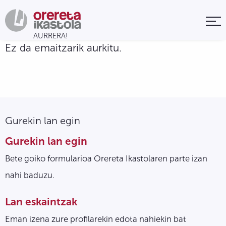
Ez da emaitzarik aurkitu.
Gurekin lan egin
Gurekin lan egin
Bete goiko formularioa Orereta Ikastolaren parte izan
nahi baduzu.
Lan eskaintzak
Eman izena zure profilarekin edota nahiekin bat