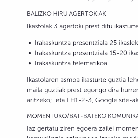
BALIZKO HIRU AGERTOKIAK
Ikastolak 3 agertoki prest ditu ikasturt
Irakaskuntza presentziala 25 ikasle
Irakaskuntza presentziala 15-20 ika
Irakaskuntza telematikoa
Ikastolaren asmoa ikasturte guztia leh
maila guztiak prest egongo dira hurr
aritzeko; eta LH1-2-3, Google site-ak 
MOMENTUKO/BAT-BATEKO KOMUNIK
Iaz gertatu ziren egoera zailei momen