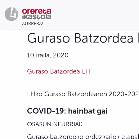
Guraso Batzordea L
10 iraila, 2020
Guraso Batzordea LH
LHko Guraso Batzordearen 2020-2021 
COVID-19: hainbat gai
OSASUN NEURRIAK
Guraso batzordeko ordezkariek etapako