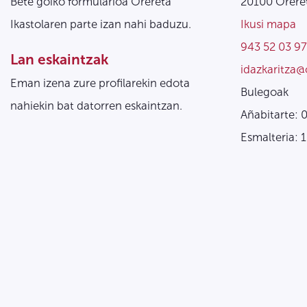
Bete goiko formularioa Orereta
20100 Oreret
Ikastolaren parte izan nahi baduzu.
Ikusi mapa
943 52 03 97
Lan eskaintzak
idazkaritza@
Eman izena zure profilarekin edota
Bulegoak
nahiekin bat datorren eskaintzan.
Añabitarte: 
Esmalteria: 