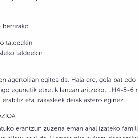
e berrirako.
ko taldeekin
sleko taldeekin
en agertokian egitea da. Hala ere, gela bat edo i
engo egunetik etxetik lanean aritzeko: LH4-5-6
erabiliz eta irakasleek deiak astero eginez.
AZIOA
tuko erantzun zuzena eman ahal izateko famili