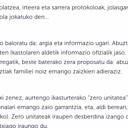
olatzea, irteera eta sarrera protokoloak, jolas
nola jokatuko den…
o baloratu da: argia eta informazio ugari. Abuz
n Ikastolaren aldetik informazio ofizialik jaso. 
rregatik, beste baterako zera proposatu da: abu
ztiak familiei noiz emango zaizkien adieraziz.
txi zenez, aurtengo ikasturterako “zero unitatea”
alari emango zaio garrantzia, eta, aldi berean, 
). Zero unitateak iraupen desberdina izango d
txiago iraungo du.