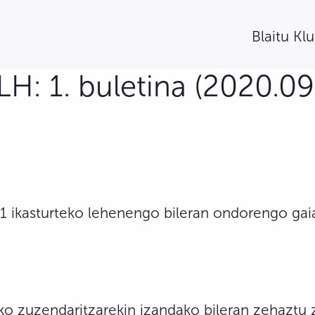
Blaitu Kl
H: 1. buletina (2020.09
ikasturteko lehenengo bileran ondorengo gaiak
 zuzendaritzarekin izandako bileran zehaztu zi