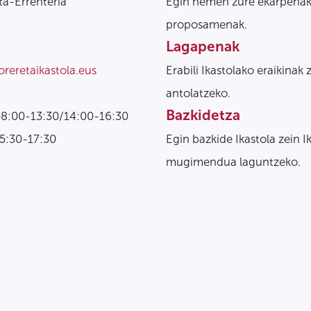
a-Errenteria
Egin hemen zure ekarpenak
proposamenak.
Lagapenak
oreretaikastola.eus
Erabili Ikastolako eraikinak 
antolatzeko.
Bazkidetza
08:00-13:30/14:00-16:30
15:30-17:30
Egin bazkide Ikastola zein I
mugimendua laguntzeko.