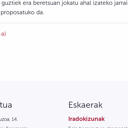
i guztiek era beretsuan jokatu ahal izateko jar
a proposatuko da.
-a)
tua
Eskaerak
Iradokizunak
zoa, 14.