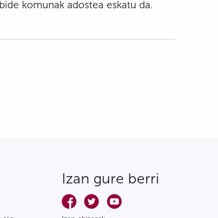
raibide komunak adostea eskatu da.
Izan gure berri