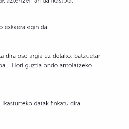
 aztertzen ari da Ikastola.
o eskaera egin da.
 dira oso argia ez delako: batzuetan
zioa… Hori guztia ondo antolatzeko
Ikasturteko datak finkatu dira.