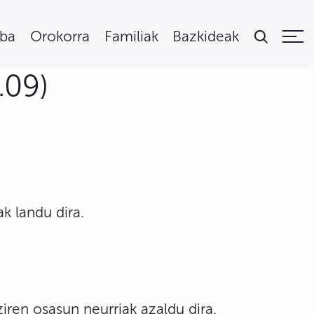
uba
Orokorra
Familiak
Bazkideak
.09)
 landu dira.
ren osasun neurriak azaldu dira.