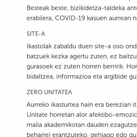
Besteak beste, bizikidetza-taldeka ant
erabilera, COVID-19 kasuen aurrean 
SITE-A
Ikastolak zabaldu duen site-a oso ond
batzuek kezka agertu zuten, ez baitzute
gurasoek ez zuten horren berririk. Ho
bidaltzea, informazioa eta argibide gu
ZERO UNITATEA
Aurreko ikasturtea hain era berezian i
Unitate horretan alor afektibo-emozion
maila akademikotan dauden ezagutzeko
beharrei erantzuteko, gehiago edo gu