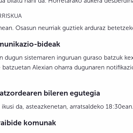
bilatu nahi da. Horretarako aukera desberdinak
RRISKUA
ean. Osasun neurriak guztiek arduraz betetzek
omunikazio-bideak
n dugun sistemaren inguruan guraso batzuk kexa
te batzuetan Alexian oharra dugunaren notifika
atzordearen bileren egutegia
ikusi da, asteazkenetan, arratsaldeko 18:30ean. 
rraibide komunak