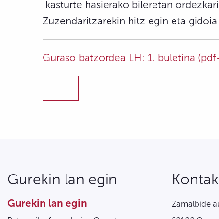
Ikasturte hasierako bileretan ordezkar
Zuzendaritzarekin hitz egin eta gidoi
Guraso batzordea LH: 1. buletina (pdf
Gurekin lan egin
Kontak
Gurekin lan egin
Zamalbide au