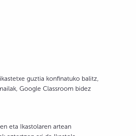
kastetxe guztia konfinatuko balitz,
 mailak, Google Classroom bidez
en eta Ikastolaren artean