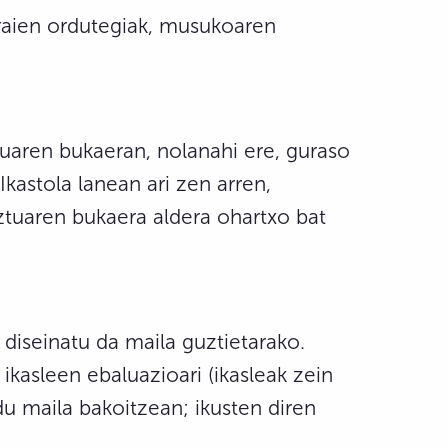
garaien ordutegiak, musukoaren
tuaren bukaeran, nolanahi ere, guraso
Ikastola lanean ari zen arren,
ztuaren bukaera aldera ohartxo bat
 diseinatu da maila guztietarako.
ikasleen ebaluazioari (ikasleak zein
u maila bakoitzean; ikusten diren