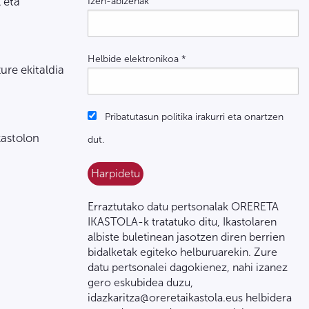
 eta
Izen-abizenak
Helbide elektronikoa
*
zure ekitaldia
Pribatutasun politika irakurri eta onartzen
kastolon
dut.
Erraztutako datu pertsonalak ORERETA
IKASTOLA-k tratatuko ditu, Ikastolaren
albiste buletinean jasotzen diren berrien
bidalketak egiteko helburuarekin. Zure
datu pertsonalei dagokienez, nahi izanez
gero eskubidea duzu,
idazkaritza@oreretaikastola.eus helbidera