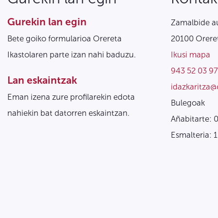
Gurekin lan egin
Zamalbide au
Bete goiko formularioa Orereta
20100 Oreret
Ikastolaren parte izan nahi baduzu.
Ikusi mapa
943 52 03 97
Lan eskaintzak
idazkaritza@
Eman izena zure profilarekin edota
Bulegoak
nahiekin bat datorren eskaintzan.
Añabitarte: 
Esmalteria: 