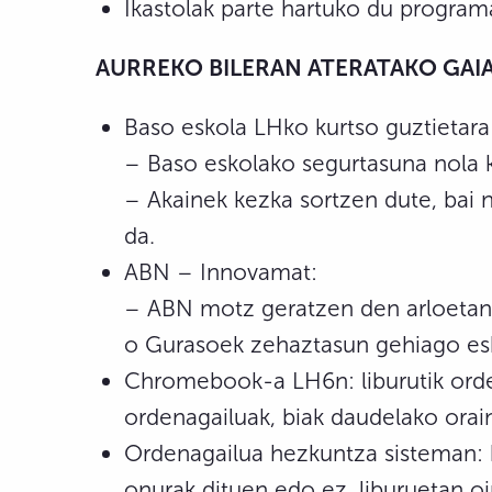
Ikastolak parte hartuko du program
AURREKO BILERAN ATERATAKO GAIA
Baso eskola LHko kurtso guztietara
– Baso eskolako segurtasuna nola k
– Akainek kezka sortzen dute, bai 
da.
ABN – Innovamat:
– ABN motz geratzen den arloetan, 
o Gurasoek zehaztasun gehiago es
Chromebook-a LH6n: liburutik orden
ordenagailuak, biak daudelako orain
Ordenagailua hezkuntza sisteman: 
onurak dituen edo ez, liburuetan oi