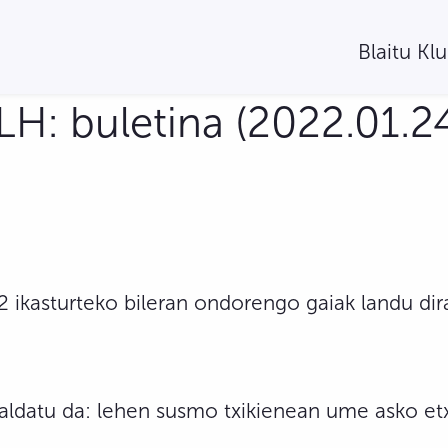
Blaitu Kl
H: buletina (2022.01.2
kasturteko bileran ondorengo gaiak landu dir
aldatu da: lehen susmo txikienean ume asko etx