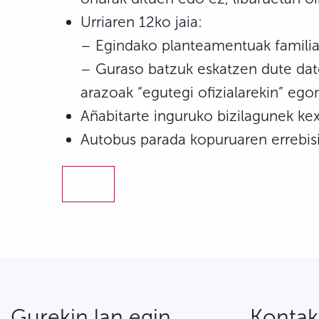
Urriaren 12ko jaia:
– Egindako planteamentuak familia u
– Guraso batzuk eskatzen dute dato
arazoak “egutegi ofizialarekin” eg
Añabitarte inguruko bizilagunek kex
Autobus parada kopuruaren errebis
Gurekin lan egin
Kontak