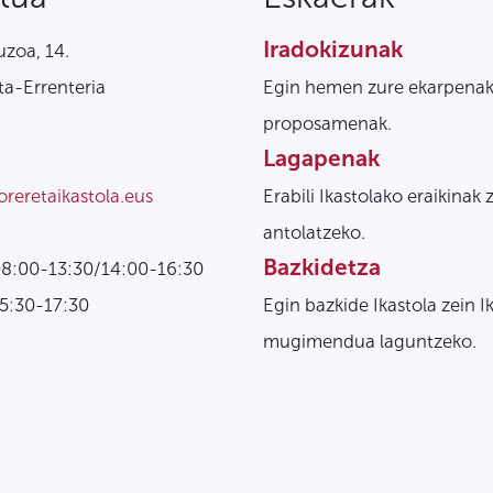
Iradokizunak
zoa, 14.
a-Errenteria
Egin hemen zure ekarpenak
proposamenak.
Lagapenak
oreretaikastola.eus
Erabili Ikastolako eraikinak 
antolatzeko.
Bazkidetza
08:00-13:30/14:00-16:30
15:30-17:30
Egin bazkide Ikastola zein I
mugimendua laguntzeko.