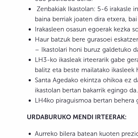
Zenbakiak Ikastolan: 5-6 irakasle i
baina berriak joaten dira etxera, bai
Irakasleen osasun egoerak kezka sor
Haur batzuk bere gurasoei eskatzen 
– Ikastolari honi buruz galdetuko d
LH3-ko ikasleak irteerarik gabe ge
balitz eta beste mailatako ikasleek 
Santa Agedako ekintza ohikoa ez da
ikastolan bertan bakarrik egingo da.
LH4ko piraguismoa bertan behera 
URDABURUKO MENDI IRTEERAK:
Aurreko bilera batean kuoten prezio