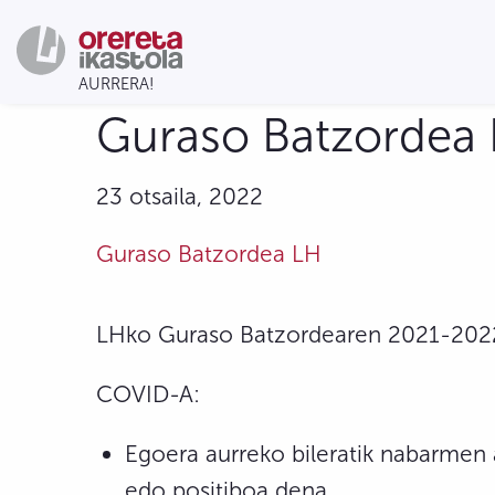
Guraso Batzordea L
23 otsaila, 2022
Guraso Batzordea LH
LHko Guraso Batzordearen 2021-2022 i
COVID-A:
Egoera aurreko bileratik nabarmen 
edo positiboa dena.