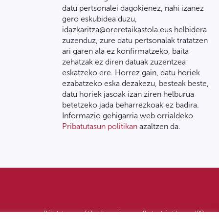
datu pertsonalei dagokienez, nahi izanez
gero eskubidea duzu,
idazkaritza@oreretaikastola.eus helbidera
zuzenduz, zure datu pertsonalak tratatzen
ari garen ala ez konfirmatzeko, baita
zehatzak ez diren datuak zuzentzea
eskatzeko ere. Horrez gain, datu horiek
ezabatzeko eska dezakezu, besteak beste,
datu horiek jasoak izan ziren helburua
betetzeko jada beharrezkoak ez badira.
Informazio gehigarria web orrialdeko
Pribatutasun politikan
azaltzen da.
Pribatutasun politika | Lege oharra
Postontzi etikoa
IPD