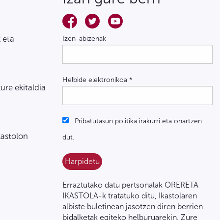
 eta
Izen-abizenak
Helbide elektronikoa
*
zure ekitaldia
Pribatutasun politika irakurri eta onartzen
kastolon
dut.
Erraztutako datu pertsonalak ORERETA
IKASTOLA-k tratatuko ditu, Ikastolaren
albiste buletinean jasotzen diren berrien
bidalketak egiteko helburuarekin. Zure