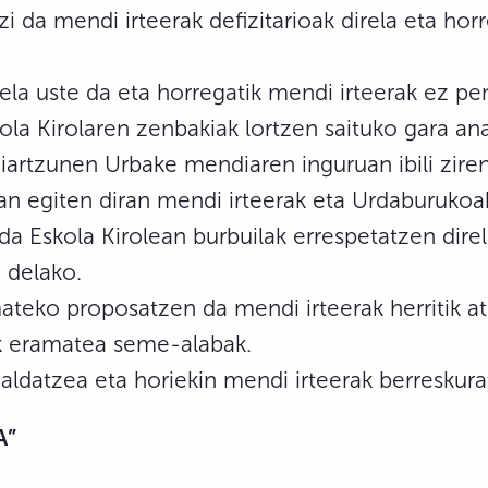
i da mendi irteerak defizitarioak direla eta hor
 dela uste da eta horregatik mendi irteerak ez pe
kola Kirolaren zenbakiak lortzen saituko gara an
iartzunen Urbake mendiaren inguruan ibili ziren
an egiten diran mendi irteerak eta Urdaburukoak
a Eskola Kirolean burbuilak errespetatzen dire
 delako.
ateko proposatzen da mendi irteerak herritik at
k eramatea seme-alabak.
aldatzea eta horiekin mendi irteerak berreskurat
A”