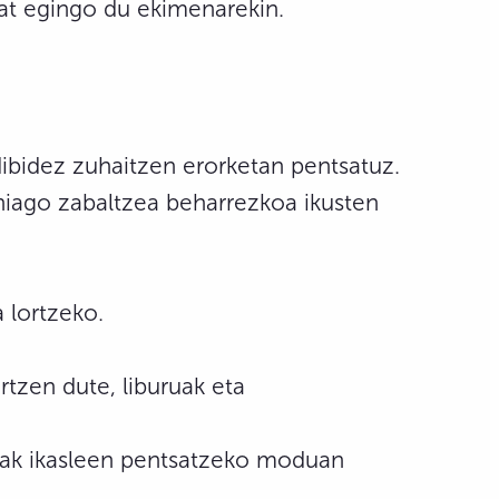
bat egingo du ekimenarekin.
ibidez zuhaitzen erorketan pentsatuz.
ehiago zabaltzea beharrezkoa ikusten
 lortzeko.
tzen dute, liburuak eta
eak ikasleen pentsatzeko moduan
.