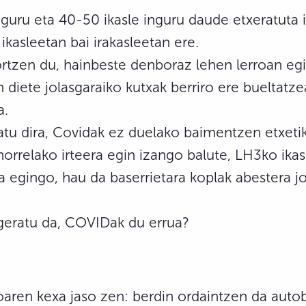
nguru eta 40-50 ikasle inguru daude etxeratuta 
 ikasleetan bai irakasleetan ere.
tzen du, hainbeste denboraz lehen lerroan egite
diete jolasgaraiko kutxak berriro ere bueltatze
a.
ratu dira, Covidak ez duelako baimentzen etxeti
horrelako irteera egin izango balute, LH3ko ikasl
 egingo, hau da baserrietara koplak abestera jo
geratu da, COVIDak du errua?
aren kexa jaso zen: berdin ordaintzen da autobu