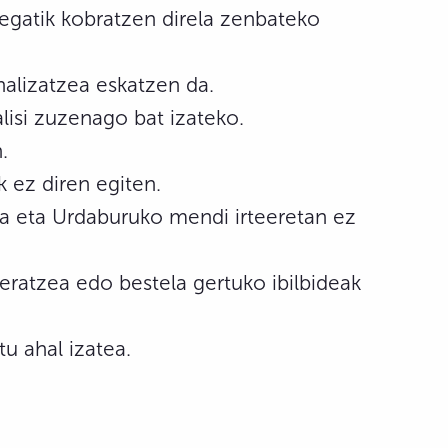
regatik kobratzen direla zenbateko
nalizatzea eskatzen da.
alisi zuzenago bat izateko.
.
 ez diren egiten.
la eta Urdaburuko mendi irteeretan ez
eratzea edo bestela gertuko ibilbideak
u ahal izatea.