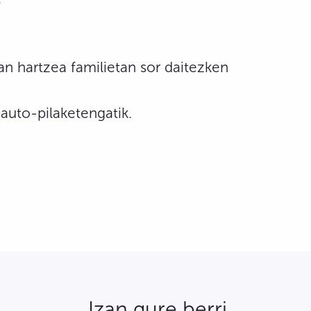
n hartzea familietan sor daitezken
 auto-pilaketengatik.
Izan gure berri