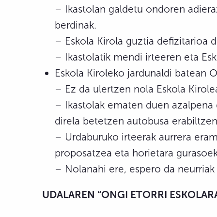
– Ikastolan galdetu ondoren adieraz
berdinak.
– Eskola Kirola guztia defizitarioa
– Ikastolatik mendi irteeren eta Es
Eskola Kiroleko jardunaldi batean O
– Ez da ulertzen nola Eskola Kirole
– Ikastolak ematen duen azalpena d
direla betetzen autobusa erabiltzen
– Urdaburuko irteerak aurrera eram
proposatzea eta horietara gurasoe
– Nolanahi ere, espero da neurriak 
UDALAREN “ONGI ETORRI ESKOLAR