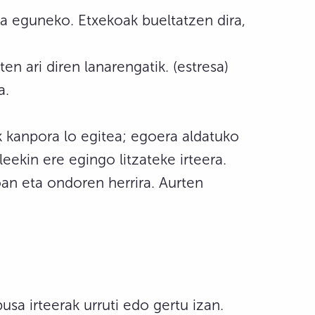
ia eguneko. Etxekoak bueltatzen dira,
n ari diren lanarengatik. (estresa)
a.
k kanpora lo egitea; egoera aldatuko
eekin ere egingo litzateke irteera.
an eta ondoren herrira. Aurten
sa irteerak urruti edo gertu izan.