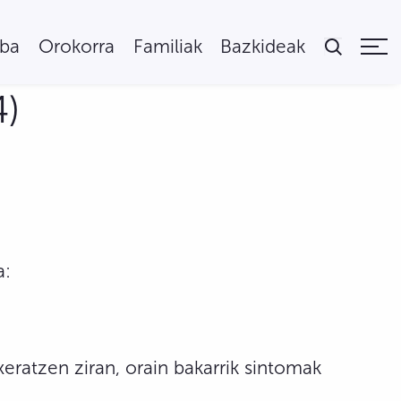
uba
Orokorra
Familiak
Bazkideak
4)
a:
eratzen ziran, orain bakarrik sintomak