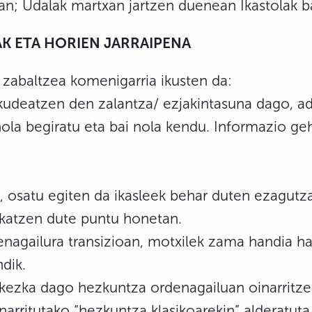
an; Udalak martxan jartzen duenean Ikastolak 
K ETA HORIEN JARRAIPENA
 zabaltzea komenigarria ikusten da:
udeatzen den zalantza/ ezjakintasuna dago, ad
nola begiratu eta bai nola kendu. Informazio g
osatu egiten da ikasleek behar duten ezagutza
katzen dute puntu honetan.
agailura transizioan, motxilek zama handia har
dik.
kezka dago hezkuntza ordenagailuan oinarritz
narritutako “hezkuntza klasikoarekin” alderatuta