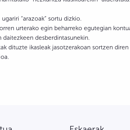
gariri “arazoak” sortu dizkio.
rren urterako egin beharreko egutegian kontua
on daitezkeen desberdintasunekin.
ak dituzte ikasleak jasotzerakoan sortzen diren
ioa.
tua
Eskaerak