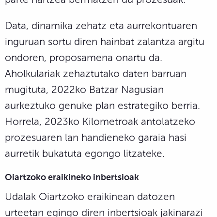
Data, dinamika zehatz eta aurrekontuaren
inguruan sortu diren hainbat zalantza argitu
ondoren, proposamena onartu da.
Aholkulariak zehaztutako daten barruan
mugituta, 2022ko Batzar Nagusian
aurkeztuko genuke plan estrategiko berria.
Horrela, 2023ko Kilometroak antolatzeko
prozesuaren lan handieneko garaia hasi
aurretik bukatuta egongo litzateke.
Oiartzoko eraikineko inbertsioak
Udalak Oiartzoko eraikinean datozen
urteetan egingo diren inbertsioak jakinarazi