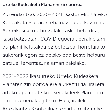
Urteko Kudeaketa Planaren zirriborroa
Zuzendaritzak 2020-2021 ikasturteko Urteko
Kudeaketa Planaren ebaluazioa aurkeztu du.
Aurreikusitako ekintzetako asko bete dira;
kasu batzuetan, COVID egoerak berak ekarri
du planifikatutakoa ez betetzea, horretarako
aukerarik egon ez delako edo beste helburu
batzuei lehentasuna eman zaielako.
2021-2022 ikasturteko Urteko Kudeaketa
Planaren zirriborroa ere aurkeztu da. Irailera
arteko epea dute kontseilukideek Plan horri
proposamenak egiteko. Hala, iraileko
Artezkaritza Kontseiluan onartuko litzateke