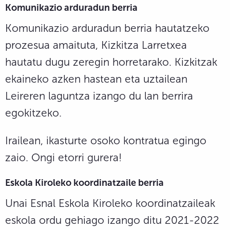
Komunikazio arduradun berria
Komunikazio arduradun berria hautatzeko
prozesua amaituta, Kizkitza Larretxea
hautatu dugu zeregin horretarako. Kizkitzak
ekaineko azken hastean eta uztailean
Leireren laguntza izango du lan berrira
egokitzeko.
Irailean, ikasturte osoko kontratua egingo
zaio. Ongi etorri gurera!
Eskola Kiroleko koordinatzaile berria
Unai Esnal Eskola Kiroleko koordinatzaileak
eskola ordu gehiago izango ditu 2021-2022