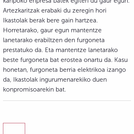
kanpoko enpresa batek egiten du gaur egun.
Artezkaritzak erabaki du zeregin hori
Ikastolak berak bere gain hartzea.
Horretarako, gaur egun mantentze
lanetarako erabiltzen den furgoneta
prestatuko da. Eta mantentze lanetarako
beste furgoneta bat erostea onartu da. Kasu
honetan, furgoneta berria elektrikoa izango
da, Ikastolak ingurumenarekiko duen
konpromisoarekin bat.