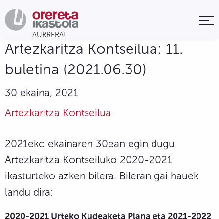
Artezkaritza Kontseilua: 11.
buletina (2021.06.30)
30 ekaina, 2021
Artezkaritza Kontseilua
2021eko ekainaren 30ean egin dugu
Artezkaritza Kontseiluko 2020-2021
ikasturteko azken bilera. Bileran gai hauek
landu dira:
2020-2021 Urteko Kudeaketa Plana eta 2021-2022