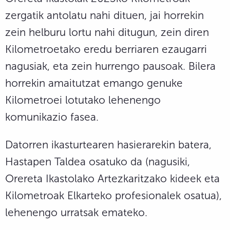
zergatik antolatu nahi dituen, jai horrekin
zein helburu lortu nahi ditugun, zein diren
Kilometroetako eredu berriaren ezaugarri
nagusiak, eta zein hurrengo pausoak. Bilera
horrekin amaitutzat emango genuke
Kilometroei lotutako lehenengo
komunikazio fasea.
Datorren ikasturtearen hasierarekin batera,
Hastapen Taldea osatuko da (nagusiki,
Orereta Ikastolako Artezkaritzako kideek eta
Kilometroak Elkarteko profesionalek osatua),
lehenengo urratsak emateko.