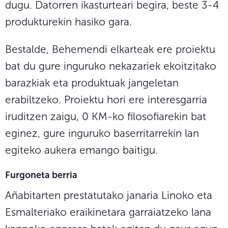
dugu. Datorren ikasturteari begira, beste 3-4
produkturekin hasiko gara.
Bestalde, Behemendi elkarteak ere proiektu
bat du gure inguruko nekazariek ekoitzitako
barazkiak eta produktuak jangeletan
erabiltzeko. Proiektu hori ere interesgarria
iruditzen zaigu, 0 KM-ko filosofiarekin bat
eginez, gure inguruko baserritarrekin lan
egiteko aukera emango baitigu.
Furgoneta berria
Añabitarten prestatutako janaria Linoko eta
Esmalteriako eraikinetara garraiatzeko lana