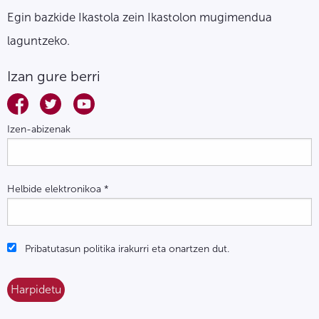
Egin bazkide Ikastola zein Ikastolon mugimendua
laguntzeko.
Izan gure berri
Izen-abizenak
Helbide elektronikoa
*
Pribatutasun politika irakurri eta onartzen dut.