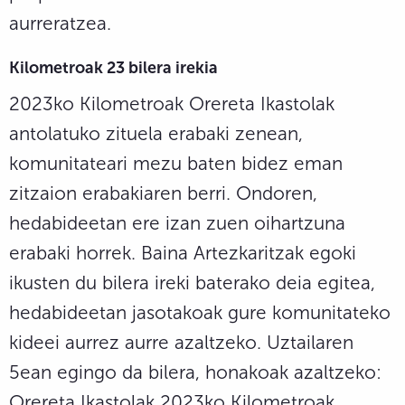
aurreratzea.
Kilometroak 23 bilera irekia
2023ko Kilometroak Orereta Ikastolak
antolatuko zituela erabaki zenean,
komunitateari mezu baten bidez eman
zitzaion erabakiaren berri. Ondoren,
hedabideetan ere izan zuen oihartzuna
erabaki horrek. Baina Artezkaritzak egoki
ikusten du bilera ireki baterako deia egitea,
hedabideetan jasotakoak gure komunitateko
kideei aurrez aurre azaltzeko. Uztailaren
5ean egingo da bilera, honakoak azaltzeko:
Orereta Ikastolak 2023ko Kilometroak