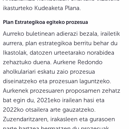
ikasturteko Kudeaketa Plana.
Plan Estrategikoa egiteko prozesua
Aurreko buletinean adierazi bezala, irailetik
aurrera, plan estrategikoa berritu behar du
Ikastolak, datozen urteetarako norabidea
zehaztuko duena. Aurkene Redondo
aholkulariari eskatu zaio prozesua
diseinatzeko eta prozesuan laguntzeko.
Aurkenek prozesuaren proposamen zehatz
bat egin du, 2021eko irailean hasi eta
2022ko otsailera arte gauzatzeko.
Zuzendaritzaren, irakasleen eta gurasoen
parte hartzea bermatzen du prozesuak.