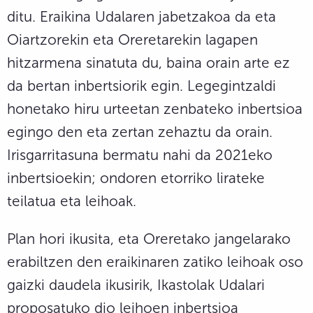
ditu. Eraikina Udalaren jabetzakoa da eta
Oiartzorekin eta Oreretarekin lagapen
hitzarmena sinatuta du, baina orain arte ez
da bertan inbertsiorik egin. Legegintzaldi
honetako hiru urteetan zenbateko inbertsioa
egingo den eta zertan zehaztu da orain.
Irisgarritasuna bermatu nahi da 2021eko
inbertsioekin; ondoren etorriko lirateke
teilatua eta leihoak.
Plan hori ikusita, eta Oreretako jangelarako
erabiltzen den eraikinaren zatiko leihoak oso
gaizki daudela ikusirik, Ikastolak Udalari
proposatuko dio leihoen inbertsioa