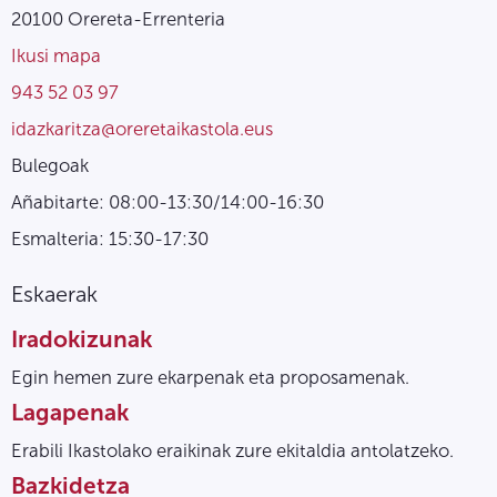
20100 Orereta-Errenteria
Ikusi mapa
943 52 03 97
idazkaritza@oreretaikastola.eus
Bulegoak
Añabitarte: 08:00-13:30/14:00-16:30
Esmalteria: 15:30-17:30
Eskaerak
Iradokizunak
Egin hemen zure ekarpenak eta proposamenak.
Lagapenak
Erabili Ikastolako eraikinak zure ekitaldia antolatzeko.
Bazkidetza