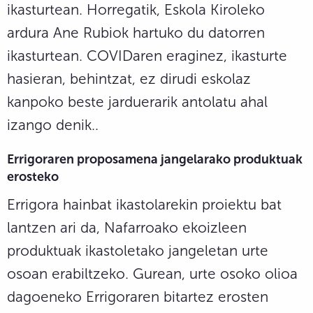
ikasturtean. Horregatik, Eskola Kiroleko
ardura Ane Rubiok hartuko du datorren
ikasturtean. COVIDaren eraginez, ikasturte
hasieran, behintzat, ez dirudi eskolaz
kanpoko beste jarduerarik antolatu ahal
izango denik..
Errigoraren proposamena jangelarako produktuak
erosteko
Errigora hainbat ikastolarekin proiektu bat
lantzen ari da, Nafarroako ekoizleen
produktuak ikastoletako jangeletan urte
osoan erabiltzeko. Gurean, urte osoko olioa
dagoeneko Errigoraren bitartez erosten