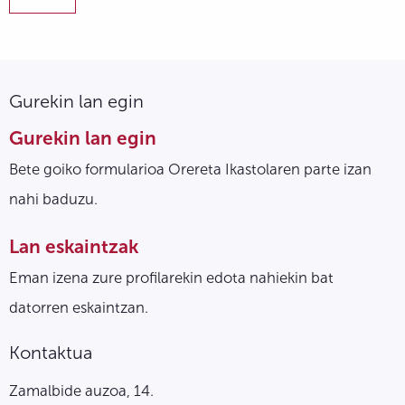
Gurekin lan egin
Gurekin lan egin
Bete goiko formularioa Orereta Ikastolaren parte izan
nahi baduzu.
Lan eskaintzak
Eman izena zure profilarekin edota nahiekin bat
datorren eskaintzan.
Kontaktua
Zamalbide auzoa, 14.