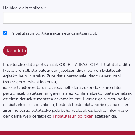
Helbide elektronikoa
*
Pribatutasun politika irakurri eta onartzen dut.
Erraztutako datu pertsonalak ORERETA IKASTOLA-k tratatuko ditu,
Ikastolaren albiste buletinean jasotzen diren berrien bidalketak
egiteko helburuarekin. Zure datu pertsonalei dagokienez, nahi
izanez gero eskubidea duzu,
idazkaritza@oreretaikastola.eus helbidera zuzenduz, zure datu
pertsonalak tratatzen ari garen ala ez konfirmatzeko, baita zehatzak
ez diren datuak zuzentzea eskatzeko ere. Horrez gain, datu horiek
ezabatzeko eska dezakezu, besteak beste, datu horiek jasoak izan
ziren helburua betetzeko jada beharrezkoak ez badira. Informazio
gehigarria web orrialdeko
Pribatutasun politikan
azaltzen da.