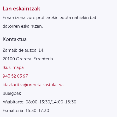
Lan eskaintzak
Eman izena zure profilarekin edota nahiekin bat
datorren eskaintzan.
Kontaktua
Zamalbide auzoa, 14.
20100 Orereta-Errenteria
Ikusi mapa
943 52 03 97
idazkaritza@oreretaikastola.eus
Bulegoak
Añabitarte: 08:00-13:30/14:00-16:30
Esmalteria: 15:30-17:30