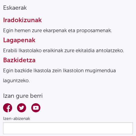
Eskaerak
Iradokizunak
Egin hemen zure ekarpenak eta proposamenak.
Lagapenak
Erabili Ikastolako eraikinak zure ekitaldia antolatzeko.
Bazkidetza
Egin bazkide Ikastola zein Ikastolon mugimendua
laguntzeko.
Izan gure berri
Izen-abizenak