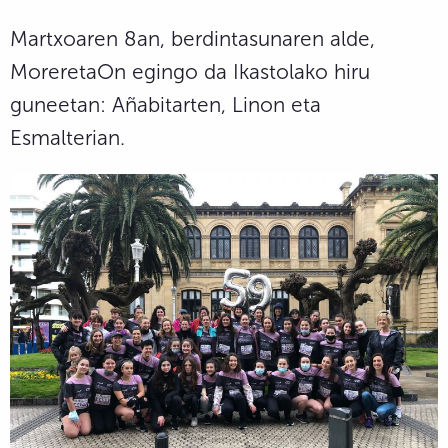
Martxoaren 8an, berdintasunaren alde,
MoreretaOn egingo da Ikastolako hiru
guneetan: Añabitarten, Linon eta
Esmalterian.