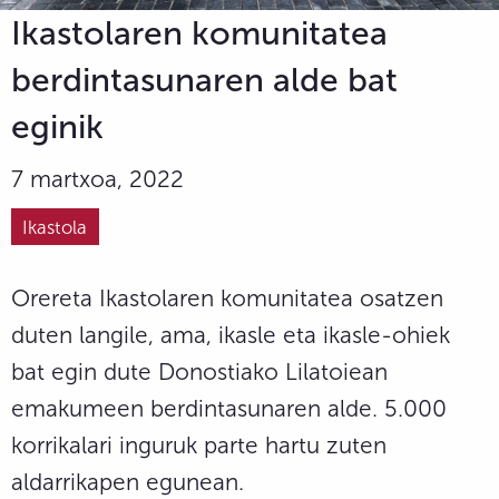
Ikastolaren komunitatea
berdintasunaren alde bat
eginik
7 martxoa, 2022
Ikastola
Orereta Ikastolaren komunitatea osatzen
duten langile, ama, ikasle eta ikasle-ohiek
bat egin dute Donostiako Lilatoiean
emakumeen berdintasunaren alde. 5.000
korrikalari inguruk parte hartu zuten
aldarrikapen egunean.