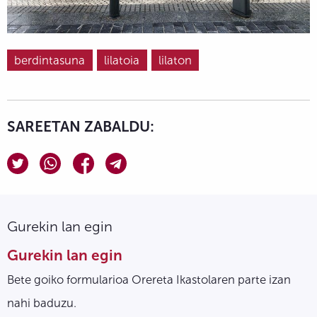
berdintasuna
lilatoia
lilaton
SAREETAN ZABALDU:
Gurekin lan egin
Gurekin lan egin
Bete goiko formularioa Orereta Ikastolaren parte izan
nahi baduzu.