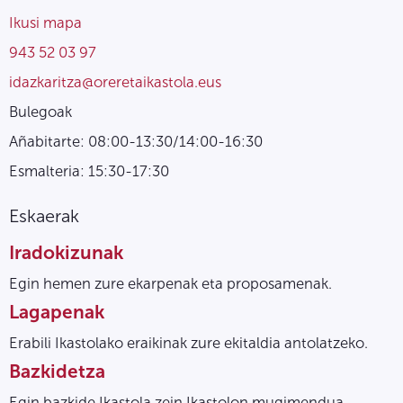
Ikusi mapa
943 52 03 97
idazkaritza@oreretaikastola.eus
Bulegoak
Añabitarte: 08:00-13:30/14:00-16:30
Esmalteria: 15:30-17:30
Eskaerak
Iradokizunak
Egin hemen zure ekarpenak eta proposamenak.
Lagapenak
Erabili Ikastolako eraikinak zure ekitaldia antolatzeko.
Bazkidetza
Egin bazkide Ikastola zein Ikastolon mugimendua