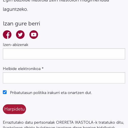
laguntzeko.
Izan gure berri
Izen-abizenak
Helbide elektronikoa
*
Pribatutasun politika irakurri eta onartzen dut.
Erraztutako datu pertsonalak ORERETA IKASTOLA-k tratatuko ditu,
Ikastolaren albiste buletinean jasotzen diren berrien bidalketak