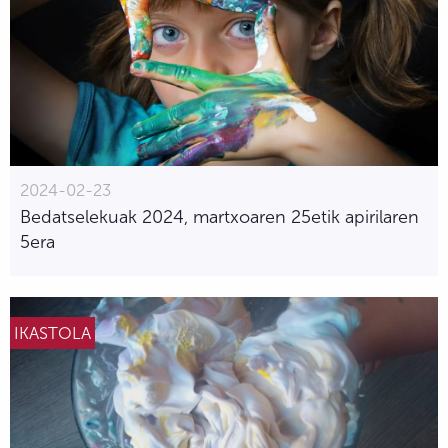
2024-02-23
Bedatselekuak 2024, martxoaren 25etik apirilaren
5era
IKASTOLA