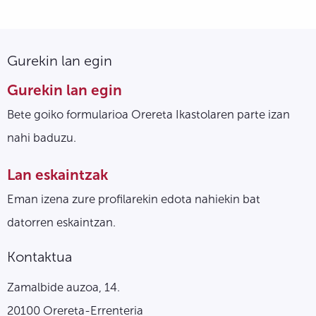
Gurekin lan egin
Gurekin lan egin
Bete goiko formularioa Orereta Ikastolaren parte izan
nahi baduzu.
Lan eskaintzak
Eman izena zure profilarekin edota nahiekin bat
datorren eskaintzan.
Kontaktua
Zamalbide auzoa, 14.
20100 Orereta-Errenteria