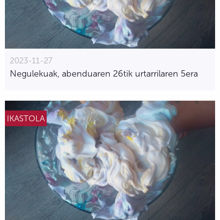
2023-11-27
Negulekuak, abenduaren 26tik urtarrilaren 5era
IKASTOLA