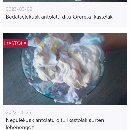
2023-03-02
Bedatselekuak antolatu ditu Orereta Ikastolak
IKASTOLA
2022-11-25
Negulekuak antolatu ditu Ikastolak aurten
lehenengoz