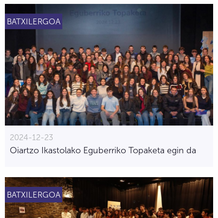
BATXILERGOA
2024-12-23
Oiartzo Ikastolako Eguberriko Topaketa egin da
BATXILERGOA