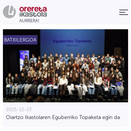
BATXILERGOA
2025-12-23
Oiartzo Ikastolaren Eguberriko Topaketa egin da