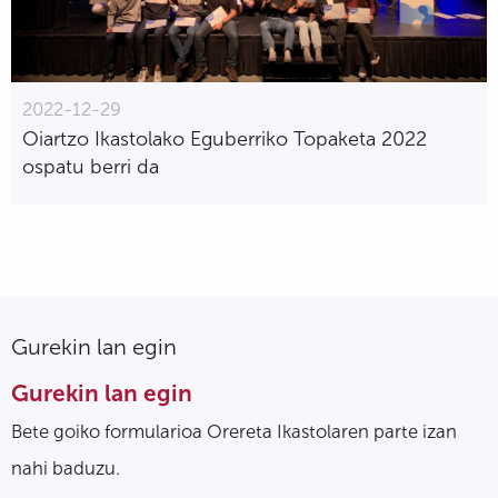
2022-12-29
Oiartzo Ikastolako Eguberriko Topaketa 2022
ospatu berri da
Gurekin lan egin
Gurekin lan egin
Bete goiko formularioa Orereta Ikastolaren parte izan
nahi baduzu.