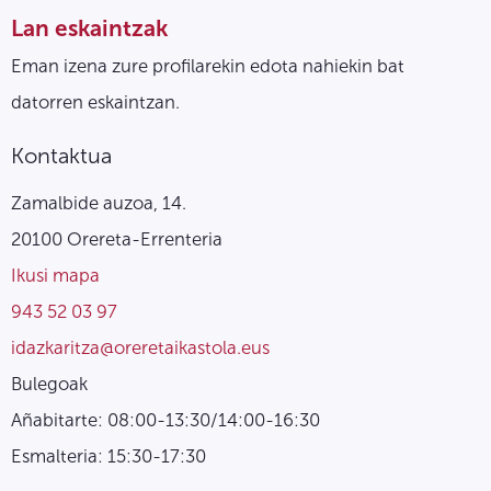
Lan eskaintzak
Eman izena zure profilarekin edota nahiekin bat
datorren eskaintzan.
Kontaktua
Zamalbide auzoa, 14.
20100 Orereta-Errenteria
Ikusi mapa
943 52 03 97
idazkaritza@oreretaikastola.eus
Bulegoak
Añabitarte: 08:00-13:30/14:00-16:30
Esmalteria: 15:30-17:30