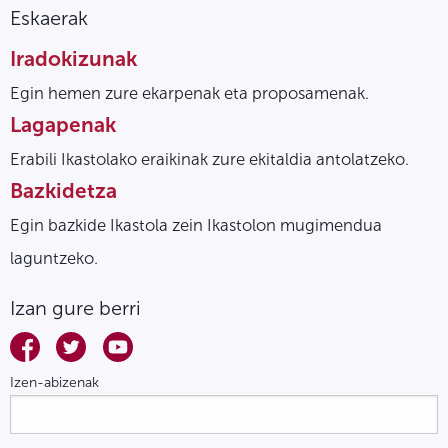
Eskaerak
Iradokizunak
Egin hemen zure ekarpenak eta proposamenak.
Lagapenak
Erabili Ikastolako eraikinak zure ekitaldia antolatzeko.
Bazkidetza
Egin bazkide Ikastola zein Ikastolon mugimendua
laguntzeko.
Izan gure berri
Izen-abizenak