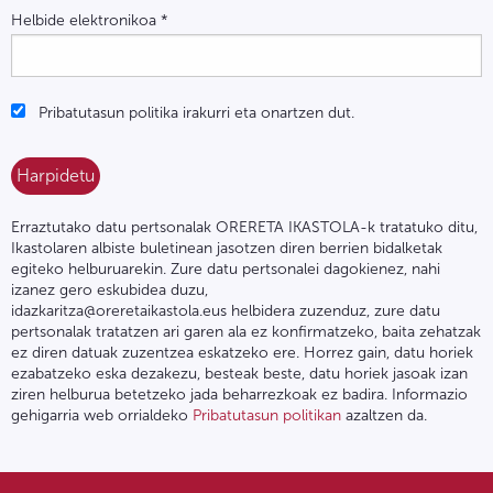
Helbide elektronikoa
*
Pribatutasun politika irakurri eta onartzen dut.
Erraztutako datu pertsonalak ORERETA IKASTOLA-k tratatuko ditu,
Ikastolaren albiste buletinean jasotzen diren berrien bidalketak
egiteko helburuarekin. Zure datu pertsonalei dagokienez, nahi
izanez gero eskubidea duzu,
idazkaritza@oreretaikastola.eus helbidera zuzenduz, zure datu
pertsonalak tratatzen ari garen ala ez konfirmatzeko, baita zehatzak
ez diren datuak zuzentzea eskatzeko ere. Horrez gain, datu horiek
ezabatzeko eska dezakezu, besteak beste, datu horiek jasoak izan
ziren helburua betetzeko jada beharrezkoak ez badira. Informazio
gehigarria web orrialdeko
Pribatutasun politikan
azaltzen da.