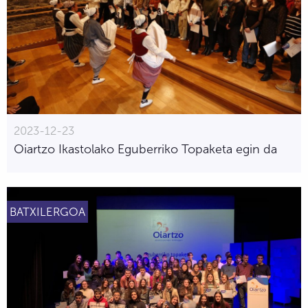
2023-12-23
Oiartzo Ikastolako Eguberriko Topaketa egin da
BATXILERGOA