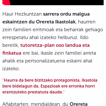
Haur Hezkuntzan
sarrera ordu malgua
eskaintzen du Orereta Ikastolak
, haurren
zein familien erritmoak eta beharrak gehiago
errespetatu ahal izateko helburuz. Ildo
beretik,
tutoretza-plan oso landua eta
finkatua
ere bai, ikasle zein familiei arreta
ahalik eta pertsonalizatuena eskaini ahal
izateko.
“
Haurra da bere bizitzako protagonista, Ikastola
bere bidelagun da. Espazioak ere erronka horri
erantzuteko prestatuta daude.
“
Añabitarten, mendialdean, du
Orereta