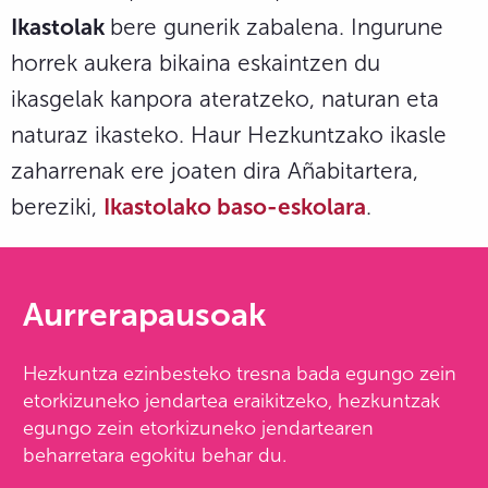
Ikastolak
bere gunerik zabalena. Ingurune
horrek aukera bikaina eskaintzen du
ikasgelak kanpora ateratzeko, naturan eta
naturaz ikasteko. Haur Hezkuntzako ikasle
zaharrenak ere joaten dira Añabitartera,
bereziki,
Ikastolako baso-eskolara
.
Aurrerapausoak
Hezkuntza ezinbesteko tresna bada egungo zein
etorkizuneko jendartea eraikitzeko, hezkuntzak
egungo zein etorkizuneko jendartearen
beharretara egokitu behar du.