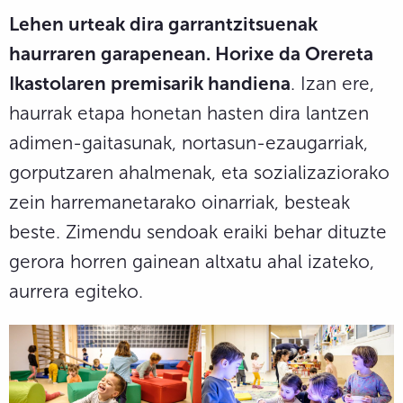
Lehen urteak dira garrantzitsuenak
haurraren garapenean. Horixe da Orereta
Ikastolaren premisarik handiena
. Izan ere,
haurrak etapa honetan hasten dira lantzen
adimen-gaitasunak, nortasun-ezaugarriak,
gorputzaren ahalmenak, eta sozializaziorako
zein harremanetarako oinarriak, besteak
beste. Zimendu sendoak eraiki behar dituzte
gerora horren gainean altxatu ahal izateko,
aurrera egiteko.