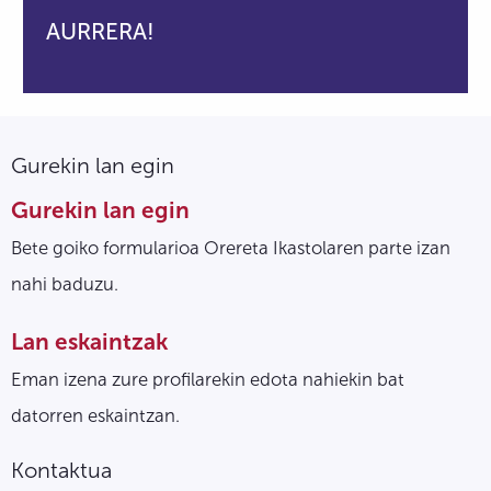
AURRERA!
Gurekin lan egin
Gurekin lan egin
Bete goiko formularioa Orereta Ikastolaren parte izan
nahi baduzu.
Lan eskaintzak
Eman izena zure profilarekin edota nahiekin bat
datorren eskaintzan.
Kontaktua