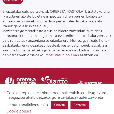
Erraztutako datu pertsonalak ORERETA IKASTOLA-k tratatuko ditu,
Ikastolaren albiste buletinean jasotzen diren berrien bidalketak
egiteko helburuarekin. Zure datu pertsonalei dagokienez, nahi
izanez gero eskubidea duzu,
idazkaritza@oreretaikastola.eus helbidera zuzenduz, zure datu
pertsonalak tratatzen ari garen ala ez konfirmatzeko, baita zehatzak
ez diren datuak zuzentzea eskatzeko ere. Horrez gain, datu horiek
ezabatzeko eska dezakezu, besteak beste, datu horiek jasoak izan
ziren helburua betetzeko jada beharrezkoak ez badira. Informazio
gehigarria web orrialdeko
Pribatutasun politikan
azaltzen da.
Cookie propioak eta hirugarrenenak erabiltzen ditugu zure
nabigazioa ahalbidetzeko, gure zerbitzuak aztertzeko eta
helburu analitikoetarako.
Onartu
Baztertu
Pribatutasun politika | Lege oharra
Postontzi etikoa
IPD
Cookie politika