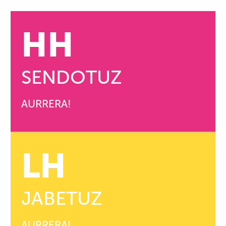
HH
SENDOTUZ
AURRERA!
LH
JABETUZ
AURRERA!