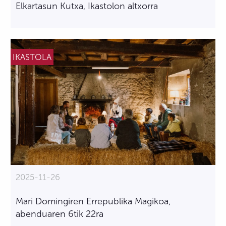
Elkartasun Kutxa, Ikastolon altxorra
IKASTOLA
2025-11-26
Mari Domingiren Errepublika Magikoa,
abenduaren 6tik 22ra