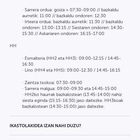
· Sarrera ordua: goiza > 07:30-09:00 // bazkaldu
aurretik: 11:00 // bazkaldu ondoren: 12:30
· Irteera ordua: bazkaldu aurretik: 11:30 // bazkaldu
ondoren: 13:00-13:15 // Siestaren ondoren: 14:30-
15:30 // Askariaren ondoren: 16:15-17:00
HH
· Esmalteria (HH2 eta HH3): 09:00-12:15 / 14:45-
16:30
· Lino (HH4 eta HH5): 09:00-12:30 / 14:45-16:15
· Zaintza txokoa: 07:30-09:00
· Sarrera malgua: 09:00-09:30 eta 14:45-15:00
· HH2ko haurrak bazkalostean (13:45-14:00) nahiz
siesta eginda (15:15-16:30) jaso daitezke. HH3koak
bazkalostean (14:30-15:00) jaso daitezke.
IKASTOLAKIDEA IZAN NAHI DUZU?