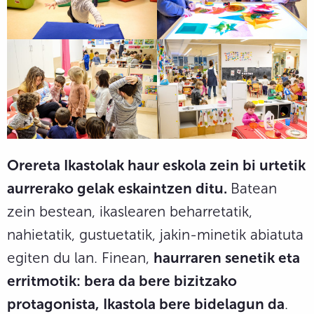
Orereta Ikastolak haur eskola zein bi urtetik
aurrerako gelak eskaintzen ditu.
Batean
zein bestean, ikaslearen beharretatik,
nahietatik, gustuetatik, jakin-minetik abiatuta
egiten du lan. Finean,
haurraren senetik eta
erritmotik: bera da bere bizitzako
protagonista, Ikastola bere bidelagun da
.