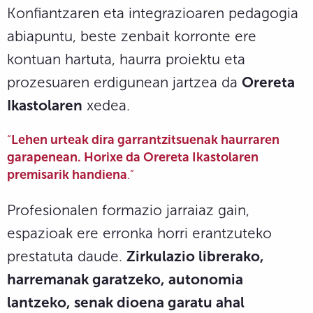
Konfiantzaren eta integrazioaren pedagogia
abiapuntu, beste zenbait korronte ere
kontuan hartuta, haurra proiektu eta
prozesuaren erdigunean jartzea da
Orereta
Ikastolaren
xedea.
“
Lehen urteak dira garrantzitsuenak haurraren
garapenean. Horixe da Orereta Ikastolaren
premisarik handiena
.”
Profesionalen formazio jarraiaz gain,
espazioak ere erronka horri erantzuteko
prestatuta daude.
Zirkulazio librerako,
harremanak garatzeko, autonomia
lantzeko, senak dioena garatu ahal