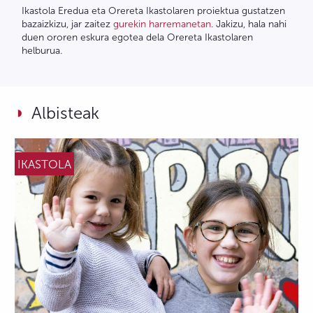
Ikastola Eredua eta Orereta Ikastolaren proiektua gustatzen
bazaizkizu, jar zaitez
gurekin harremanetan
. Jakizu, hala nahi
duen ororen eskura egotea dela Orereta Ikastolaren
helburua.
Albisteak
IKASTOLA