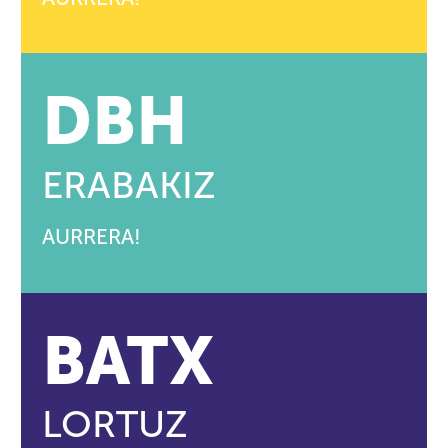
DBH
ERABAKIZ
AURRERA!
BATX
LORTUZ