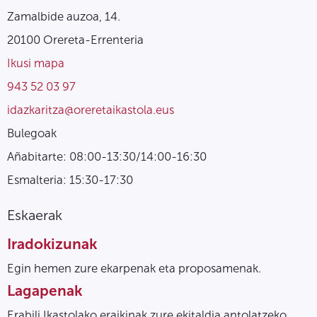
Zamalbide auzoa, 14.
20100 Orereta-Errenteria
Ikusi mapa
943 52 03 97
idazkaritza@oreretaikastola.eus
Bulegoak
Añabitarte: 08:00-13:30/14:00-16:30
Esmalteria: 15:30-17:30
Eskaerak
Iradokizunak
Egin hemen zure ekarpenak eta proposamenak.
Lagapenak
Erabili Ikastolako eraikinak zure ekitaldia antolatzeko.