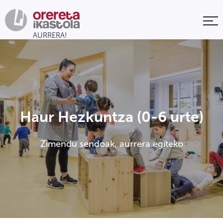
Haur Hezkuntza (0-6 urte)
Zimendu sendoak, aurrera egiteko