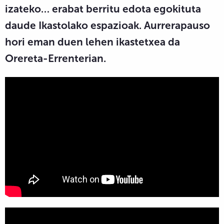
izateko… erabat berritu edota egokituta
daude Ikastolako espazioak. Aurrerapauso
hori eman duen lehen ikastetxea da
Orereta-Errenterian.