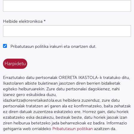
Helbide elektronikoa
*
Pribatutasun politika irakurri eta onartzen dut.
Erraztutako datu pertsonalak ORERETA IKASTOLA-k tratatuko ditu,
Ikastolaren albiste buletinean jasotzen diren berrien bidalketak
egiteko helburuarekin. Zure datu pertsonalei dagokienez, nahi
izanez gero eskubidea duzu,
idazkaritza@oreretaikastola.eus helbidera zuzenduz, zure datu
pertsonalak tratatzen ari garen ala ez konfirmatzeko, baita zehatzak
ez diren datuak zuzentzea eskatzeko ere. Horrez gain, datu horiek
ezabatzeko eska dezakezu, besteak beste, datu horiek jasoak izan
ziren helburua betetzeko jada beharrezkoak ez badira. Informazio
gehigarria web orrialdeko
Pribatutasun politikan
azaltzen da.