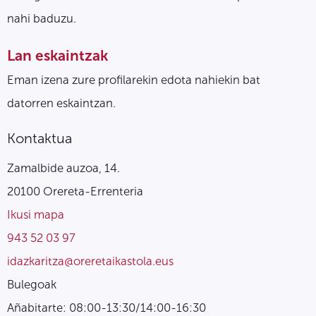
nahi baduzu.
Lan eskaintzak
Eman izena zure profilarekin edota nahiekin bat
datorren eskaintzan.
Kontaktua
Zamalbide auzoa, 14.
20100 Orereta-Errenteria
Ikusi mapa
943 52 03 97
idazkaritza@oreretaikastola.eus
Bulegoak
Añabitarte: 08:00-13:30/14:00-16:30