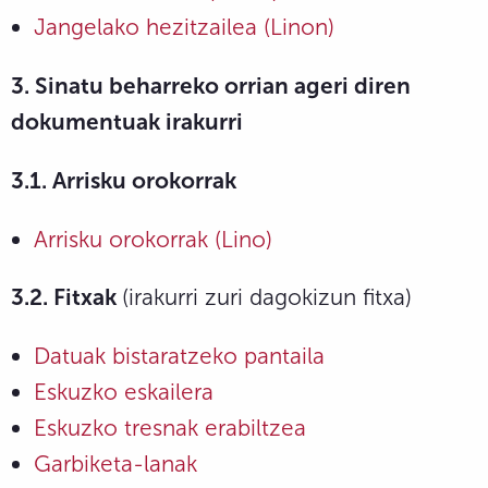
Jangelako hezitzailea (Linon)
3. Sinatu beharreko orrian ageri diren
dokumentuak irakurri
3.1. Arrisku orokorrak
Arrisku orokorrak (Lino)
3.2. Fitxak
(irakurri zuri dagokizun fitxa)
Datuak bistaratzeko pantaila
Eskuzko eskailera
Eskuzko tresnak erabiltzea
Garbiketa-lanak