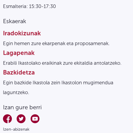
Esmalteria: 15:30-17:30
Eskaerak
Iradokizunak
Egin hemen zure ekarpenak eta proposamenak.
Lagapenak
Erabili Ikastolako eraikinak zure ekitaldia antolatzeko.
Bazkidetza
Egin bazkide Ikastola zein Ikastolon mugimendua
laguntzeko.
Izan gure berri
Izen-abizenak