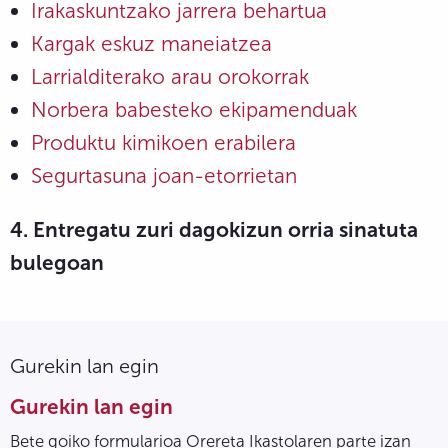
Irakaskuntzako jarrera behartua
Kargak eskuz maneiatzea
Larrialditerako arau orokorrak
Norbera babesteko ekipamenduak
Produktu kimikoen erabilera
Segurtasuna joan-etorrietan
4. Entregatu zuri dagokizun orria sinatuta
bulegoan
Gurekin lan egin
Gurekin lan egin
Bete goiko formularioa Orereta Ikastolaren parte izan