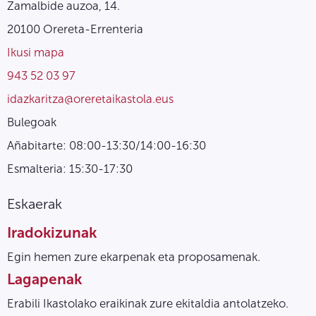
Zamalbide auzoa, 14.
20100 Orereta-Errenteria
Ikusi mapa
943 52 03 97
idazkaritza@oreretaikastola.eus
Bulegoak
Añabitarte: 08:00-13:30/14:00-16:30
Esmalteria: 15:30-17:30
Eskaerak
Iradokizunak
Egin hemen zure ekarpenak eta proposamenak.
Lagapenak
Erabili Ikastolako eraikinak zure ekitaldia antolatzeko.