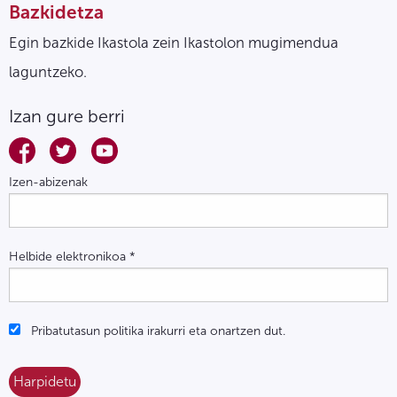
Bazkidetza
Egin bazkide Ikastola zein Ikastolon mugimendua
laguntzeko.
Izan gure berri
Izen-abizenak
Helbide elektronikoa
*
Pribatutasun politika irakurri eta onartzen dut.