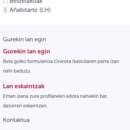
Bestelakoak
Añabitarte (LH)
Gurekin lan egin
Gurekin lan egin
Bete goiko formularioa Orereta Ikastolaren parte izan
nahi baduzu.
Lan eskaintzak
Eman izena zure profilarekin edota nahiekin bat
datorren eskaintzan.
Kontaktua