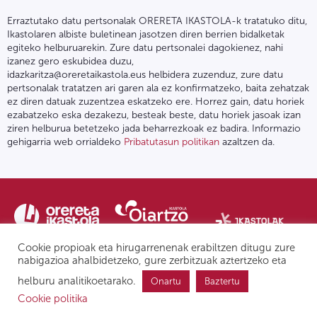
Erraztutako datu pertsonalak ORERETA IKASTOLA-k tratatuko ditu,
Ikastolaren albiste buletinean jasotzen diren berrien bidalketak
egiteko helburuarekin. Zure datu pertsonalei dagokienez, nahi
izanez gero eskubidea duzu,
idazkaritza@oreretaikastola.eus helbidera zuzenduz, zure datu
pertsonalak tratatzen ari garen ala ez konfirmatzeko, baita zehatzak
ez diren datuak zuzentzea eskatzeko ere. Horrez gain, datu horiek
ezabatzeko eska dezakezu, besteak beste, datu horiek jasoak izan
ziren helburua betetzeko jada beharrezkoak ez badira. Informazio
gehigarria web orrialdeko
Pribatutasun politikan
azaltzen da.
Cookie propioak eta hirugarrenenak erabiltzen ditugu zure
nabigazioa ahalbidetzeko, gure zerbitzuak aztertzeko eta
helburu analitikoetarako.
Onartu
Baztertu
Pribatutasun politika | Lege oharra
Postontzi etikoa
IPD
Cookie politika