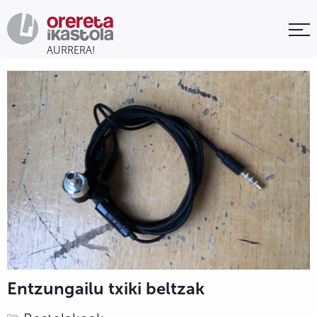
Entzungailu txiki beltzak