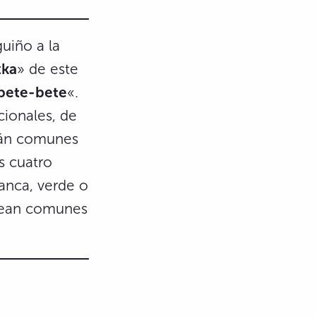
guiño a la
zka
» de este
 bete-bete
«.
ionales, de
rán comunes
s cuatro
anca, verde o
 sean comunes