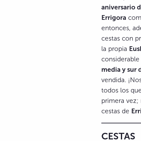
aniversario d
Errigora
come
entonces, ad
cestas con p
la propia
Eus
considerable 
media y sur 
vendida. ¡Nos
todos los que
primera vez; 
cestas de
Er
CESTAS