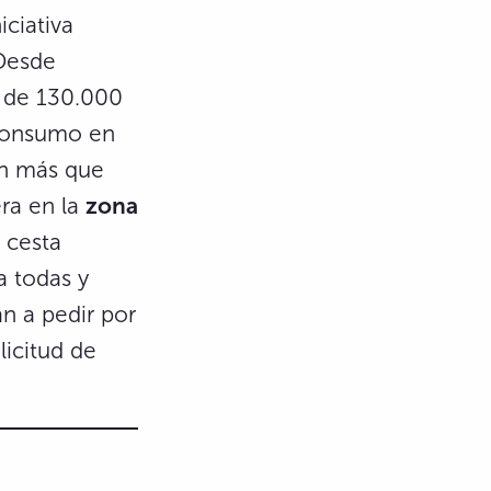
iciativa
Desde
 de 130.000
consumo en
ón más que
era en la
zona
 cesta
a todas y
n a pedir por
licitud de