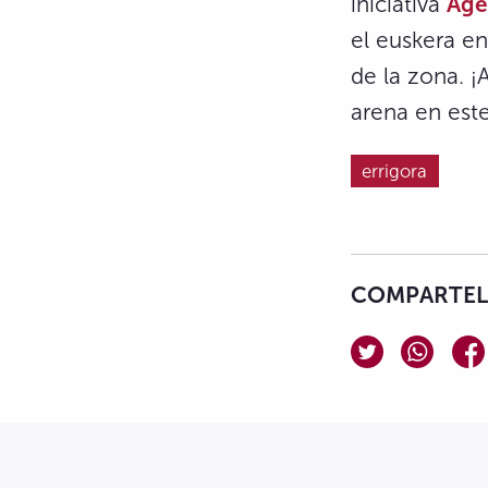
iniciativa
Age
el euskera en
de la zona. ¡
arena en este
errigora
COMPARTELO