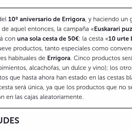
del
10º aniversario de Errigora
, y haciendo un 
l de aquel entonces, la campaña «
Euskarari pu
rá con
una sola cesta de 50€
: la cesta «
10 urte
eve productos, tanto especiales como convenc
res habituales de
Errigora
. Cinco productos se
pimientos, alcachofas, un dulce y vino); los otro
tos que hasta ahora han estado en las cestas bl
cesta será única, ya que los productos que no
án en las cajas aleatoriamente.
UDES