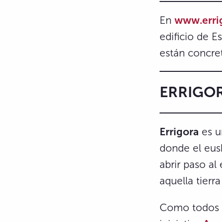
En
www.erri
edificio de E
están concre
ERRIGOR
Errigora
es un
donde el eusk
abrir paso al
aquella tierr
Como todos lo