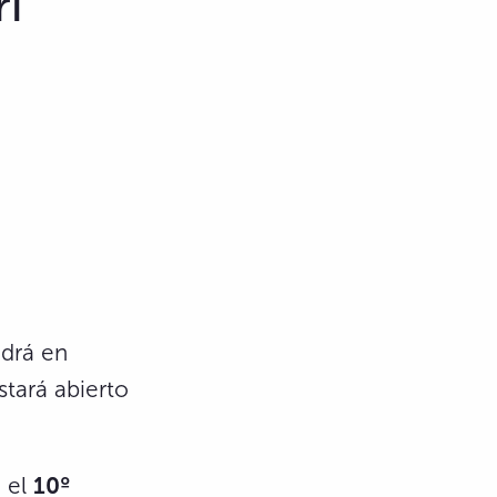
i
drá en
stará abierto
n el
10º