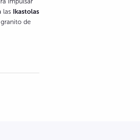
ra impulsar
a las
Ikastolas
 granito de