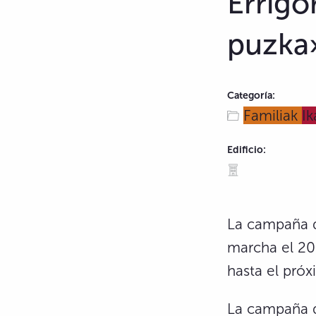
Errigo
puzka»
Categoría:
Familiak
Ik
Edificio:
La campaña 
marcha el 20 
hasta el pró
La campaña d