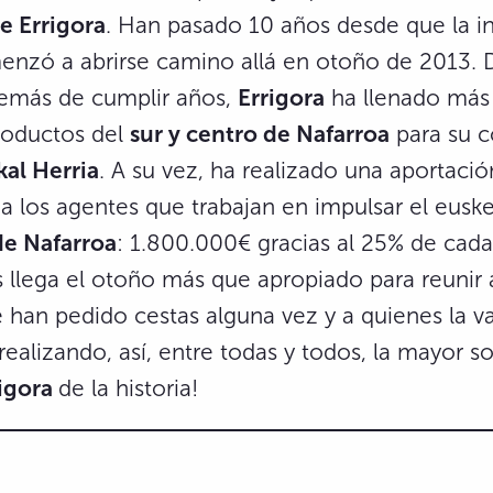
e Errigora
. Han pasado 10 años desde que la in
nzó a abrirse camino allá en otoño de 2013. 
emás de cumplir años,
Errigora
ha llenado más
roductos del
sur y centro de Nafarroa
para su 
kal Herria
. A su vez, ha realizado una aportaci
a los agentes que trabajan en impulsar el eusk
de Nafarroa
: 1.800.000€ gracias al 25% de cada
 llega el otoño más que apropiado para reunir 
 han pedido cestas alguna vez y a quienes la va
realizando, así, entre todas y todos, la mayor so
rigora
de la historia!