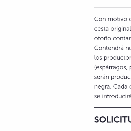
Con motivo 
cesta origina
otoño conta
Contendrá nu
los producto
(espárragos, 
serán produc
negra. Cada 
se introducir
SOLICIT