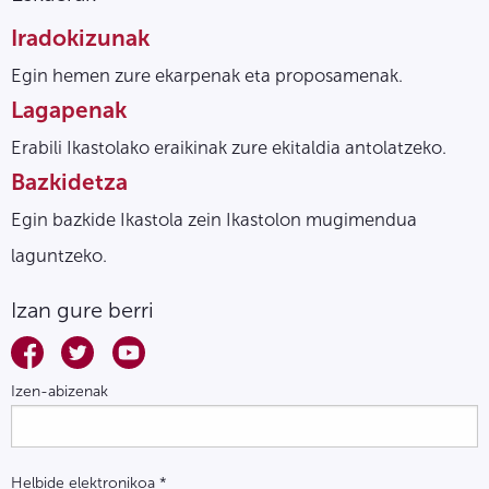
Iradokizunak
Egin hemen zure ekarpenak eta proposamenak.
Lagapenak
Erabili Ikastolako eraikinak zure ekitaldia antolatzeko.
Bazkidetza
Egin bazkide Ikastola zein Ikastolon mugimendua
laguntzeko.
Izan gure berri
Izen-abizenak
Helbide elektronikoa
*