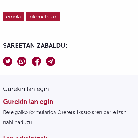
erriola
kilometroak
SAREETAN ZABALDU:
Gurekin lan egin
Gurekin lan egin
Bete goiko formularioa Orereta Ikastolaren parte izan
nahi baduzu.