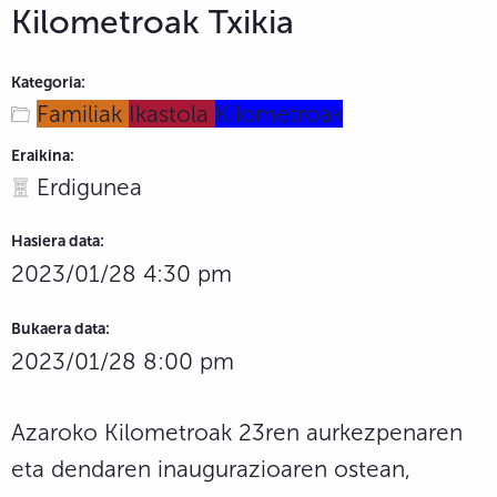
Kilometroak Txikia
Kategoria:
Familiak
Ikastola
Kilometroak
Eraikina:
Erdigunea
Hasiera data:
2023/01/28 4:30 pm
Bukaera data:
2023/01/28 8:00 pm
Azaroko Kilometroak 23ren aurkezpenaren
eta dendaren inaugurazioaren ostean,