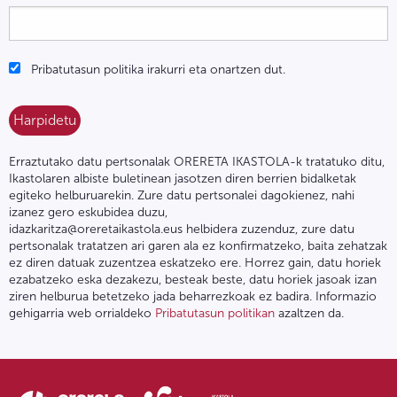
Pribatutasun politika irakurri eta onartzen dut.
Erraztutako datu pertsonalak ORERETA IKASTOLA-k tratatuko ditu,
Ikastolaren albiste buletinean jasotzen diren berrien bidalketak
egiteko helburuarekin. Zure datu pertsonalei dagokienez, nahi
izanez gero eskubidea duzu,
idazkaritza@oreretaikastola.eus helbidera zuzenduz, zure datu
pertsonalak tratatzen ari garen ala ez konfirmatzeko, baita zehatzak
ez diren datuak zuzentzea eskatzeko ere. Horrez gain, datu horiek
ezabatzeko eska dezakezu, besteak beste, datu horiek jasoak izan
ziren helburua betetzeko jada beharrezkoak ez badira. Informazio
gehigarria web orrialdeko
Pribatutasun politikan
azaltzen da.