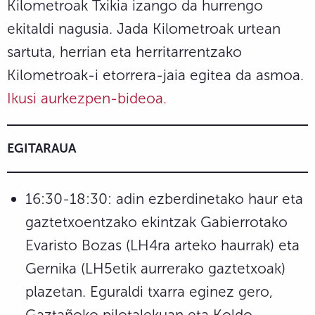
Kilometroak Txikia izango da hurrengo
ekitaldi nagusia. Jada Kilometroak urtean
sartuta, herrian eta herritarrentzako
Kilometroak-i etorrera-jaia egitea da asmoa.
Ikusi aurkezpen-bideoa.
EGITARAUA
16:30-18:30: adin ezberdinetako haur eta
gaztetxoentzako ekintzak Gabierrotako
Evaristo Bozas (LH4ra arteko haurrak) eta
Gernika (LH5etik aurrerako gaztetxoak)
plazetan. Eguraldi txarra eginez gero,
Gaztañoko pilotalekuan eta Koldo