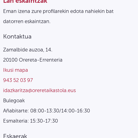
Lan eskaintzak
Eman izena zure profilarekin edota nahiekin bat
datorren eskaintzan.
Kontaktua
Zamalbide auzoa, 14.
20100 Orereta-Errenteria
Ikusi mapa
943 52 03 97
idazkaritza@oreretaikastola.eus
Bulegoak
Añabitarte: 08:00-13:30/14:00-16:30
Esmalteria: 15:30-17:30
Eskaerak