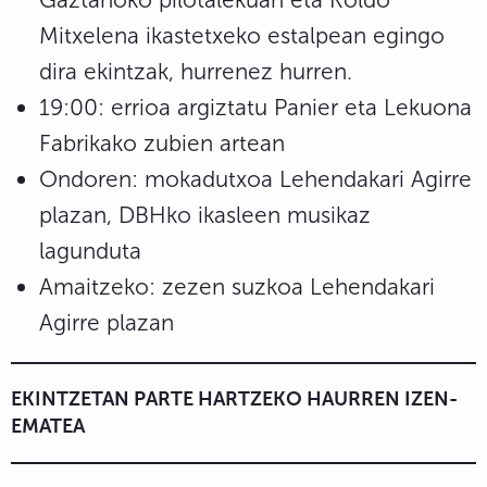
Mitxelena ikastetxeko estalpean egingo
dira ekintzak, hurrenez hurren.
19:00: errioa argiztatu Panier eta Lekuona
Fabrikako zubien artean
Ondoren: mokadutxoa Lehendakari Agirre
plazan, DBHko ikasleen musikaz
lagunduta
Amaitzeko: zezen suzkoa Lehendakari
Agirre plazan
EKINTZETAN PARTE HARTZEKO HAURREN IZEN-
EMATEA