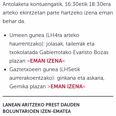
Antolaketa kontuengatik, 16:30etik 18:30era
arteko ekintzetan parte hartzeko izena eman
behar da.
Umeen gunea (LH4ra arteko
haurrentzako): jolasak, tailerrak eta
txokolatada Gabierrotako Evaristo Bozas
plazan
>
EMAN IZENA
<
Gaztetxoeen gunea (LH5etik
aurrerakoentzako): ginkana eta askaria,
Gernika plazan
>
EMAN IZENA
<
LANEAN ARITZEKO PREST DAUDEN
BOLUNTARIOEN IZEN-EMATEA