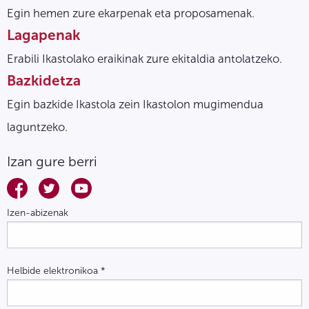
Egin hemen zure ekarpenak eta proposamenak.
Lagapenak
Erabili Ikastolako eraikinak zure ekitaldia antolatzeko.
Bazkidetza
Egin bazkide Ikastola zein Ikastolon mugimendua
laguntzeko.
Izan gure berri
Izen-abizenak
Helbide elektronikoa
*