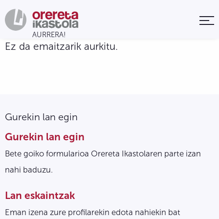
Ez da emaitzarik aurkitu.
Gurekin lan egin
Gurekin lan egin
Bete goiko formularioa Orereta Ikastolaren parte izan
nahi baduzu.
Lan eskaintzak
Eman izena zure profilarekin edota nahiekin bat