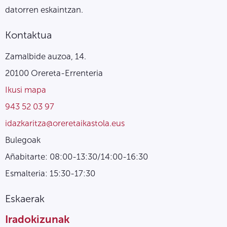
datorren eskaintzan.
Kontaktua
Zamalbide auzoa, 14.
20100 Orereta-Errenteria
Ikusi mapa
943 52 03 97
idazkaritza@oreretaikastola.eus
Bulegoak
Añabitarte: 08:00-13:30/14:00-16:30
Esmalteria: 15:30-17:30
Eskaerak
Iradokizunak