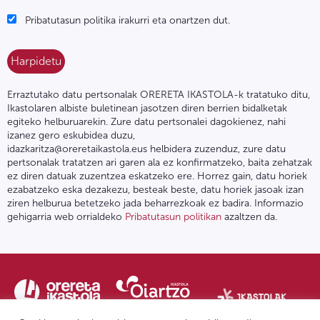
Pribatutasun politika irakurri eta onartzen dut.
Erraztutako datu pertsonalak ORERETA IKASTOLA-k tratatuko ditu,
Ikastolaren albiste buletinean jasotzen diren berrien bidalketak
egiteko helburuarekin. Zure datu pertsonalei dagokienez, nahi
izanez gero eskubidea duzu,
idazkaritza@oreretaikastola.eus helbidera zuzenduz, zure datu
pertsonalak tratatzen ari garen ala ez konfirmatzeko, baita zehatzak
ez diren datuak zuzentzea eskatzeko ere. Horrez gain, datu horiek
ezabatzeko eska dezakezu, besteak beste, datu horiek jasoak izan
ziren helburua betetzeko jada beharrezkoak ez badira. Informazio
gehigarria web orrialdeko
Pribatutasun politikan
azaltzen da.