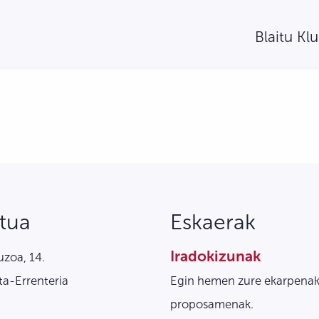
Blaitu Kl
tua
Eskaerak
Iradokizunak
zoa, 14.
a-Errenteria
Egin hemen zure ekarpenak
proposamenak.