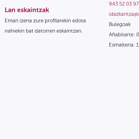
943 52 03 97
Lan eskaintzak
idazkaritza@
Eman izena zure profilarekin edota
Bulegoak
nahiekin bat datorren eskaintzan.
Añabitarte: 
Esmalteria: 