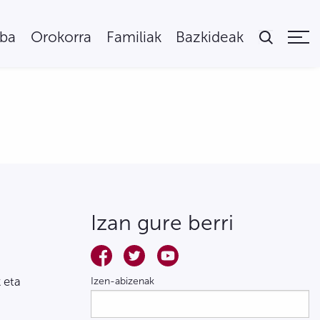
uba
Orokorra
Familiak
Bazkideak
Izan gure berri
 eta
Izen-abizenak