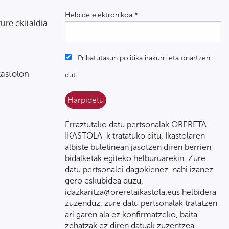
Helbide elektronikoa
*
zure ekitaldia
Pribatutasun politika irakurri eta onartzen
kastolon
dut.
Erraztutako datu pertsonalak ORERETA
IKASTOLA-k tratatuko ditu, Ikastolaren
albiste buletinean jasotzen diren berrien
bidalketak egiteko helburuarekin. Zure
datu pertsonalei dagokienez, nahi izanez
gero eskubidea duzu,
idazkaritza@oreretaikastola.eus helbidera
zuzenduz, zure datu pertsonalak tratatzen
ari garen ala ez konfirmatzeko, baita
zehatzak ez diren datuak zuzentzea