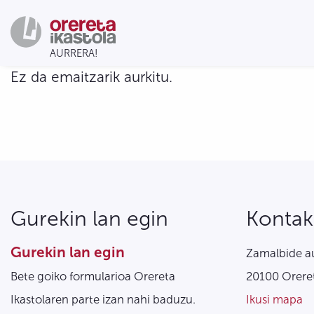
Ez da emaitzarik aurkitu.
Gurekin lan egin
Kontak
Gurekin lan egin
Zamalbide au
Bete goiko formularioa Orereta
20100 Oreret
Ikastolaren parte izan nahi baduzu.
Ikusi mapa