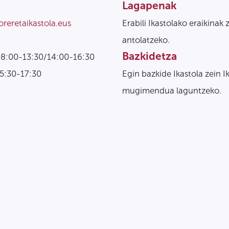
Lagapenak
oreretaikastola.eus
Erabili Ikastolako eraikinak 
antolatzeko.
Bazkidetza
08:00-13:30/14:00-16:30
15:30-17:30
Egin bazkide Ikastola zein I
mugimendua laguntzeko.