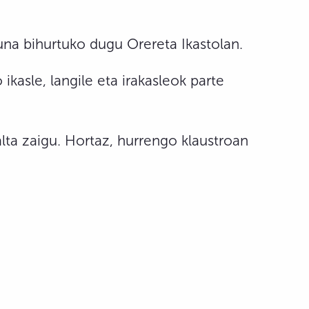
a bihurtuko dugu Orereta Ikastolan.
ikasle, langile eta irakasleok parte
alta zaigu. Hortaz, hurrengo klaustroan