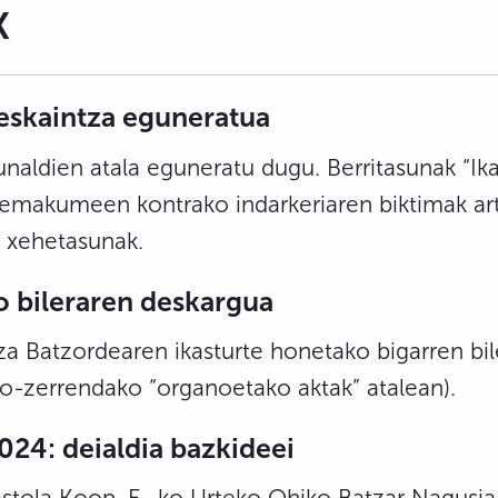
K
eskaintza eguneratua
unaldien atala eguneratu dugu. Berritasunak “
 (emakumeen kontrako indarkeriaren biktimak ar
e xehetasunak.
o
bileraren deskargua
a Batzordearen ikasturte honetako bigarren bil
o-zerrendako “organoetako aktak” atalean).
024: deialdia bazkideei
stola Koop. E.-ko Urteko Ohiko Batzar Nagusia 