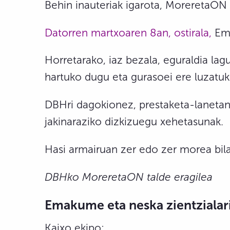
Behin inauteriak igarota, MoreretaON
Datorren martxoaren 8an, ostirala,
Ema
Horretarako, iaz bezala, eguraldia la
hartuko dugu eta gurasoei ere luzatu
DBHri dagokionez, prestaketa-lanetan a
jakinaraziko dizkizuegu xehetasunak.
Hasi armairuan zer edo zer morea bi
DBHko MoreretaON talde eragilea
Emakume eta neska zientzialar
Kaixo ekipo: