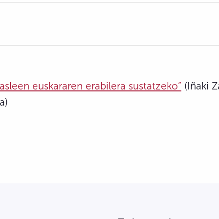
ikasleen euskararen erabilera sustatzeko”
(Iñaki Z
a)