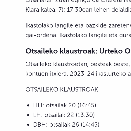
Klara kalea, 7); 17:30ean lehen deial
Ikastolako langile eta bazkide zarete
gai-ordena. Ikastolako langile eta gur
Otsaileko klaustroak: Urteko 
Otsaileko klaustroetan, besteak beste
kontuen itxiera, 2023-24 ikasturteko 
OTSAILEKO KLAUSTROAK
HH: otsailak 20 (16:45)
LH: otsailak 22 (13:30)
DBH: otsailak 26 (14:45)