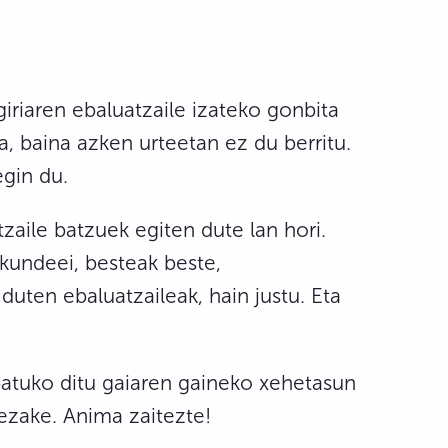
giriaren ebaluatzaile izateko gonbita
a, baina azken urteetan ez du berritu.
egin du.
zaile batzuek egiten dute lan hori.
akundeei, besteak beste,
uten ebaluatzaileak, hain justu. Eta
atuko ditu gaiaren gaineko xehetasun
ezake. Anima zaitezte!