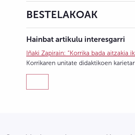
BESTELAKOAK
Hainbat artikulu interesgarri
Iñaki Zapirain: “Korrika bada aitzakia 
Korrikaren unitate didaktikoen karietar