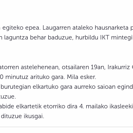
a egiteko epea. Laugarren ataleko hausnarketa
n laguntza behar baduzue, hurbildu IKT minteg
torren astelehenean, otsailaren 19an, Irakurriz
0 minutuz arituko gara. Mila esker.
burutegian elkartuko gara aurreko saioan eginda
tuzue.
ide elkartetik etorriko dira 4. mailako ikasleeki
dituzue ikusgai.