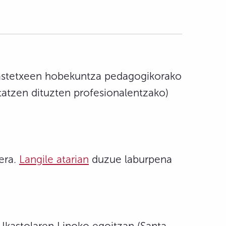
Ikastetxeen hobekuntza pedagogikorako
tatzen dituzten profesionalentzako)
era.
Langile atarian
duzue laburpena
Ikastolaren Linoko egoitzan (Santa