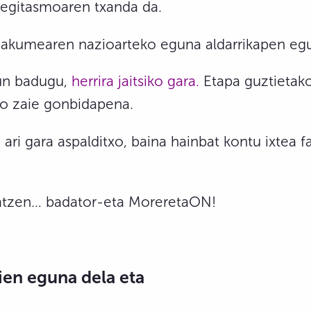
 egitasmoaren txanda da.
kumearen nazioarteko eguna aldarrikapen egun
gun badugu,
herrira jaitsiko gara.
Etapa guztietako 
ko zaie gonbidapena.
ri gara aspalditxo, baina hainbat kontu ixtea f
latzen… badator-eta MoreretaON!
ien eguna dela eta