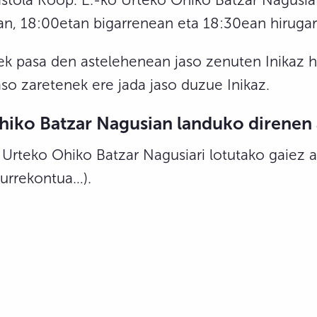
dian, 18:00etan bigarrenean eta 18:30ean hiruga
nek pasa den astelehenean jaso zenuten Inikaz h
aso zaretenek ere jada jaso duzue Inikaz.
Ohiko Batzar Nagusian landuko direnen
, Urteko Ohiko Batzar Nagusiari lotutako gaiez 
aurrekontua…).