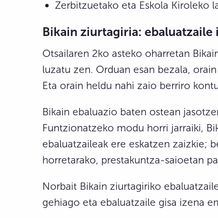
Zerbitzuetako eta Eskola Kiroleko l
Bikain ziurtagiria: ebaluatzail
Otsailaren 2ko asteko oharretan Bikain
luzatu zen. Orduan esan bezala, orain 
Eta orain heldu nahi zaio berriro kontu
Bikain ebaluazio baten ostean jasotze
Funtzionatzeko modu horri jarraiki, Bi
ebaluatzaileak ere eskatzen zaizkie; 
horretarako, prestakuntza-saioetan pa
Norbait Bikain ziurtagiriko ebaluatzai
gehiago eta ebaluatzaile gisa izena 