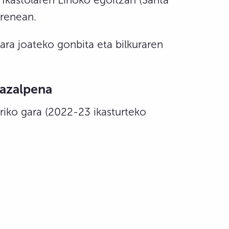
rrenean.
ara joateko gonbita eta bilkuraren
 azalpena
ariko gara (2022-23 ikasturteko