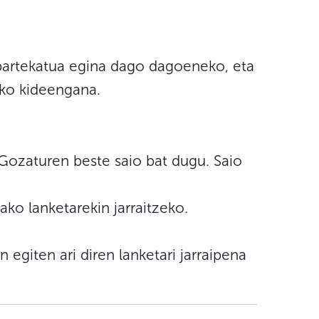
 partekatua egina dago dagoeneko, eta
iko kideengana.
 Gozaturen beste saio bat dugu. Saio
ko lanketarekin jarraitzeko.
n egiten ari diren lanketari jarraipena