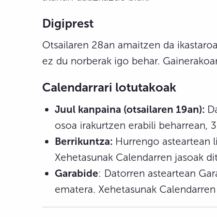
Digiprest
Otsailaren 28an amaitzen da ikastaro
ez du norberak igo behar. Gainerakoa
Calendarrari lotutakoak
J
uul kanpaina (otsailaren 19an):
Da
osoa irakurtzen erabili beharrean, 3
Berrikuntza:
Hurrengo asteartean li
Xehetasunak Calendarren jasoak di
Garabide
: Datorren asteartean Garab
ematera. Xehetasunak Calendarren 