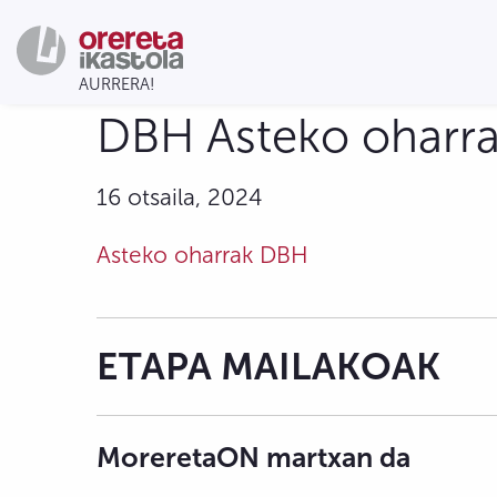
DBH Asteko oharrak
16 otsaila, 2024
Asteko oharrak DBH
ETAPA MAILAKOAK
MoreretaON martxan da