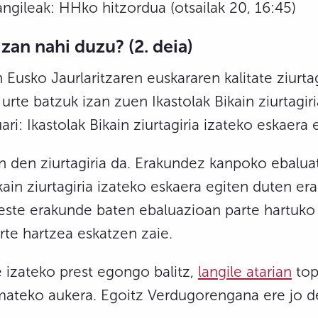
angileak: HHko hitzordua (otsailak 20, 16:45)
e izan nahi duzu?
(2. deia)
 Eusko Jaurlaritzaren euskararen kalitate ziurta
urte batzuk izan zuen Ikastolak Bikain ziurtagiri
ari: Ikastolak Bikain ziurtagiria izateko eskaera 
n den ziurtagiria da. Erakundez kanpoko ebaluat
kain ziurtagiria izateko eskaera egiten duten er
beste erakunde baten ebaluazioan parte hartuko d
rte hartzea eskatzen zaie.
le izateko prest egongo balitz,
langile atarian
top
emateko aukera. Egoitz Verdugorengana ere jo d