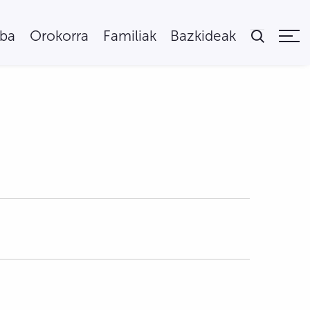
uba
Orokorra
Familiak
Bazkideak