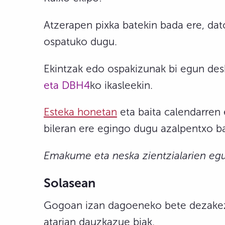
Atzerapen pixka batekin bada ere, dat
ospatuko dugu.
Ekintzak edo ospakizunak bi egun des
eta DBH4
ko ikasleekin.
Esteka honetan
eta baita calendarren 
bileran ere egingo dugu azalpentxo ba
Emakume eta neska zientzialarien eg
Solasean
Gogoan izan dagoeneko bete dezakezu
atarian dauzkazue biak.