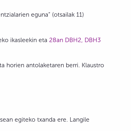
zialarien eguna” (otsailak 11)
eko ikasleekin eta
28an DBH2, DBH3
a horien antolaketaren berri. Klaustro
ean egiteko txanda ere. Langile