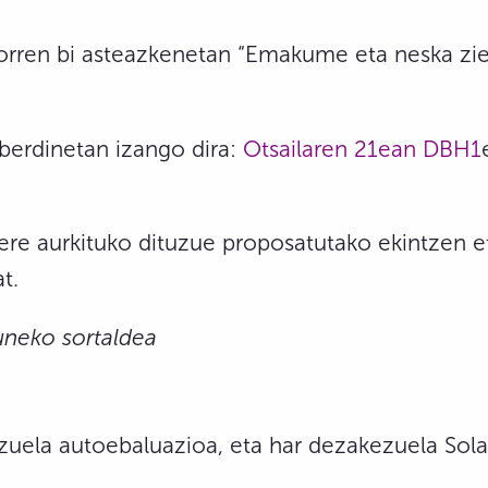
orren bi asteazkenetan “Emakume eta neska zient
berdinetan izango dira:
Otsailaren 21ean DBH1
ere aurkituko dituzue proposatutako ekintzen et
t.
uneko sortaldea
ela autoebaluazioa, eta har dezakezuela Solas