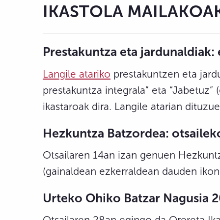
IKASTOLA MAILAKOA
Prestakuntza eta jardunaldiak:
Langile atariko
prestakuntzen eta jard
prestakuntza integrala” eta “Jabetuz”
ikastaroak dira. Langile atarian dituzu
Hezkuntza
Batzordea: otsailek
Otsailaren 14an izan genuen Hezkuntz
(gainaldean ezkerraldean dauden ikon
Urteko Ohiko Batzar Nagusia 2
Otsailaren 28an egingo da Orereta Ika