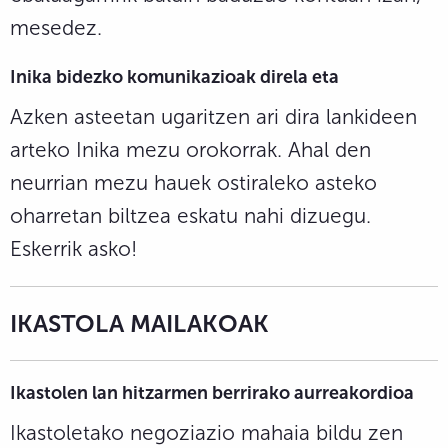
mesedez.
Inika bidezko komunikazioak direla eta
Azken asteetan ugaritzen ari dira lankideen
arteko Inika mezu orokorrak. Ahal den
neurrian mezu hauek ostiraleko asteko
oharretan biltzea eskatu nahi dizuegu.
Eskerrik asko!
IKASTOLA MAILAKOAK
Ikastolen lan hitzarmen berrirako aurreakordioa
Ikastoletako negoziazio mahaia bildu zen