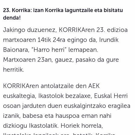
23. Korrika: izan Korrika laguntzaile eta bisitatu
denda!
Jakingo duzuenez, KORRIKAren 23. edizioa
martxoaren 14tik 24ra egingo da, Irundik
Baionara, “Harro herri” lemapean.
Martxoaren 23an, gauez, pasako da gure
herritik.
KORRIKAren antolatzaile den AEK
euskaltegia, Ikastolok bezalaxe, Euskal Herri
osoan jarduten duen euskalgintzako eragilea
izanik, babesa eta hauspoa eman nahi
dizkiogu Ikastolatik. Horiek horrela,