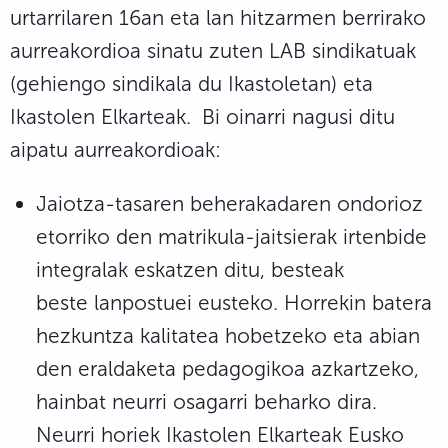
urtarrilaren 16an eta lan hitzarmen berrirako
aurreakordioa sinatu zuten LAB sindikatuak
(gehiengo sindikala du Ikastoletan) eta
Ikastolen Elkarteak.
Bi oinarri nagusi ditu
aipatu aurreakordioak:
Jaiotza-tasaren beherakadaren ondorioz
etorriko den matrikula-jaitsierak irtenbide
integralak eskatzen ditu, besteak
beste lanpostuei eusteko. Horrekin batera
hezkuntza kalitatea hobetzeko eta abian
den eraldaketa pedagogikoa azkartzeko,
hainbat neurri osagarri beharko dira.
Neurri horiek Ikastolen Elkarteak Eusko