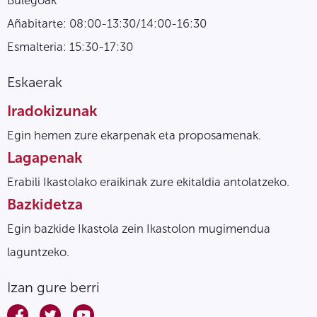
Añabitarte: 08:00-13:30/14:00-16:30
Esmalteria: 15:30-17:30
Eskaerak
Iradokizunak
Egin hemen zure ekarpenak eta proposamenak.
Lagapenak
Erabili Ikastolako eraikinak zure ekitaldia antolatzeko.
Bazkidetza
Egin bazkide Ikastola zein Ikastolon mugimendua
laguntzeko.
Izan gure berri