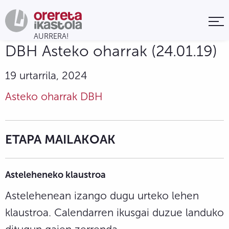
DBH Asteko oharrak (24.01.19)
19 urtarrila, 2024
Asteko oharrak DBH
ETAPA MAILAKOAK
Asteleheneko klaustroa
Astelehenean izango dugu urteko lehen
klaustroa. Calendarren ikusgai duzue landuko