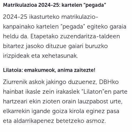
Matrikulazioa 2024-25: kartelen “pegada”
2024-25 ikasturteko matrikulazio-
kanpainako kartelen “pegada” egiteko garaia
heldu da. Etapetako zuzendaritza-taldeen
bitartez jasoko dituzue gaiari buruzko
irizpideak eta xehetasunak.
Lilatoia: emakumeok, anima zaitezte!
Ziurrenik askok jakingo duzuenez, DBHko
hainbat ikasle zein irakaslek “Lilaton”en parte
hartzeari ekin zioten orain lauzpabost urte,
elkarrekin igande goiza kirola eginez pasa
eta aldarrikapenez betetzeko asmoz.