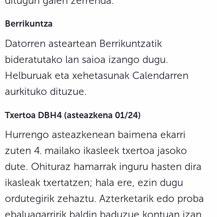
ditugun gaien zerrenda.
Berrikuntza
Datorren asteartean Berrikuntzatik
bideratutako lan saioa izango dugu.
Helburuak eta xehetasunak Calendarren
aurkituko dituzue.
Txertoa DBH4 (asteazkena 01/24)
Hurrengo asteazkenean baimena ekarri
zuten 4. mailako ikasleek txertoa jasoko
dute. Ohituraz hamarrak inguru hasten dira
ikasleak txertatzen; hala ere, ezin dugu
ordutegirik zehaztu. Azterketarik edo proba
ebaluagarririk baldin baduzue kontuan izan,