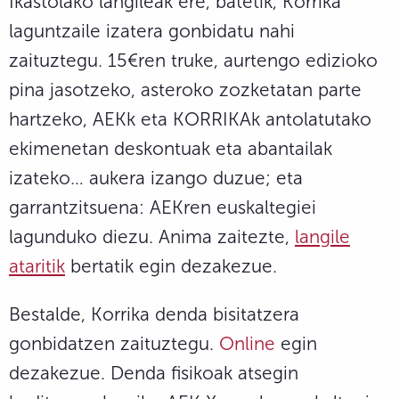
Ikastolako langileak ere, batetik, Korrika
laguntzaile izatera gonbidatu nahi
zaituztegu. 15€ren truke, aurtengo edizioko
pina jasotzeko, asteroko zozketatan parte
hartzeko, AEKk eta KORRIKAk antolatutako
ekimenetan deskontuak eta abantailak
izateko… aukera izango duzue; eta
garrantzitsuena: AEKren euskaltegiei
lagunduko diezu. Anima zaitezte,
langile
ataritik
bertatik egin dezakezue.
Bestalde, Korrika denda bisitatzera
gonbidatzen zaituztegu.
Online
egin
dezakezue. Denda fisikoak atsegin