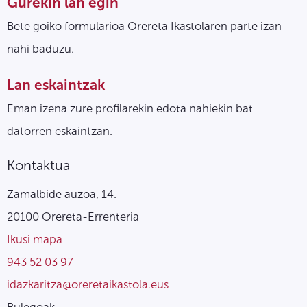
Gurekin lan egin
Bete goiko formularioa Orereta Ikastolaren parte izan
nahi baduzu.
Lan eskaintzak
Eman izena zure profilarekin edota nahiekin bat
datorren eskaintzan.
Kontaktua
Zamalbide auzoa, 14.
20100 Orereta-Errenteria
Ikusi mapa
943 52 03 97
idazkaritza@oreretaikastola.eus
Bulegoak