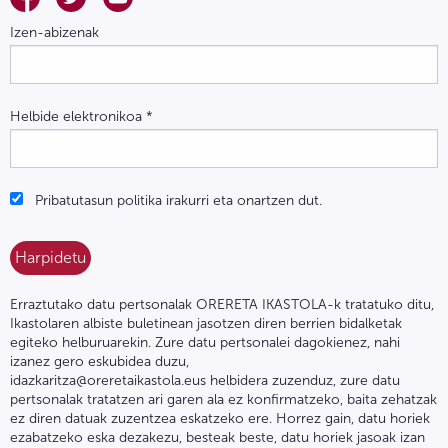
Izen-abizenak
Helbide elektronikoa
*
Pribatutasun politika irakurri eta onartzen dut.
Erraztutako datu pertsonalak ORERETA IKASTOLA-k tratatuko ditu,
Ikastolaren albiste buletinean jasotzen diren berrien bidalketak
egiteko helburuarekin. Zure datu pertsonalei dagokienez, nahi
izanez gero eskubidea duzu,
idazkaritza@oreretaikastola.eus helbidera zuzenduz, zure datu
pertsonalak tratatzen ari garen ala ez konfirmatzeko, baita zehatzak
ez diren datuak zuzentzea eskatzeko ere. Horrez gain, datu horiek
ezabatzeko eska dezakezu, besteak beste, datu horiek jasoak izan