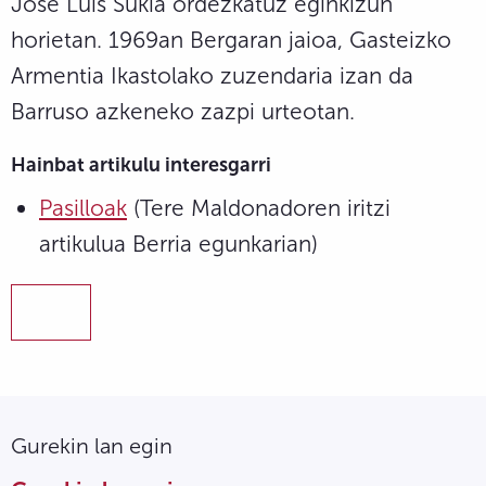
Jose Luis Sukia ordezkatuz eginkizun
horietan. 1969an Bergaran jaioa, Gasteizko
Armentia Ikastolako zuzendaria izan da
Barruso azkeneko zazpi urteotan.
Hainbat artikulu interesgarri
Pasilloak
(Tere Maldonadoren iritzi
artikulua Berria egunkarian)
Gurekin lan egin