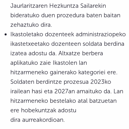
Jaurlaritzaren Hezkuntza Sailarekin
bideratuko duen prozedura baten baitan
zehaztuko dira.
Ikastoletako dozenteek administraziopeko
ikastetxeetako dozenteen soldata berdina
izatea adostu da. Altxatze berbera
aplikatuko zaie Ikastolen lan
hitzarmeneko gainerako kategoriei ere.
Soldaten berdintze prozesua 2023ko
irailean hasi eta 2027an amaituko da. Lan
hitzarmeneko bestelako atal batzuetan
ere hobekuntzak adostu
dira aurreakordioan.