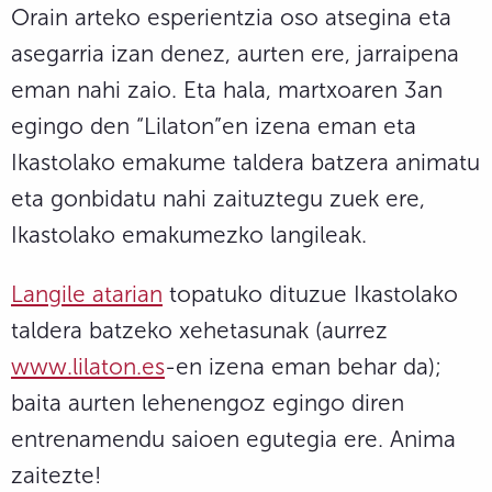
Orain arteko esperientzia oso atsegina eta
asegarria izan denez, aurten ere, jarraipena
eman nahi zaio. Eta hala, martxoaren 3an
egingo den “Lilaton”en izena eman eta
Ikastolako emakume taldera batzera animatu
eta gonbidatu nahi zaituztegu zuek ere,
Ikastolako emakumezko langileak.
Langile atarian
topatuko dituzue Ikastolako
taldera batzeko xehetasunak (aurrez
www.lilaton.es
-en izena eman behar da);
baita aurten lehenengoz egingo diren
entrenamendu saioen egutegia ere. Anima
zaitezte!