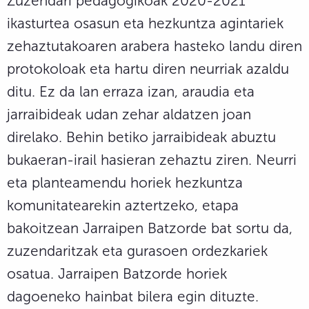
Zuzendari pedagogikoak 2020-2021
ikasturtea osasun eta hezkuntza agintariek
zehaztutakoaren arabera hasteko landu diren
protokoloak eta hartu diren neurriak azaldu
ditu. Ez da lan erraza izan, araudia eta
jarraibideak udan zehar aldatzen joan
direlako. Behin betiko jarraibideak abuztu
bukaeran-irail hasieran zehaztu ziren. Neurri
eta planteamendu horiek hezkuntza
komunitatearekin aztertzeko, etapa
bakoitzean Jarraipen Batzorde bat sortu da,
zuzendaritzak eta gurasoen ordezkariek
osatua. Jarraipen Batzorde horiek
dagoeneko hainbat bilera egin dituzte.