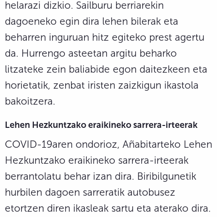
helarazi dizkio. Sailburu berriarekin
dagoeneko egin dira lehen bilerak eta
beharren inguruan hitz egiteko prest agertu
da. Hurrengo asteetan argitu beharko
litzateke zein baliabide egon daitezkeen eta
horietatik, zenbat iristen zaizkigun ikastola
bakoitzera.
Lehen Hezkuntzako eraikineko sarrera-irteerak
COVID-19aren ondorioz, Añabitarteko Lehen
Hezkuntzako eraikineko sarrera-irteerak
berrantolatu behar izan dira. Biribilgunetik
hurbilen dagoen sarreratik autobusez
etortzen diren ikasleak sartu eta aterako dira.