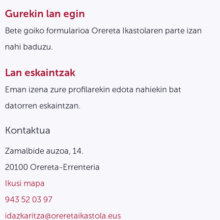
Gurekin lan egin
Bete goiko formularioa Orereta Ikastolaren parte izan
nahi baduzu.
Lan eskaintzak
Eman izena zure profilarekin edota nahiekin bat
datorren eskaintzan.
Kontaktua
Zamalbide auzoa, 14.
20100 Orereta-Errenteria
Ikusi mapa
943 52 03 97
idazkaritza@oreretaikastola.eus