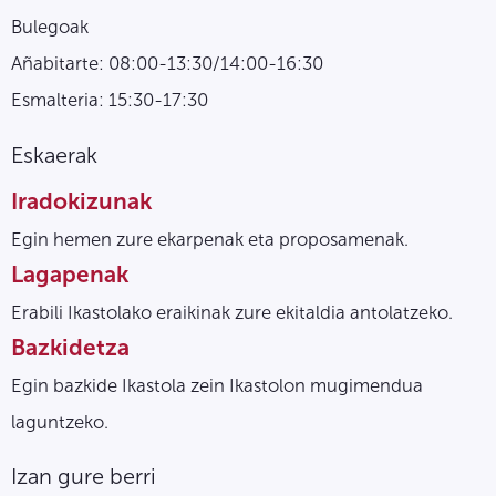
Bulegoak
Añabitarte: 08:00-13:30/14:00-16:30
Esmalteria: 15:30-17:30
Eskaerak
Iradokizunak
Egin hemen zure ekarpenak eta proposamenak.
Lagapenak
Erabili Ikastolako eraikinak zure ekitaldia antolatzeko.
Bazkidetza
Egin bazkide Ikastola zein Ikastolon mugimendua
laguntzeko.
Izan gure berri