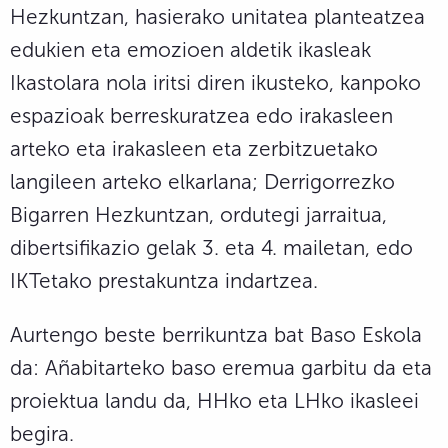
Hezkuntzan, hasierako unitatea planteatzea
edukien eta emozioen aldetik ikasleak
Ikastolara nola iritsi diren ikusteko, kanpoko
espazioak berreskuratzea edo irakasleen
arteko eta irakasleen eta zerbitzuetako
langileen arteko elkarlana; Derrigorrezko
Bigarren Hezkuntzan, ordutegi jarraitua,
dibertsifikazio gelak 3. eta 4. mailetan, edo
IKTetako prestakuntza indartzea.
Aurtengo beste berrikuntza bat Baso Eskola
da: Añabitarteko baso eremua garbitu da eta
proiektua landu da, HHko eta LHko ikasleei
begira.