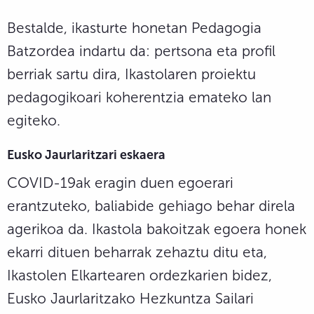
Bestalde, ikasturte honetan Pedagogia
Batzordea indartu da: pertsona eta profil
berriak sartu dira, Ikastolaren proiektu
pedagogikoari koherentzia emateko lan
egiteko.
Eusko Jaurlaritzari eskaera
COVID-19ak eragin duen egoerari
erantzuteko, baliabide gehiago behar direla
agerikoa da. Ikastola bakoitzak egoera honek
ekarri dituen beharrak zehaztu ditu eta,
Ikastolen Elkartearen ordezkarien bidez,
Eusko Jaurlaritzako Hezkuntza Sailari