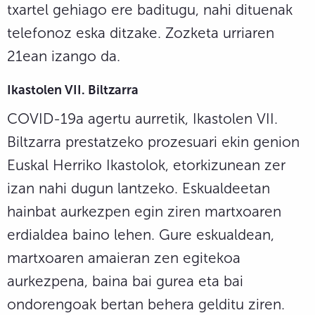
txartel gehiago ere baditugu, nahi dituenak
telefonoz eska ditzake. Zozketa urriaren
21ean izango da.
Ikastolen VII. Biltzarra
COVID-19a agertu aurretik, Ikastolen VII.
Biltzarra prestatzeko prozesuari ekin genion
Euskal Herriko Ikastolok, etorkizunean zer
izan nahi dugun lantzeko. Eskualdeetan
hainbat aurkezpen egin ziren martxoaren
erdialdea baino lehen. Gure eskualdean,
martxoaren amaieran zen egitekoa
aurkezpena, baina bai gurea eta bai
ondorengoak bertan behera gelditu ziren.