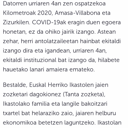
Datorren urriaren 4an zen ospatzekoa
Kilometroak 2020, Amasa-Villabona eta
Zizurkilen. COVID-19ak eragin duen egoera
honetan, ez da ohiko jairik izango. Astean
zehar, herri antolatzaileetan hainbat ekitaldi
izango dira eta igandean, urriaren 4an,
ekitaldi instituzional bat izango da, hilabete
hauetako lanari amaiera emateko.
Bestalde, Euskal Herriko Ikastolen jaien
zozketari dagokionez (Tanta zozketa),
Ikastolako familia eta langile bakoitzari
txartel bat helaraziko zaio, jaiaren helburu
ekonomikoa betetzen laguntzeko. Ikastolan