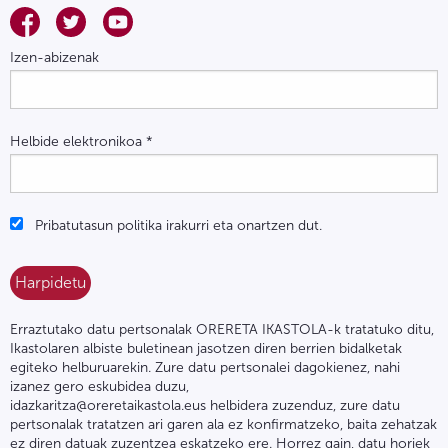
Izen-abizenak
Helbide elektronikoa
*
Pribatutasun politika irakurri eta onartzen dut.
Erraztutako datu pertsonalak ORERETA IKASTOLA-k tratatuko ditu,
Ikastolaren albiste buletinean jasotzen diren berrien bidalketak
egiteko helburuarekin. Zure datu pertsonalei dagokienez, nahi
izanez gero eskubidea duzu,
idazkaritza@oreretaikastola.eus helbidera zuzenduz, zure datu
pertsonalak tratatzen ari garen ala ez konfirmatzeko, baita zehatzak
ez diren datuak zuzentzea eskatzeko ere. Horrez gain, datu horiek