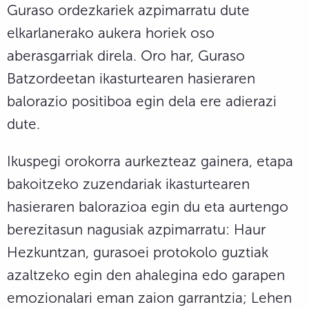
Guraso ordezkariek azpimarratu dute
elkarlanerako aukera horiek oso
aberasgarriak direla. Oro har, Guraso
Batzordeetan ikasturtearen hasieraren
balorazio positiboa egin dela ere adierazi
dute.
Ikuspegi orokorra aurkezteaz gainera, etapa
bakoitzeko zuzendariak ikasturtearen
hasieraren balorazioa egin du eta aurtengo
berezitasun nagusiak azpimarratu: Haur
Hezkuntzan, gurasoei protokolo guztiak
azaltzeko egin den ahalegina edo garapen
emozionalari eman zaion garrantzia; Lehen