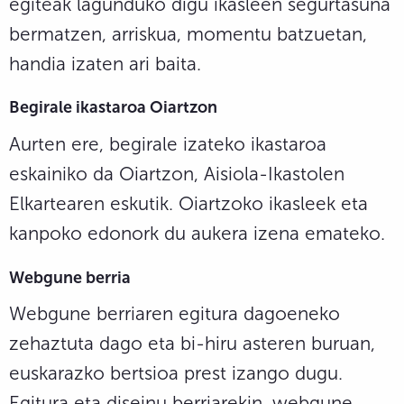
egiteak lagunduko digu ikasleen segurtasuna
bermatzen, arriskua, momentu batzuetan,
handia izaten ari baita.
Begirale ikastaroa Oiartzon
Aurten ere, begirale izateko ikastaroa
eskainiko da Oiartzon, Aisiola-Ikastolen
Elkartearen eskutik. Oiartzoko ikasleek eta
kanpoko edonork du aukera izena emateko.
Webgune berria
Webgune berriaren egitura dagoeneko
zehaztuta dago eta bi-hiru asteren buruan,
euskarazko bertsioa prest izango dugu.
Egitura eta diseinu berriarekin, webgune