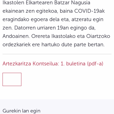
Ikastolen Elkartearen Batzar Nagusia
ekainean zen egitekoa, baina COVID-19ak
eragindako egoera dela eta, atzeratu egin
zen. Datorren urriaren 19an egingo da,
Andoainen. Orereta Ikastolako eta Oiartzoko
ordezkariek ere hartuko dute parte bertan.
Artezkaritza Kontseilua: 1. buletina (pdf-a)
Gurekin lan egin