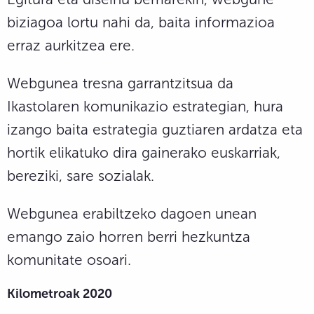
biziagoa lortu nahi da, baita informazioa
erraz aurkitzea ere.
Webgunea tresna garrantzitsua da
Ikastolaren komunikazio estrategian, hura
izango baita estrategia guztiaren ardatza eta
hortik elikatuko dira gainerako euskarriak,
bereziki, sare sozialak.
Webgunea erabiltzeko dagoen unean
emango zaio horren berri hezkuntza
komunitate osoari.
Kilometroak 2020