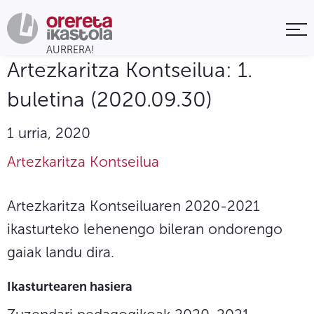
Artezkaritza Kontseilua: 1.
buletina (2020.09.30)
1 urria, 2020
Artezkaritza Kontseilua
Artezkaritza Kontseiluaren 2020-2021
ikasturteko lehenengo bileran ondorengo
gaiak landu dira.
Ikasturtearen hasiera