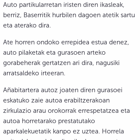
Auto partikularretan iristen diren ikasleak,
berriz, Baserritik hurbilen dagoen atetik sartu
eta aterako dira.
Ate horren ondoko errepidea estua denez,
auto pilaketak eta gurasoen arteko
gorabeherak gertatzen ari dira, nagusiki
arratsaldeko irteeran.
Añabitartera autoz joaten diren gurasoei
eskatuko zaie autoa erabiltzerakoan
zirkulazio arau orokorrak errespetatzea eta
autoa horretarako prestatutako
aparkalekuetatik kanpo ez uztea. Horrela