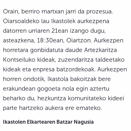
Orain, berriro martxan jarri da prozesua.
Oiarsoaldeko lau Ikastolek aurkezpena
datorren urriaren 21ean izango dugu,
asteazkena, 18:30ean, Oiartzon. Aurkezpen
horretara gonbidatuta daude Artezkaritza
Kontseiluko kideak, zuzendaritza taldeetako
kideak eta enpresa batzordekoak. Aurkezpen
horren ondotik, Ikastola bakoitzak bere
erakundean gogoeta nola egin aztertu
beharko du, hezkuntza komunitateko kideei
parte hartzeko aukera ere emateko.
Ikastolen Elkartearen Batzar Nagusia