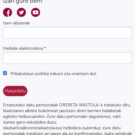
Izan gure berri
Izen-abizenak
Helbide elektronikoa
*
Pribatutasun politika irakurri eta onartzen dut.
Erraztutako datu pertsonalak ORERETA IKASTOLA-k tratatuko ditu,
Ikastolaren albiste buletinean jasotzen diren berrien bidalketak
egiteko helburuarekin. Zure datu pertsonalei dagokienez, nahi
izanez gero eskubidea duzu,
idazkaritza@oreretaikastola.eus helbidera zuzenduz, zure datu
pertsonalak tratatzen ari garen ala ez konfirmatzeko, baita zehatzak