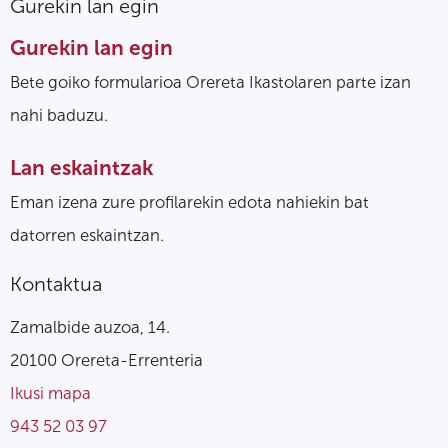
Gurekin lan egin
Gurekin lan egin
Bete goiko formularioa Orereta Ikastolaren parte izan
nahi baduzu.
Lan eskaintzak
Eman izena zure profilarekin edota nahiekin bat
datorren eskaintzan.
Kontaktua
Zamalbide auzoa, 14.
20100 Orereta-Errenteria
Ikusi mapa
943 52 03 97