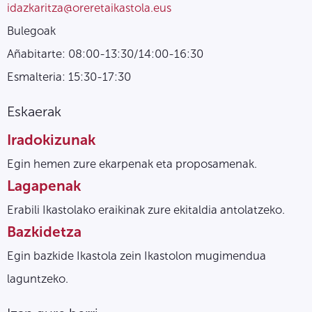
idazkaritza@oreretaikastola.eus
Bulegoak
Añabitarte: 08:00-13:30/14:00-16:30
Esmalteria: 15:30-17:30
Eskaerak
Iradokizunak
Egin hemen zure ekarpenak eta proposamenak.
Lagapenak
Erabili Ikastolako eraikinak zure ekitaldia antolatzeko.
Bazkidetza
Egin bazkide Ikastola zein Ikastolon mugimendua
laguntzeko.