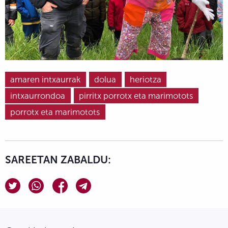
amaren intxaurrak
dolua
heriotza
intxaurrondoa
pirritx porrotx eta marimotots
porrotx eta marimotots
SAREETAN ZABALDU: