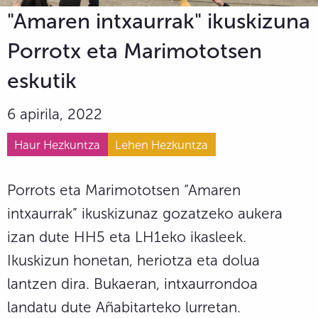
"Amaren intxaurrak" ikuskizuna
Porrotx eta Marimototsen
eskutik
6 apirila, 2022
Haur Hezkuntza
Lehen Hezkuntza
Porrots eta Marimototsen “Amaren
intxaurrak” ikuskizunaz gozatzeko aukera
izan dute HH5 eta LH1eko ikasleek.
Ikuskizun honetan, heriotza eta dolua
lantzen dira. Bukaeran, intxaurrondoa
landatu dute Añabitarteko lurretan.