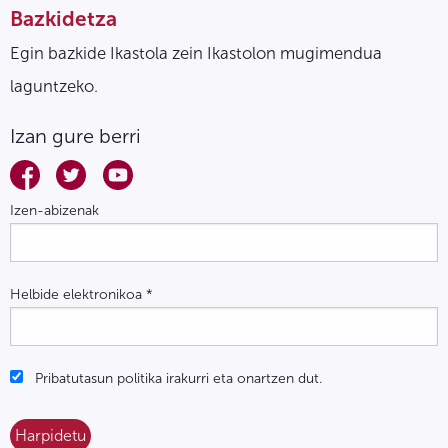
Bazkidetza
Egin bazkide Ikastola zein Ikastolon mugimendua
laguntzeko.
Izan gure berri
Izen-abizenak
Helbide elektronikoa
*
Pribatutasun politika irakurri eta onartzen dut.