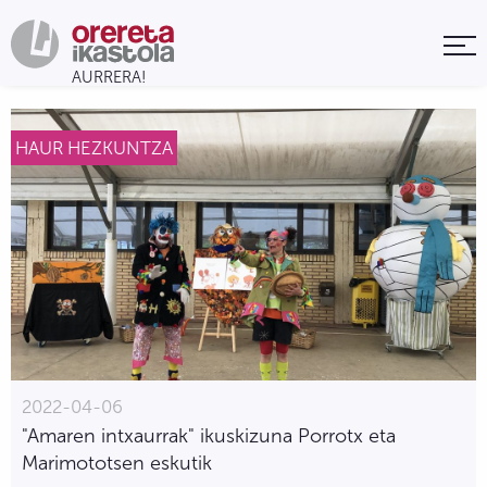
HAUR HEZKUNTZA
2022-04-06
"Amaren intxaurrak" ikuskizuna Porrotx eta
Marimototsen eskutik