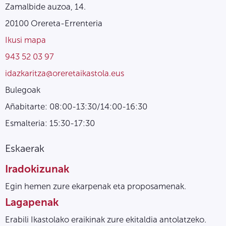
Zamalbide auzoa, 14.
20100 Orereta-Errenteria
Ikusi mapa
943 52 03 97
idazkaritza@oreretaikastola.eus
Bulegoak
Añabitarte: 08:00-13:30/14:00-16:30
Esmalteria: 15:30-17:30
Eskaerak
Iradokizunak
Egin hemen zure ekarpenak eta proposamenak.
Lagapenak
Erabili Ikastolako eraikinak zure ekitaldia antolatzeko.