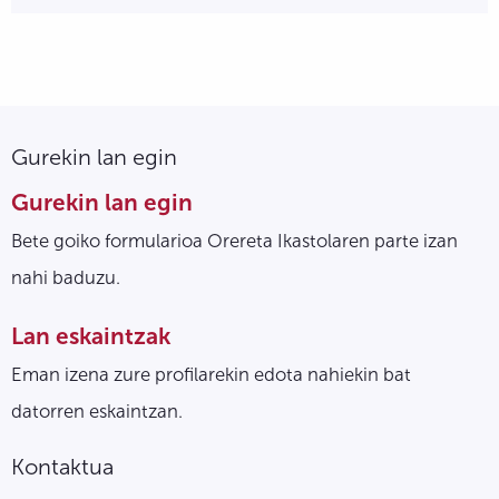
Gurekin lan egin
Gurekin lan egin
Bete goiko formularioa Orereta Ikastolaren parte izan
nahi baduzu.
Lan eskaintzak
Eman izena zure profilarekin edota nahiekin bat
datorren eskaintzan.
Kontaktua