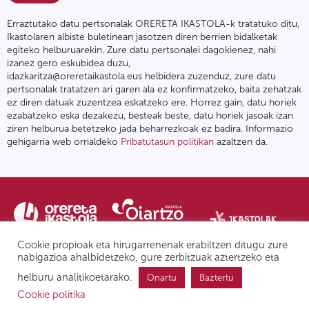
Erraztutako datu pertsonalak ORERETA IKASTOLA-k tratatuko ditu,
Ikastolaren albiste buletinean jasotzen diren berrien bidalketak
egiteko helburuarekin. Zure datu pertsonalei dagokienez, nahi
izanez gero eskubidea duzu,
idazkaritza@oreretaikastola.eus helbidera zuzenduz, zure datu
pertsonalak tratatzen ari garen ala ez konfirmatzeko, baita zehatzak
ez diren datuak zuzentzea eskatzeko ere. Horrez gain, datu horiek
ezabatzeko eska dezakezu, besteak beste, datu horiek jasoak izan
ziren helburua betetzeko jada beharrezkoak ez badira. Informazio
gehigarria web orrialdeko
Pribatutasun politikan
azaltzen da.
Cookie propioak eta hirugarrenenak erabiltzen ditugu zure
nabigazioa ahalbidetzeko, gure zerbitzuak aztertzeko eta
helburu analitikoetarako.
Onartu
Baztertu
Pribatutasun politika | Lege oharra
Postontzi etikoa
IPD
Cookie politika