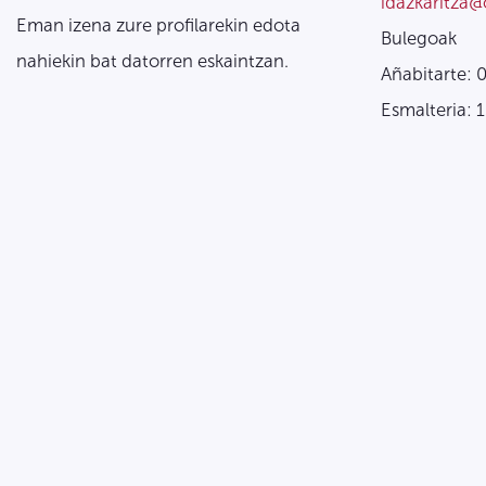
idazkaritza@
Eman izena zure profilarekin edota
Bulegoak
nahiekin bat datorren eskaintzan.
Añabitarte: 
Esmalteria: 