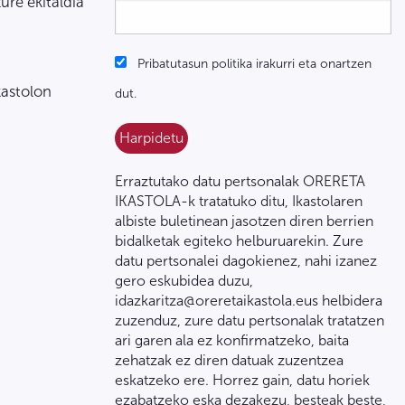
zure ekitaldia
Pribatutasun politika irakurri eta onartzen
kastolon
dut.
Erraztutako datu pertsonalak ORERETA
IKASTOLA-k tratatuko ditu, Ikastolaren
albiste buletinean jasotzen diren berrien
bidalketak egiteko helburuarekin. Zure
datu pertsonalei dagokienez, nahi izanez
gero eskubidea duzu,
idazkaritza@oreretaikastola.eus helbidera
zuzenduz, zure datu pertsonalak tratatzen
ari garen ala ez konfirmatzeko, baita
zehatzak ez diren datuak zuzentzea
eskatzeko ere. Horrez gain, datu horiek
ezabatzeko eska dezakezu, besteak beste,