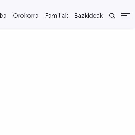
uba
Orokorra
Familiak
Bazkideak