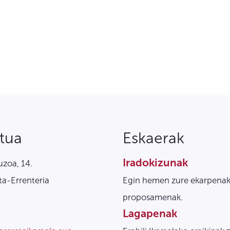
tua
Eskaerak
Iradokizunak
zoa, 14.
a-Errenteria
Egin hemen zure ekarpenak
proposamenak.
Lagapenak