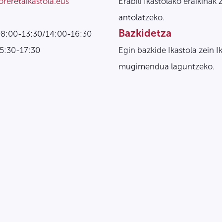
oreretaikastola.eus
Erabili Ikastolako eraikinak 
antolatzeko.
Bazkidetza
08:00-13:30/14:00-16:30
15:30-17:30
Egin bazkide Ikastola zein I
mugimendua laguntzeko.