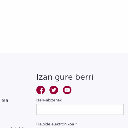
Izan gure berri
 eta
Izen-abizenak
Helbide elektronikoa
*