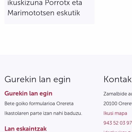
ikuskizuna Porrotx eta
Marimototsen eskutik
Gurekin lan egin
Kontak
Gurekin lan egin
Zamalbide au
Bete goiko formularioa Orereta
20100 Oreret
Ikastolaren parte izan nahi baduzu.
Ikusi mapa
943 52 03 97
Lan eskaintzak