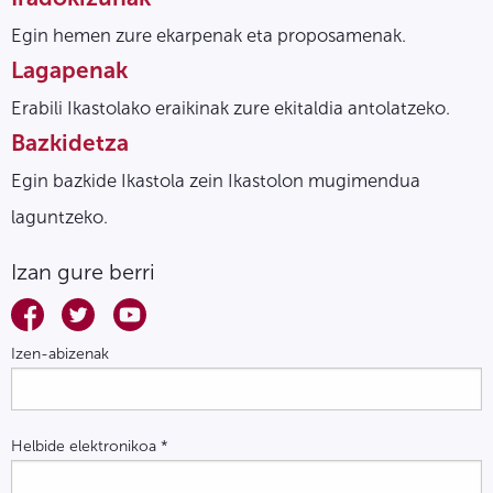
Egin hemen zure ekarpenak eta proposamenak.
Lagapenak
Erabili Ikastolako eraikinak zure ekitaldia antolatzeko.
Bazkidetza
Egin bazkide Ikastola zein Ikastolon mugimendua
laguntzeko.
Izan gure berri
Izen-abizenak
Helbide elektronikoa
*