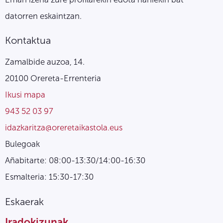
datorren eskaintzan.
Kontaktua
Zamalbide auzoa, 14.
20100 Orereta-Errenteria
Ikusi mapa
943 52 03 97
idazkaritza@oreretaikastola.eus
Bulegoak
Añabitarte: 08:00-13:30/14:00-16:30
Esmalteria: 15:30-17:30
Eskaerak
Iradokizunak