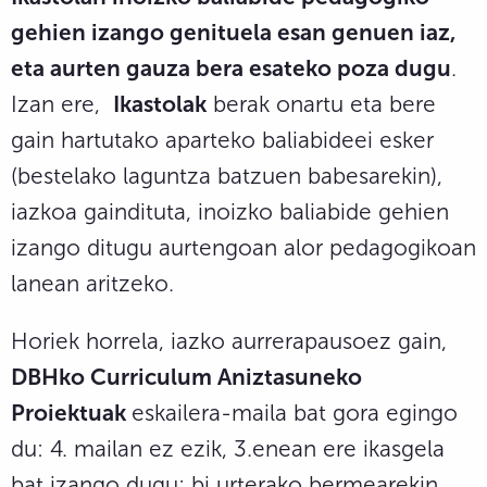
gehien izango genituela esan genuen iaz,
eta aurten gauza bera esateko poza dugu
.
Izan ere,
Ikastolak
berak onartu eta bere
gain hartutako aparteko baliabideei esker
(bestelako laguntza batzuen babesarekin),
iazkoa gaindituta, inoizko baliabide gehien
izango ditugu aurtengoan alor pedagogikoan
lanean aritzeko.
Horiek horrela, iazko aurrerapausoez gain,
DBHko Curriculum Aniztasuneko
Proiektuak
eskailera-maila bat gora egingo
du: 4. mailan ez ezik, 3.enean ere ikasgela
bat izango dugu; bi urterako bermearekin,