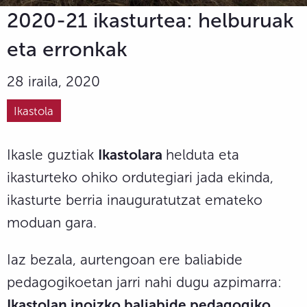
2020-21 ikasturtea: helburuak
eta erronkak
28 iraila, 2020
Ikastola
Ikasle guztiak
Ikastolara
helduta eta
ikasturteko ohiko ordutegiari jada ekinda,
ikasturte berria inauguratutzat emateko
moduan gara.
Iaz bezala, aurtengoan ere baliabide
pedagogikoetan jarri nahi dugu azpimarra:
Ikastolan inoizko baliabide pedagogiko