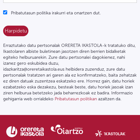
Pribatutasun politika irakurri eta onartzen dut.
Erraztutako datu pertsonalak ORERETA IKASTOLA-k tratatuko ditu,
Ikastolaren albiste buletinean jasotzen diren berrien bidalketak
egiteko helburuarekin. Zure datu pertsonalei dagokienez, nahi
izanez gero eskubidea duzu,
idazkaritza@oreretaikastola.eus helbidera zuzenduz, zure datu
pertsonalak tratatzen ari garen ala ez konfirmatzeko, baita zehatzak
ez diren datuak zuzentzea eskatzeko ere. Horrez gain, datu horiek
ezabatzeko eska dezakezu, besteak beste, datu horiek jasoak izan
ziren helburua betetzeko jada beharrezkoak ez badira. Informazio
gehigarria web orrialdeko
Pribatutasun politikan
azaltzen da.