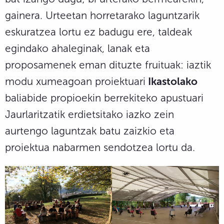
gainera. Urteetan horretarako laguntzarik
eskuratzea lortu ez badugu ere, taldeak
egindako ahaleginak, lanak eta
proposamenek eman dituzte fruituak: iaztik
modu xumeagoan proiektuari
Ikastolako
baliabide propioekin berrekiteko apustuari
Jaurlaritzatik erdietsitako iazko zein
aurtengo laguntzak batu zaizkio eta
proiektua nabarmen sendotzea lortu da.