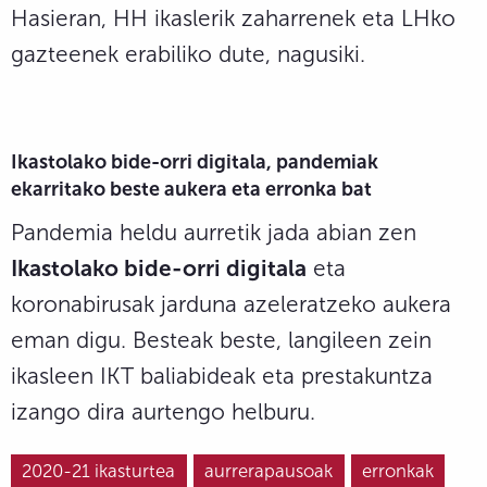
Hasieran, HH ikaslerik zaharrenek eta LHko
gazteenek erabiliko dute, nagusiki.
Ikastolako bide-orri digitala, pandemiak
ekarritako beste aukera eta erronka bat
Pandemia heldu aurretik jada abian zen
Ikastolako bide-orri digitala
eta
koronabirusak jarduna azeleratzeko aukera
eman digu. Besteak beste, langileen zein
ikasleen IKT baliabideak eta prestakuntza
izango dira aurtengo helburu.
2020-21 ikasturtea
aurrerapausoak
erronkak