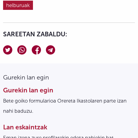
helburuak
SAREETAN ZABALDU:
Gurekin lan egin
Gurekin lan egin
Bete goiko formularioa Orereta Ikastolaren parte izan
nahi baduzu.
Lan eskaintzak
Eman izena zure profilarekin edota nahiekin bat