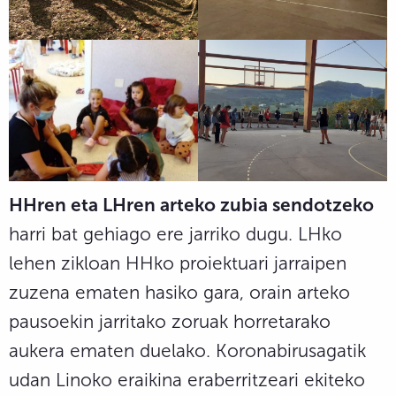
HHren eta LHren arteko zubia sendotzeko
harri bat gehiago ere jarriko dugu. LHko
lehen zikloan HHko proiektuari jarraipen
zuzena ematen hasiko gara, orain arteko
pausoekin jarritako zoruak horretarako
aukera ematen duelako. Koronabirusagatik
udan Linoko eraikina eraberritzeari ekiteko