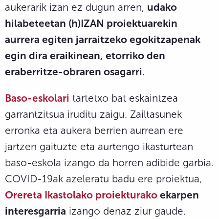
aukerarik izan ez dugun arren,
udako
hilabeteetan (h)IZAN proiektuarekin
aurrera egiten jarraitzeko egokitzapenak
egin dira eraikinean, etorriko den
eraberritze-obraren osagarri.
Baso-eskolari
tartetxo bat eskaintzea
garrantzitsua iruditu zaigu. Zailtasunek
erronka eta aukera berrien aurrean ere
jartzen gaituzte eta aurtengo ikasturtean
baso-eskola izango da horren adibide garbia.
COVID-19ak azeleratu badu ere proiektua,
Orereta Ikastolako proiekturako
ekarpen
interesgarria
izango denaz ziur gaude.