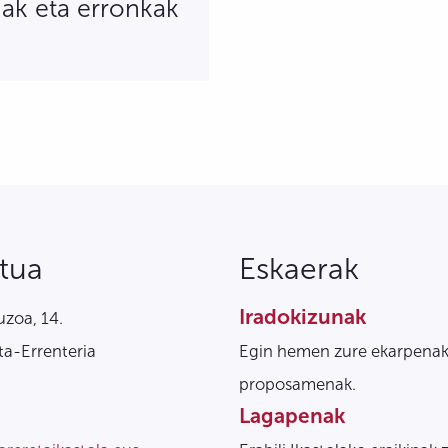
ak eta erronkak
tua
Eskaerak
Iradokizunak
zoa, 14.
a-Errenteria
Egin hemen zure ekarpenak
proposamenak.
Lagapenak