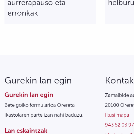
aurrerapauso eta
helburu
erronkak
Gurekin lan egin
Kontak
Gurekin lan egin
Zamalbide au
Bete goiko formularioa Orereta
20100 Oreret
Ikastolaren parte izan nahi baduzu.
Ikusi mapa
943 52 03 97
Lan eskaintzak