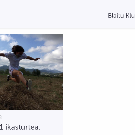
Blaitu Kl
8
 ikasturtea: