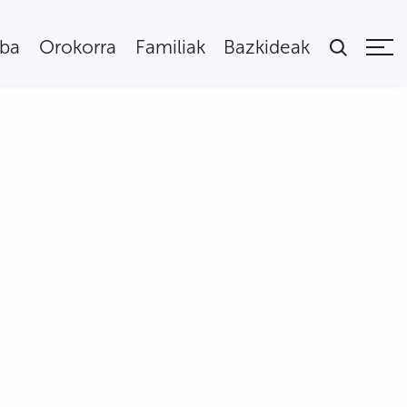
uba
Orokorra
Familiak
Bazkideak