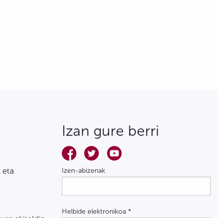
Izan gure berri
 eta
Izen-abizenak
Helbide elektronikoa
*