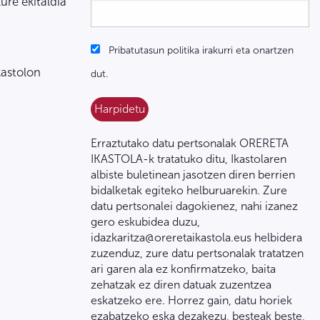
zure ekitaldia
Pribatutasun politika irakurri eta onartzen
kastolon
dut.
Erraztutako datu pertsonalak ORERETA
IKASTOLA-k tratatuko ditu, Ikastolaren
albiste buletinean jasotzen diren berrien
bidalketak egiteko helburuarekin. Zure
datu pertsonalei dagokienez, nahi izanez
gero eskubidea duzu,
idazkaritza@oreretaikastola.eus helbidera
zuzenduz, zure datu pertsonalak tratatzen
ari garen ala ez konfirmatzeko, baita
zehatzak ez diren datuak zuzentzea
eskatzeko ere. Horrez gain, datu horiek
ezabatzeko eska dezakezu, besteak beste,