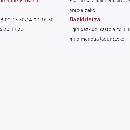
oreretaikastola.eus
Erabili Ikastolako eraikinak 
antolatzeko.
Bazkidetza
08:00-13:30/14:00-16:30
15:30-17:30
Egin bazkide Ikastola zein I
mugimendua laguntzeko.