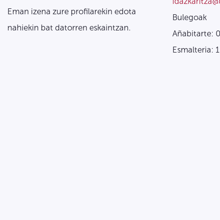
idazkaritza@
Eman izena zure profilarekin edota
Bulegoak
nahiekin bat datorren eskaintzan.
Añabitarte: 
Esmalteria: 