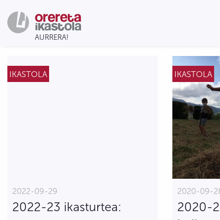
IKASTOLA
IKASTOLA
2022-09-29
2020-09-2
2022-23 ikasturtea:
2020-21