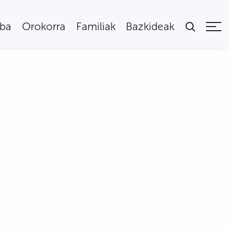
uba
Orokorra
Familiak
Bazkideak