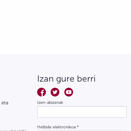
Izan gure berri
 eta
Izen-abizenak
Helbide elektronikoa
*