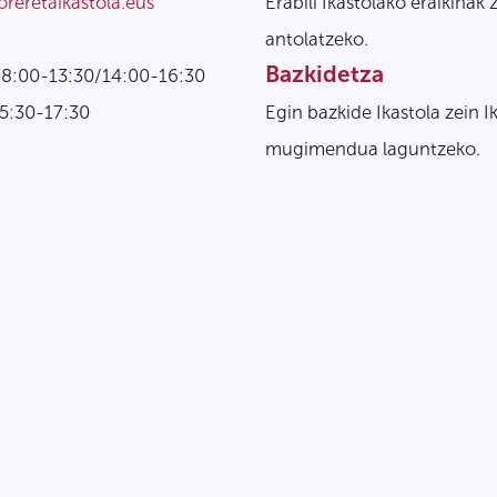
oreretaikastola.eus
Erabili Ikastolako eraikinak 
antolatzeko.
Bazkidetza
08:00-13:30/14:00-16:30
15:30-17:30
Egin bazkide Ikastola zein I
mugimendua laguntzeko.