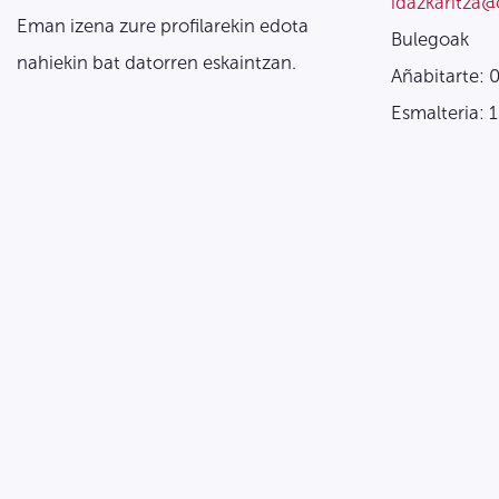
idazkaritza@
Eman izena zure profilarekin edota
Bulegoak
nahiekin bat datorren eskaintzan.
Añabitarte: 
Esmalteria: 