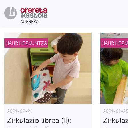
HAUR HEZKUNTZA
HAUR HEZ
2021-02-21
2021-01-2
Zirkulazio librea (II):
Zirkulaz