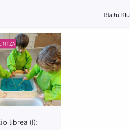
Blaitu Kl
KUNTZA
5
io librea (I):