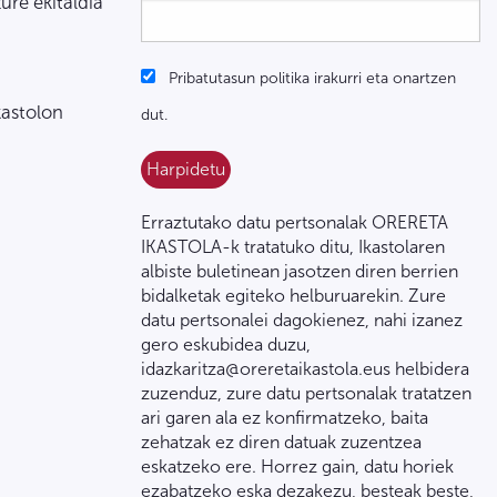
zure ekitaldia
Pribatutasun politika irakurri eta onartzen
kastolon
dut.
Erraztutako datu pertsonalak ORERETA
IKASTOLA-k tratatuko ditu, Ikastolaren
albiste buletinean jasotzen diren berrien
bidalketak egiteko helburuarekin. Zure
datu pertsonalei dagokienez, nahi izanez
gero eskubidea duzu,
idazkaritza@oreretaikastola.eus helbidera
zuzenduz, zure datu pertsonalak tratatzen
ari garen ala ez konfirmatzeko, baita
zehatzak ez diren datuak zuzentzea
eskatzeko ere. Horrez gain, datu horiek
ezabatzeko eska dezakezu, besteak beste,