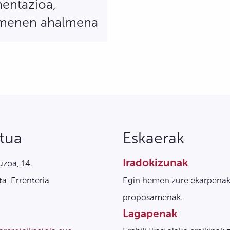
entazioa,
menen ahalmena
tua
Eskaerak
Iradokizunak
zoa, 14.
a-Errenteria
Egin hemen zure ekarpenak
proposamenak.
Lagapenak