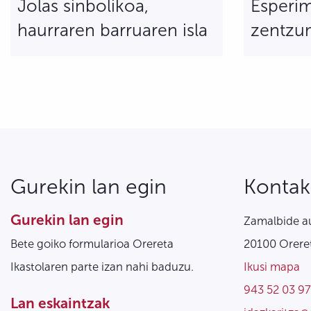
Jolas sinbolikoa,
Esperim
haurraren barruaren isla
zentzu
Gurekin lan egin
Kontak
Gurekin lan egin
Zamalbide au
Bete goiko formularioa Orereta
20100 Oreret
Ikastolaren parte izan nahi baduzu.
Ikusi mapa
943 52 03 97
Lan eskaintzak