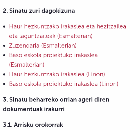
2. Sinatu zuri dagokizuna
Haur hezkuntzako irakaslea eta hezitzailea
eta laguntzaileak (Esmalterian)
Zuzendaria (Esmalterian)
Baso eskola proiektuko irakaslea
(Esmalterian)
Haur hezkuntzako irakaslea (Linon)
Baso eskola proiektuko irakaslea (Linon)
3. Sinatu beharreko orrian ageri diren
dokumentuak irakurri
3.1. Arrisku orokorrak