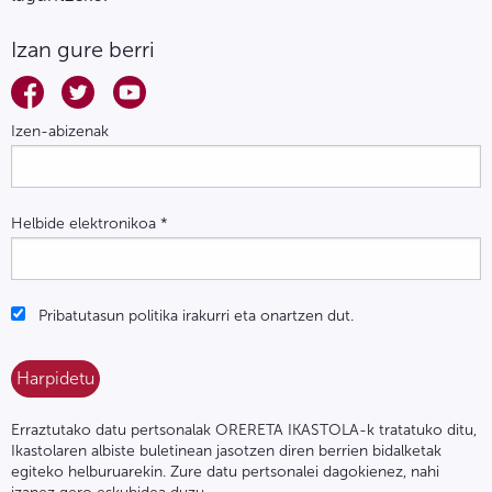
Izan gure berri
Izen-abizenak
Helbide elektronikoa
*
Pribatutasun politika irakurri eta onartzen dut.
Erraztutako datu pertsonalak ORERETA IKASTOLA-k tratatuko ditu,
Ikastolaren albiste buletinean jasotzen diren berrien bidalketak
egiteko helburuarekin. Zure datu pertsonalei dagokienez, nahi