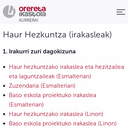
Haur Hezkuntza (irakasleak)
1. Irakurri zuri dagokizuna
Haur hezkuntzako irakaslea eta hezitzailea
eta laguntzaileak (Esmalterian)
Zuzendaria (Esmalterian)
Baso eskola proiektuko irakaslea
(Esmalterian)
Haur hezkuntzako irakaslea (Linon)
Baso eskola proiektuko irakaslea (Linon)