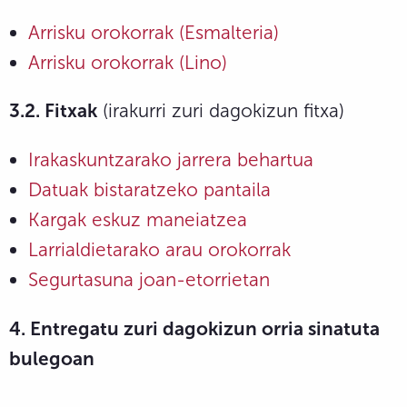
Arrisku orokorrak (Esmalteria)
Arrisku orokorrak (Lino)
3.2. Fitxak
(irakurri zuri dagokizun fitxa)
Irakaskuntzarako jarrera behartua
Datuak bistaratzeko pantaila
Kargak eskuz maneiatzea
Larrialdietarako arau orokorrak
Segurtasuna joan-etorrietan
4. Entregatu zuri dagokizun orria sinatuta
bulegoan