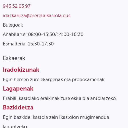
943 52 03 97
idazkaritza@oreretaikastola.eus
Bulegoak
Añabitarte: 08:00-13:30/14:00-16:30
Esmalteria: 15:30-17:30
Eskaerak
Iradokizunak
Egin hemen zure ekarpenak eta proposamenak.
Lagapenak
Erabili Ikastolako eraikinak zure ekitaldia antolatzeko.
Bazkidetza
Egin bazkide Ikastola zein Ikastolon mugimendua
laguntzeko.