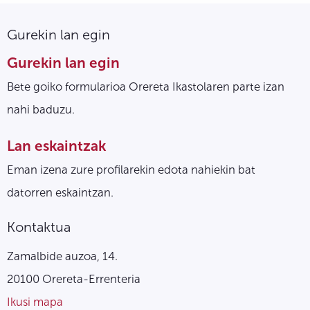
Gurekin lan egin
Gurekin lan egin
Bete goiko formularioa Orereta Ikastolaren parte izan
nahi baduzu.
Lan eskaintzak
Eman izena zure profilarekin edota nahiekin bat
datorren eskaintzan.
Kontaktua
Zamalbide auzoa, 14.
20100 Orereta-Errenteria
Ikusi mapa