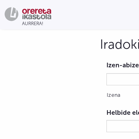
Iradok
Izen-abiz
Izena
Helbide el