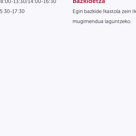
Bazkidetza
08:00-13:30/14:00-16:30
15:30-17:30
Egin bazkide Ikastola zein I
mugimendua laguntzeko.