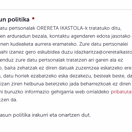
un politika
*
datu pertsonalak ORERETA IKASTOLA-k tratatuko ditu,
en arduradun bezala, kontaktu agendaren edota jasotako
nen kudeaketa aurrera eramateko. Zure datu pertsonalei
ahi izanez gero eskubidea duzu idazkaritza@oreretaikasto
enduz zure datu pertsonalak tratatzen ari garen ala ez
, baita zehatzak ez diren datuak zuzentzea eskatzeko ere
, datu horiek ezabatzeko eska dezakezu, besteak beste, d
 izan ziren helburua betetzeko jada beharrezkoak ez diren
ni buruzko informazio gehigarria web orrialdeko
pribatut
tzen da.
asun politika irakurri eta onartzen dut.