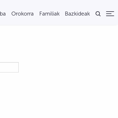
uba
Orokorra
Familiak
Bazkideak