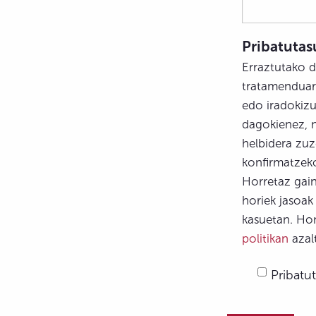
Pribatutas
Erraztutako 
tratamenduar
edo iradokizu
dagokienez, n
helbidera zuz
konfirmatzeko
Horretaz gain
horiek jasoak
kasuetan. Ho
politikan
azal
Pribatut