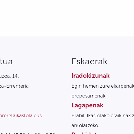
tua
Eskaerak
Iradokizunak
zoa, 14.
a-Errenteria
Egin hemen zure ekarpenak
proposamenak.
Lagapenak
oreretaikastola.eus
Erabili Ikastolako eraikinak 
antolatzeko.