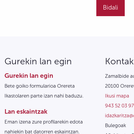
Gurekin lan egin
Kontak
Gurekin lan egin
Zamalbide au
Bete goiko formularioa Orereta
20100 Oreret
Ikastolaren parte izan nahi baduzu.
Ikusi mapa
943 52 03 97
Lan eskaintzak
idazkaritza@
Eman izena zure profilarekin edota
Bulegoak
nahiekin bat datorren eskaintzan.