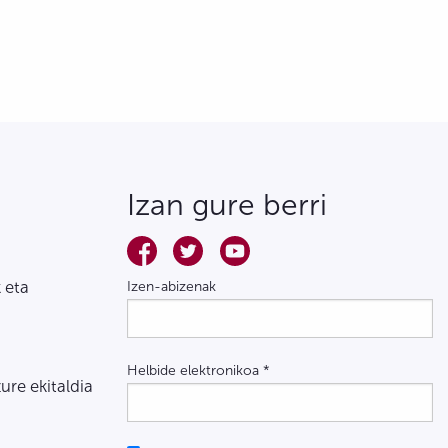
Izan gure berri
 eta
Izen-abizenak
Helbide elektronikoa
*
zure ekitaldia