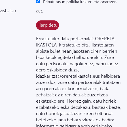
Pribatutasun politika irakurri eta onartzen
kastolon
dut.
Erraztutako datu pertsonalak ORERETA
IKASTOLA-k tratatuko ditu, Ikastolaren
albiste buletinean jasotzen diren berrien
bidalketak egiteko helburuarekin. Zure
datu pertsonalei dagokienez, nahi izanez
gero eskubidea duzu,
idazkaritza@oreretaikastola.eus helbidera
zuzenduz, zure datu pertsonalak tratatzen
ari garen ala ez konfirmatzeko, baita
zehatzak ez diren datuak zuzentzea
eskatzeko ere. Horrez gain, datu horiek
ezabatzeko eska dezakezu, besteak beste,
datu horiek jasoak izan ziren helburua
betetzeko jada beharrezkoak ez badira.
Informazio gehigarria web orrialdeko