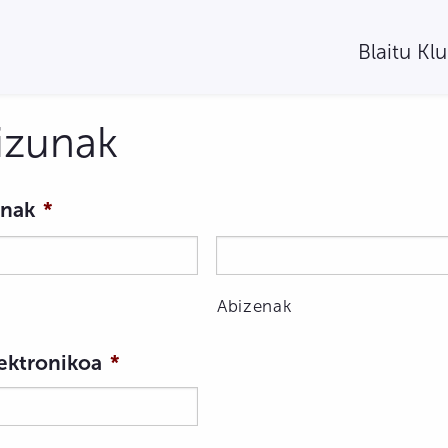
Blaitu Kl
izunak
enak
*
Abizenak
ektronikoa
*