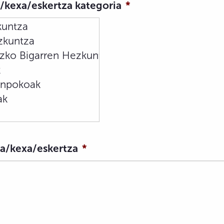
/kexa/eskertza kategoria
*
a/kexa/eskertza
*