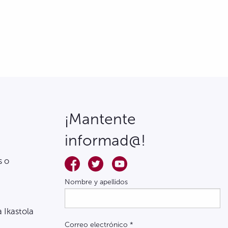
¡Mantente
informad@!
s o
Nombre y apellidos
a Ikastola
Correo electrónico
*