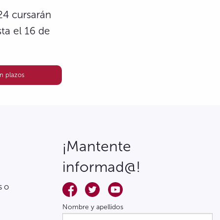
-24 cursarán
ta el 16 de
n plazos
¡Mantente
informad@!
s o
Nombre y apellidos