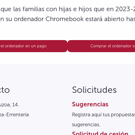
 que las familias con hijas e hijos que en 2023
n su ordenador Chromebook estará abierto has
el ordenador en un pago
Comprar el ordenador e
cto
Solicitudes
Sugerencias
zoa, 14.
a-Errenteria
Registra aquí tus propuesta
sugerencias.
Solicitud de cesión