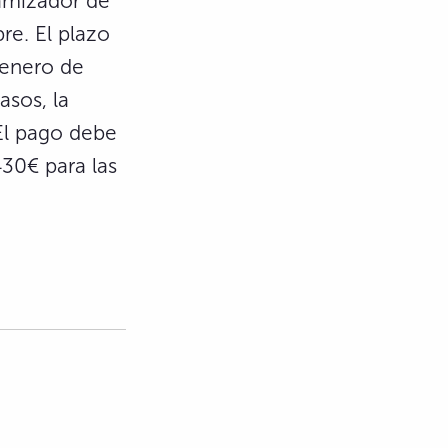
namizador de
bre. El plazo
 enero de
asos, la
 El pago debe
430€ para las