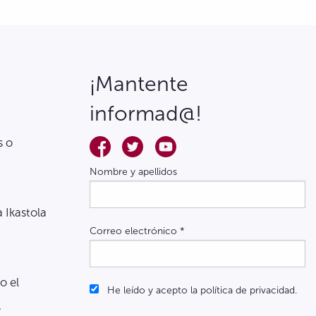
¡Mantente
informad@!
s o
Nombre y apellidos
a Ikastola
Correo electrónico
*
o el
He leído y acepto la política de privacidad.
.