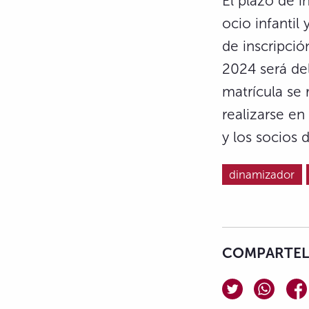
El plazo de i
ocio infantil 
de inscripci
2024 será de
matrícula se 
realizarse en
y los socios 
dinamizador
COMPARTELO