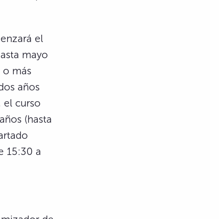
enzará el
hasta mayo
o o más
 dos años
 el curso
años (hasta
artado
de 15:30 a