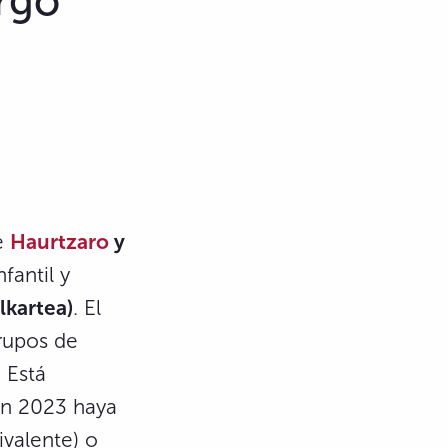
ergo
de
Haurtzaro
y
fantil y
Elkartea)
. El
rupos de
 Está
en 2023 haya
ivalente) o