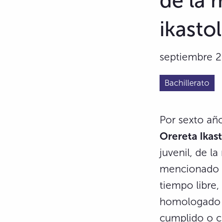
de la 
ikasto
septiembre 2
Bachillerato
Por sexto añ
Orereta Ikas
juvenil, de l
mencionado c
tiempo libre,
homologado p
cumplido o cu