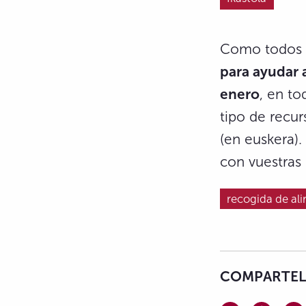
Como todos lo
para ayudar a
enero
, en to
tipo de recur
(en euskera).
con vuestras 
recogida de al
COMPARTELO