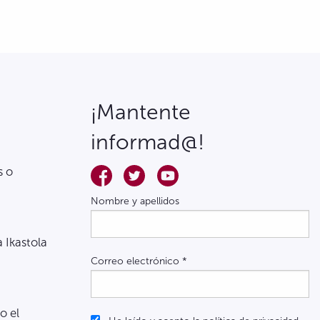
¡Mantente
informad@!
s o
Nombre y apellidos
a Ikastola
Correo electrónico
*
o el