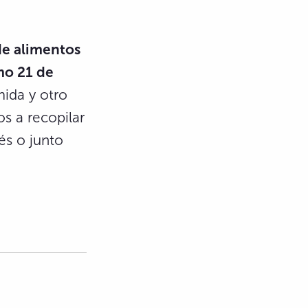
de alimentos
mo 21 de
mida y otro
os a recopilar
és o junto