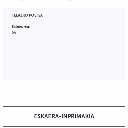
TELAZKO POLTSA
Salneurria:
6€
ESKAERA-INPRIMAKIA