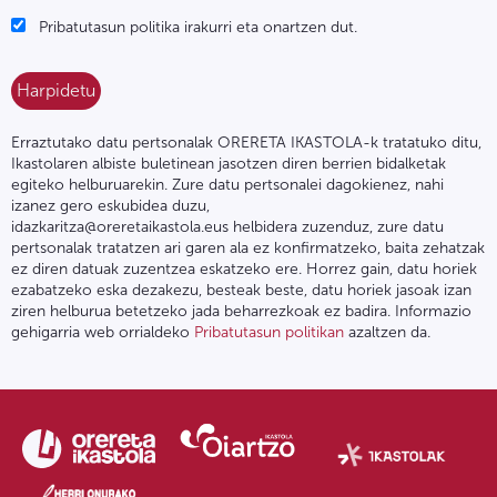
Pribatutasun politika irakurri eta onartzen dut.
Erraztutako datu pertsonalak ORERETA IKASTOLA-k tratatuko ditu,
Ikastolaren albiste buletinean jasotzen diren berrien bidalketak
egiteko helburuarekin. Zure datu pertsonalei dagokienez, nahi
izanez gero eskubidea duzu,
idazkaritza@oreretaikastola.eus helbidera zuzenduz, zure datu
pertsonalak tratatzen ari garen ala ez konfirmatzeko, baita zehatzak
ez diren datuak zuzentzea eskatzeko ere. Horrez gain, datu horiek
ezabatzeko eska dezakezu, besteak beste, datu horiek jasoak izan
ziren helburua betetzeko jada beharrezkoak ez badira. Informazio
gehigarria web orrialdeko
Pribatutasun politikan
azaltzen da.