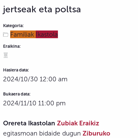
jertseak eta poltsa
Kategoria:
Familiak
Ikastola
Eraikina:
Hasiera data:
2024/10/30 12:00 am
Bukaera data:
2024/11/10 11:00 pm
Orereta Ikastolan
Zubiak Eraikiz
egitasmoan bidaide dugun
Ziburuko