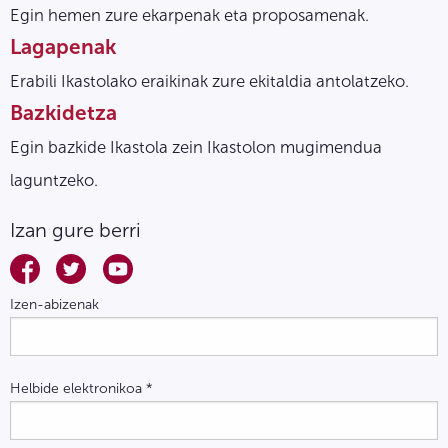
Egin hemen zure ekarpenak eta proposamenak.
Lagapenak
Erabili Ikastolako eraikinak zure ekitaldia antolatzeko.
Bazkidetza
Egin bazkide Ikastola zein Ikastolon mugimendua
laguntzeko.
Izan gure berri
Izen-abizenak
Helbide elektronikoa
*