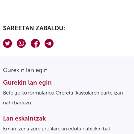
SAREETAN ZABALDU:
Gurekin lan egin
Gurekin lan egin
Bete goiko formularioa Orereta Ikastolaren parte izan
nahi baduzu.
Lan eskaintzak
Eman izena zure profilarekin edota nahiekin bat