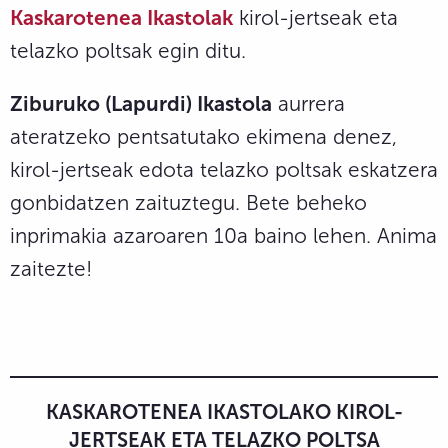
Kaskarotenea Ikastolak
kirol-jertseak eta
telazko poltsak egin ditu.
Ziburuko (Lapurdi) Ikastola
aurrera
ateratzeko pentsatutako ekimena denez,
kirol-jertseak edota telazko poltsak eskatzera
gonbidatzen zaituztegu. Bete beheko
inprimakia azaroaren 10a baino lehen. Anima
zaitezte!
KASKAROTENEA IKASTOLAKO KIROL-
JERTSEAK ETA TELAZKO POLTSA