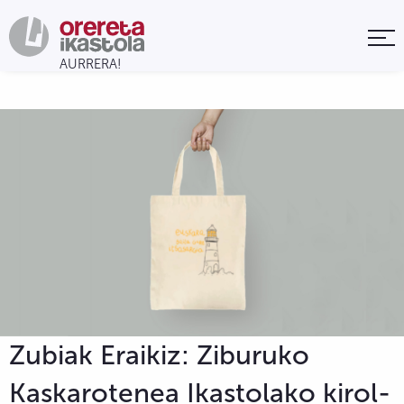
Zubiak Eraikiz: Ziburuko
Kaskarotenea Ikastolako kirol-