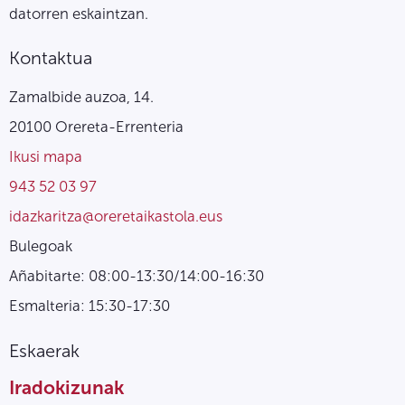
datorren eskaintzan.
Kontaktua
Zamalbide auzoa, 14.
20100 Orereta-Errenteria
Ikusi mapa
943 52 03 97
idazkaritza@oreretaikastola.eus
Bulegoak
Añabitarte: 08:00-13:30/14:00-16:30
Esmalteria: 15:30-17:30
Eskaerak
Iradokizunak