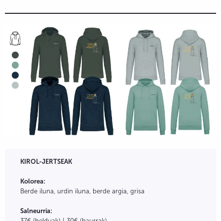
KIROL-JERTSEAK
Kolorea:
Berde iluna, urdin iluna, berde argia, grisa
Salneurria:
37€ (helduak) | 30€ (haurrak)