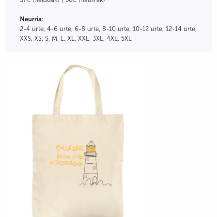
Neurria:
2-4 urte, 4-6 urte, 6-8 urte, 8-10 urte, 10-12 urte, 12-14 urte,
XXS, XS, S, M, L, XL, XXL, 3XL, 4XL, 5XL