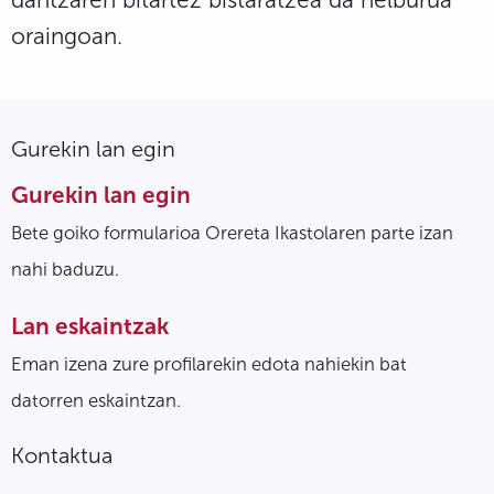
oraingoan.
Gurekin lan egin
Gurekin lan egin
Bete goiko formularioa Orereta Ikastolaren parte izan
nahi baduzu.
Lan eskaintzak
Eman izena zure profilarekin edota nahiekin bat
datorren eskaintzan.
Kontaktua