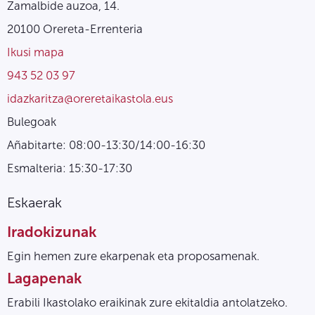
Zamalbide auzoa, 14.
20100 Orereta-Errenteria
Ikusi mapa
943 52 03 97
idazkaritza@oreretaikastola.eus
Bulegoak
Añabitarte: 08:00-13:30/14:00-16:30
Esmalteria: 15:30-17:30
Eskaerak
Iradokizunak
Egin hemen zure ekarpenak eta proposamenak.
Lagapenak
Erabili Ikastolako eraikinak zure ekitaldia antolatzeko.