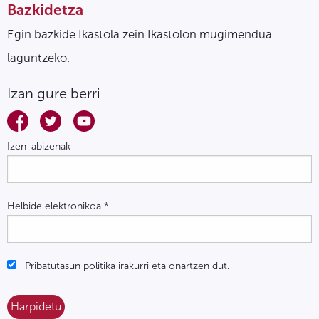
Bazkidetza
Egin bazkide Ikastola zein Ikastolon mugimendua
laguntzeko.
Izan gure berri
Izen-abizenak
Helbide elektronikoa
*
Pribatutasun politika irakurri eta onartzen dut.