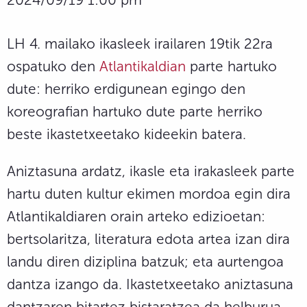
LH 4. mailako ikasleek irailaren 19tik 22ra
ospatuko den
Atlantikaldian
parte hartuko
dute: herriko erdigunean egingo den
koreografian hartuko dute parte herriko
beste ikastetxeetako kideekin batera.
Aniztasuna ardatz, ikasle eta irakasleek parte
hartu duten kultur ekimen mordoa egin dira
Atlantikaldiaren orain arteko edizioetan:
bertsolaritza, literatura edota artea izan dira
landu diren diziplina batzuk; eta aurtengoa
dantza izango da. Ikastetxeetako aniztasuna
dantzaren bitartez bistaratzea da helburua