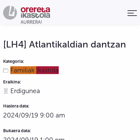
[LH4] Atlantikaldian dantzan
Kategoria:
Familiak
Ikastola
Eraikina:
Erdigunea
Hasiera data:
2024/09/19 9:00 am
Bukaera data:
2024/09/19 1:00 pm