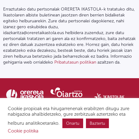
Erraztutako datu pertsonalak ORERETA IKASTOLA-k tratatuko ditu,
Ikastolaren albiste buletinean jasotzen diren berrien bidalketak
egiteko helburuarekin. Zure datu pertsonalei dagokienez, nahi
izanez gero eskubidea duzu,
idazkaritza@oreretaikastola.eus helbidera zuzenduz, zure datu
pertsonalak tratatzen ari garen ala ez konfirmatzeko, baita zehatzak
ez diren datuak zuzentzea eskatzeko ere. Horrez gain, datu horiek
ezabatzeko eska dezakezu, besteak beste, datu horiek jasoak izan
ziren helburua betetzeko jada beharrezkoak ez badira. Informazio
gehigarria web orrialdeko
Pribatutasun politikan
azaltzen da.
Cookie propioak eta hirugarrenenak erabiltzen ditugu zure
nabigazioa ahalbidetzeko, gure zerbitzuak aztertzeko eta
helburu analitikoetarako.
Onartu
Baztertu
Pribatutasun politika | Lege oharra
Postontzi etikoa
IPD
Cookie politika