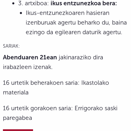
3. artxiboa:
ikus entzunezkoa bera:
Ikus-entzunezkoaren hasieran
izenburuak agertu beharko du, baina
ezingo da egilearen daturik agertu.
SARIAK:
Abenduaren 21ean
jakinaraziko dira
irabazleen izenak.
16 urtetik beherakoen saria: Ikastolako
materiala
16 urtetik gorakoen saria: Errigorako saski
paregabea