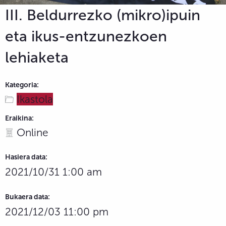
III. Beldurrezko (mikro)ipuin
eta ikus-entzunezkoen
lehiaketa
Kategoria:
Ikastola
Eraikina:
Online
Hasiera data:
2021/10/31 1:00 am
Bukaera data:
2021/12/03 11:00 pm