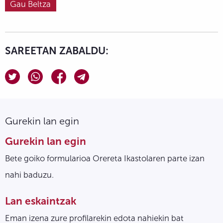
Gau Beltza
SAREETAN ZABALDU:
Gurekin lan egin
Gurekin lan egin
Bete goiko formularioa Orereta Ikastolaren parte izan
nahi baduzu.
Lan eskaintzak
Eman izena zure profilarekin edota nahiekin bat