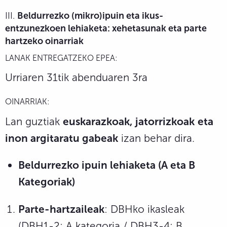
III.
Beldurrezko (mikro)ipuin eta ikus-
entzunezkoen lehiaketa: xehetasunak eta parte
hartzeko oinarriak
LANAK ENTREGATZEKO EPEA:
Urriaren 31tik abenduaren 3ra
OINARRIAK:
Lan guztiak
euskarazk
oak,
jatorrizkoak
eta
inon argitaratu gabeak
izan behar dira.
Beldurrezko ipuin lehiaketa (A eta B
Kategoriak)
Parte-hartzaileak
: DBHko ikasleak
(DBH1-2: A kategoria / DBH3-4: B