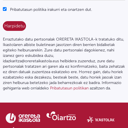
Pribatutasun politika irakurri eta onartzen dut.
Erraztutako datu pertsonalak ORERETA IKASTOLA-k tratatuko ditu,
Ikastolaren albiste buletinean jasotzen diren berrien bidalketak
egiteko helburuarekin. Zure datu pertsonalei dagokienez, nahi
izanez gero eskubidea duzu,
idazkaritza@oreretaikastola.eus helbidera zuzenduz, zure datu
pertsonalak tratatzen ari garen ala ez konfirmatzeko, baita zehatzak
ez diren datuak zuzentzea eskatzeko ere. Horrez gain, datu horiek
ezabatzeko eska dezakezu, besteak beste, datu horiek jasoak izan
ziren helburua betetzeko jada beharrezkoak ez badira. Informazio
gehigarria web orrialdeko
Pribatutasun politikan
azaltzen da.