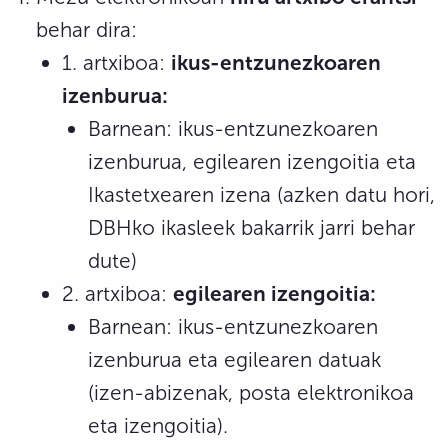
behar dira:
1. artxiboa:
ikus-entzunezkoaren
izenburua:
Barnean: ikus-entzunezkoaren
izenburua, egilearen izengoitia eta
Ikastetxearen izena (azken datu hori,
DBHko ikasleek bakarrik jarri behar
dute)
2. artxiboa:
egilearen izengoitia:
Barnean: ikus-entzunezkoaren
izenburua eta egilearen datuak
(izen-abizenak, posta elektronikoa
eta izengoitia).