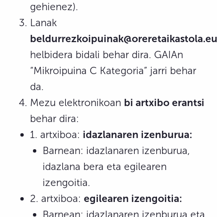
gehienez).
Lanak
beldurrezkoipuinak@oreretaikastola.eu
helbidera bidali behar dira. GAIAn
“Mikroipuina C Kategoria” jarri behar
da.
Mezu elektronikoan
bi artxibo erantsi
behar dira:
1. artxiboa:
idazlanaren izenburua:
Barnean: idazlanaren izenburua,
idazlana bera eta egilearen
izengoitia.
2. artxiboa:
egilearen izengoitia:
Barnean: idazlanaren izenburua eta