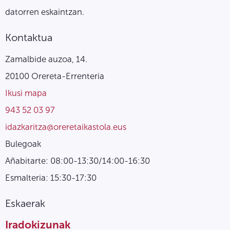
datorren eskaintzan.
Kontaktua
Zamalbide auzoa, 14.
20100 Orereta-Errenteria
Ikusi mapa
943 52 03 97
idazkaritza@oreretaikastola.eus
Bulegoak
Añabitarte: 08:00-13:30/14:00-16:30
Esmalteria: 15:30-17:30
Eskaerak
Iradokizunak