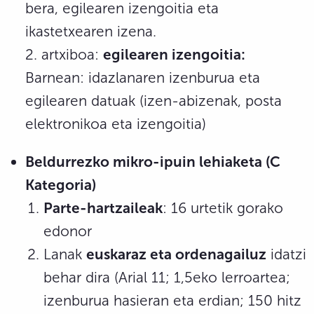
bera, egilearen izengoitia eta
ikastetxearen izena.
2. artxiboa:
egilearen izengoitia:
Barnean: idazlanaren izenburua eta
egilearen datuak (izen-abizenak, posta
elektronikoa eta izengoitia)
Beldurrezko mikro-ipuin lehiaketa (C
Kategoria)
Parte-hartzaileak
: 16 urtetik gorako
edonor
Lanak
euskaraz eta ordenagailuz
idatzi
behar dira (Arial 11; 1,5eko lerroartea;
izenburua hasieran eta erdian; 150 hitz