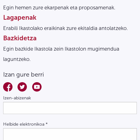
Egin hemen zure ekarpenak eta proposamenak.
Lagapenak
Erabili Ikastolako eraikinak zure ekitaldia antolatzeko.
Bazkidetza
Egin bazkide Ikastola zein Ikastolon mugimendua
laguntzeko.
Izan gure berri
Izen-abizenak
Helbide elektronikoa
*