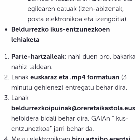
egilearen datuak (izen-abizenak,
posta elektronikoa eta izengoitia).
Beldurrezko ikus-entzunezkoen
lehiaketa
Parte-hartzaileak
: nahi duen oro, bakarka
nahiz taldean.
Lanak
euskaraz eta .mp4 formatuan
(3
minutu gehienez) entregatu behar dira.
Lanak
beldurrezkoipuinak@oreretaikastola.eus
helbidera bidali behar dira. GAIAn “Ikus-
entzunezkoa” jarri behar da.
Mezu elektronikoan
hiru artxibo erantsi