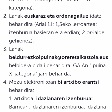
kategoria).
Lanak
euskaraz eta ordenagailuz
idatzi
behar dira (Arial 11; 1,5eko lerroartea;
izenburua hasieran eta erdian; 2 orrialde
gehienez).
Lanak
beldurrezkoipuinak@oreretaikastola.eus
helbidera bidali behar dira. GAIAn “Ipuina
X kategoria” jarri behar da.
Mezu elektronikoan
bi artxibo erantsi
behar dira:
1. artxiboa:
idazlanaren izenburua:
Barnean: idazlanaren izenburua, idazlana