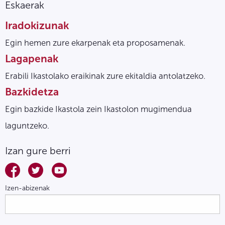
Eskaerak
Iradokizunak
Egin hemen zure ekarpenak eta proposamenak.
Lagapenak
Erabili Ikastolako eraikinak zure ekitaldia antolatzeko.
Bazkidetza
Egin bazkide Ikastola zein Ikastolon mugimendua
laguntzeko.
Izan gure berri
Izen-abizenak