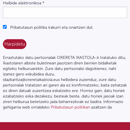
Helbide elektronikoa
*
Pribatutasun politika irakurri eta onartzen dut.
Erraztutako datu pertsonalak ORERETA IKASTOLA-k tratatuko ditu,
Ikastolaren albiste buletinean jasotzen diren berrien bidalketak
egiteko helburuarekin. Zure datu pertsonalei dagokienez, nahi
izanez gero eskubidea duzu,
idazkaritza@oreretaikastola.eus helbidera zuzenduz, zure datu
pertsonalak tratatzen ari garen ala ez konfirmatzeko, baita zehatzak
ez diren datuak zuzentzea eskatzeko ere. Horrez gain, datu horiek
ezabatzeko eska dezakezu, besteak beste, datu horiek jasoak izan
ziren helburua betetzeko jada beharrezkoak ez badira. Informazio
gehigarria web orrialdeko
Pribatutasun politikan
azaltzen da.