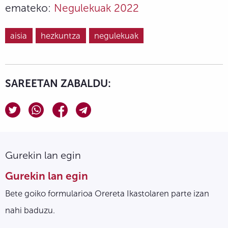
emateko:
N
egulekuak 2022
aisia
hezkuntza
negulekuak
SAREETAN ZABALDU:
Gurekin lan egin
Gurekin lan egin
Bete goiko formularioa Orereta Ikastolaren parte izan
nahi baduzu.