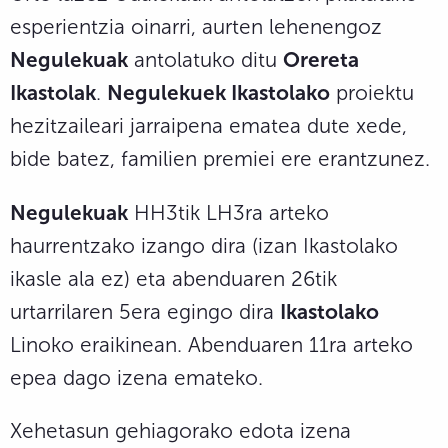
esperientzia oinarri, aurten lehenengoz
Negulekuak
antolatuko ditu
Orereta
Ikastolak
.
Negulekuek Ikastolako
proiektu
hezitzaileari jarraipena ematea dute xede,
bide batez, familien premiei ere erantzunez.
Negulekuak
HH3tik LH3ra arteko
haurrentzako izango dira (izan Ikastolako
ikasle ala ez) eta abenduaren 26tik
urtarrilaren 5era egingo dira
Ikastolako
Linoko eraikinean. Abenduaren 11ra arteko
epea dago izena emateko.
Xehetasun gehiagorako edota izena