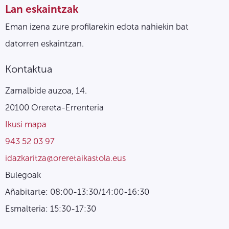
Lan eskaintzak
Eman izena zure profilarekin edota nahiekin bat
datorren eskaintzan.
Kontaktua
Zamalbide auzoa, 14.
20100 Orereta-Errenteria
Ikusi mapa
943 52 03 97
idazkaritza@oreretaikastola.eus
Bulegoak
Añabitarte: 08:00-13:30/14:00-16:30
Esmalteria: 15:30-17:30