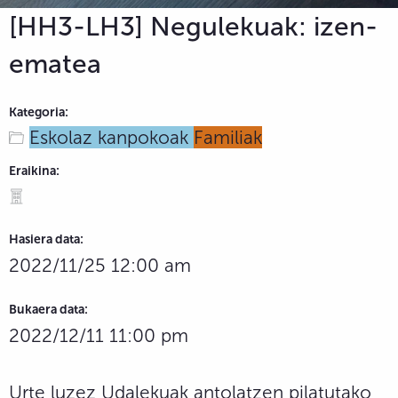
[HH3-LH3] Negulekuak: izen-
ematea
Kategoria:
Eskolaz kanpokoak
Familiak
Eraikina:
Hasiera data:
2022/11/25 12:00 am
Bukaera data:
2022/12/11 11:00 pm
Urte luzez Udalekuak antolatzen pilatutako