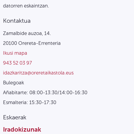
datorren eskaintzan.
Kontaktua
Zamalbide auzoa, 14.
20100 Orereta-Errenteria
Ikusi mapa
943 52 03 97
idazkaritza@oreretaikastola.eus
Bulegoak
Añabitarte: 08:00-13:30/14:00-16:30
Esmalteria: 15:30-17:30
Eskaerak
Iradokizunak