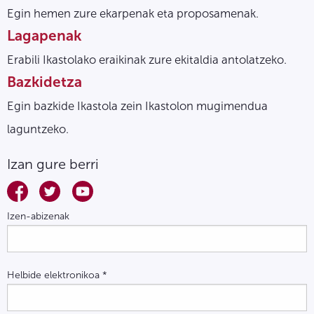
Egin hemen zure ekarpenak eta proposamenak.
Lagapenak
Erabili Ikastolako eraikinak zure ekitaldia antolatzeko.
Bazkidetza
Egin bazkide Ikastola zein Ikastolon mugimendua
laguntzeko.
Izan gure berri
Izen-abizenak
Helbide elektronikoa
*