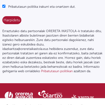
Pribatutasun politika irakurri eta onartzen dut.
Erraztutako datu pertsonalak ORERETA IKASTOLA-k tratatuko ditu,
Ikastolaren albiste buletinean jasotzen diren berrien bidalketak
egiteko helburuarekin. Zure datu pertsonalei dagokienez, nahi
izanez gero eskubidea duzu,
idazkaritza@oreretaikastola.eus helbidera zuzenduz, zure datu
pertsonalak tratatzen ari garen ala ez konfirmatzeko, baita zehatzak
ez diren datuak zuzentzea eskatzeko ere. Horrez gain, datu horiek
ezabatzeko eska dezakezu, besteak beste, datu horiek jasoak izan
ziren helburua betetzeko jada beharrezkoak ez badira. Informazio
gehigarria web orrialdeko
Pribatutasun politikan
azaltzen da.