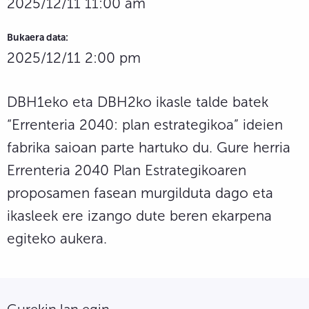
2025/12/11 11:00 am
Bukaera data:
2025/12/11 2:00 pm
DBH1eko eta DBH2ko ikasle talde batek
“Errenteria 2040: plan estrategikoa” ideien
fabrika saioan parte hartuko du. Gure herria
Errenteria 2040 Plan Estrategikoaren
proposamen fasean murgilduta dago eta
ikasleek ere izango dute beren ekarpena
egiteko aukera.