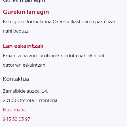
Gurekin lan egin
Gurekin lan egin
Bete goiko formularioa Orereta Ikastolaren parte izan
nahi baduzu.
Lan eskaintzak
Eman izena zure profilarekin edota nahiekin bat
datorren eskaintzan.
Kontaktua
Zamalbide auzoa, 14.
20100 Orereta-Errenteria
Ikusi mapa
943 52 03 97