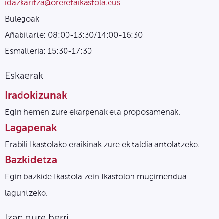
idazkaritza@oreretaikastola.eus
Bulegoak
Añabitarte: 08:00-13:30/14:00-16:30
Esmalteria: 15:30-17:30
Eskaerak
Iradokizunak
Egin hemen zure ekarpenak eta proposamenak.
Lagapenak
Erabili Ikastolako eraikinak zure ekitaldia antolatzeko.
Bazkidetza
Egin bazkide Ikastola zein Ikastolon mugimendua
laguntzeko.
Izan gure berri