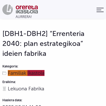
[DBH1-DBH2] “Errenteria
2040: plan estrategikoa”
ideien fabrika
Kategoria:
Familiak
Ikastola
Eraikina:
Lekuona Fabrika
Hasiera data: