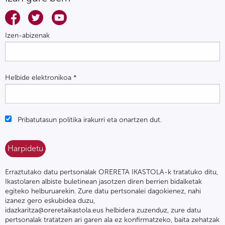
Izen-abizenak
Helbide elektronikoa
*
Pribatutasun politika irakurri eta onartzen dut.
Erraztutako datu pertsonalak ORERETA IKASTOLA-k tratatuko ditu,
Ikastolaren albiste buletinean jasotzen diren berrien bidalketak
egiteko helburuarekin. Zure datu pertsonalei dagokienez, nahi
izanez gero eskubidea duzu,
idazkaritza@oreretaikastola.eus helbidera zuzenduz, zure datu
pertsonalak tratatzen ari garen ala ez konfirmatzeko, baita zehatzak