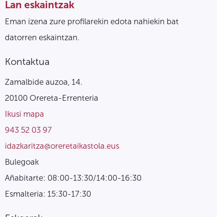
Lan eskaintzak
Eman izena zure profilarekin edota nahiekin bat
datorren eskaintzan.
Kontaktua
Zamalbide auzoa, 14.
20100 Orereta-Errenteria
Ikusi mapa
943 52 03 97
idazkaritza@oreretaikastola.eus
Bulegoak
Añabitarte: 08:00-13:30/14:00-16:30
Esmalteria: 15:30-17:30