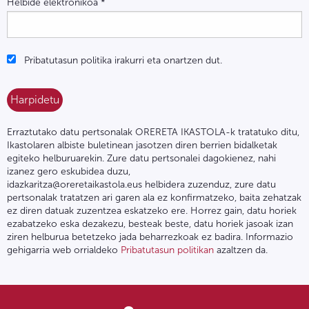
Helbide elektronikoa
*
Pribatutasun politika irakurri eta onartzen dut.
Erraztutako datu pertsonalak ORERETA IKASTOLA-k tratatuko ditu,
Ikastolaren albiste buletinean jasotzen diren berrien bidalketak
egiteko helburuarekin. Zure datu pertsonalei dagokienez, nahi
izanez gero eskubidea duzu,
idazkaritza@oreretaikastola.eus helbidera zuzenduz, zure datu
pertsonalak tratatzen ari garen ala ez konfirmatzeko, baita zehatzak
ez diren datuak zuzentzea eskatzeko ere. Horrez gain, datu horiek
ezabatzeko eska dezakezu, besteak beste, datu horiek jasoak izan
ziren helburua betetzeko jada beharrezkoak ez badira. Informazio
gehigarria web orrialdeko
Pribatutasun politikan
azaltzen da.