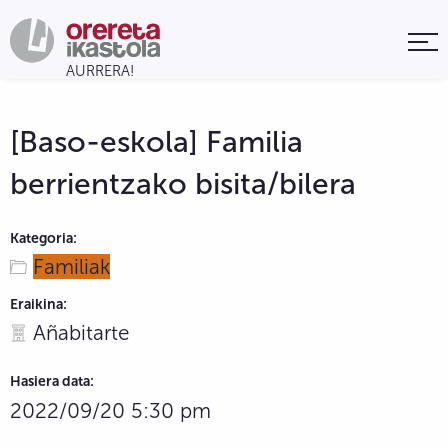
[Baso-eskola] Familia
berrientzako bisita/bilera
Kategoria:
Familiak
Eraikina:
Añabitarte
Hasiera data:
2022/09/20 5:30 pm