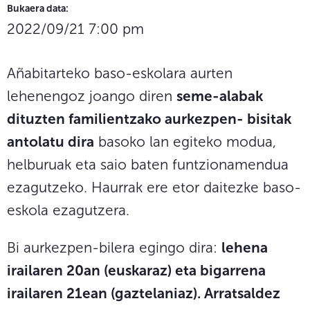
Bukaera data:
2022/09/21 7:00 pm
Añabitarteko baso-eskolara aurten
lehenengoz joango diren
seme-alabak
dituzten familientzako aurkezpen- bisitak
antolatu dira
basoko lan egiteko modua,
helburuak eta saio baten funtzionamendua
ezagutzeko. Haurrak ere etor daitezke baso-
eskola ezagutzera.
Bi aurkezpen-bilera egingo dira:
lehena
irailaren 20an (euskaraz) eta bigarrena
irailaren 21ean (gaztelaniaz). Arratsaldez