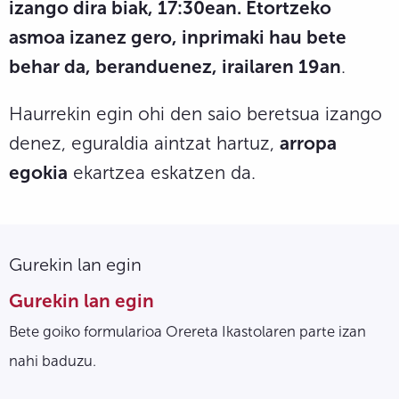
izango dira biak, 17:30ean. Etortzeko
asmoa izanez gero, inprimaki hau bete
behar da, beranduenez, irailaren 19an
.
Haurrekin egin ohi den saio beretsua izango
denez, eguraldia aintzat hartuz,
arropa
egokia
ekartzea eskatzen da.
Gurekin lan egin
Gurekin lan egin
Bete goiko formularioa Orereta Ikastolaren parte izan
nahi baduzu.