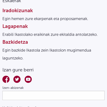
Eskaerak
Iradokizunak
Egin hemen zure ekarpenak eta proposamenak.
Lagapenak
Erabili Ikastolako eraikinak zure ekitaldia antolatzeko.
Bazkidetza
Egin bazkide Ikastola zein Ikastolon mugimendua
laguntzeko.
Izan gure berri
Izen-abizenak