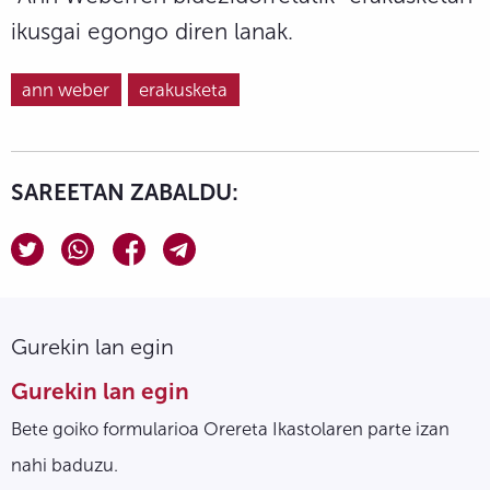
ikusgai egongo diren lanak.
ann weber
erakusketa
SAREETAN ZABALDU:
Gurekin lan egin
Gurekin lan egin
Bete goiko formularioa Orereta Ikastolaren parte izan
nahi baduzu.