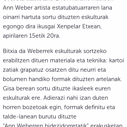
Ann Weber artista estatubatuarraren lana
oinarri hartuta sortu dituzten eskulturak
egongo dira ikusgai Xenpelar Etxean,
apirilaren 15etik 20ra.
Bitxia da Weberrek eskulturak sortzeko
erabiltzen dituen materiala eta teknika: kartoi
zatiak grapatuz osatzen ditu neurri eta
bolumen handiko formak dituzten artelanak.
Gisa berean sortu dituzte ikasleek euren
eskulturak ere. Adierazi nahi izan duten
horren bozetoak egin, formak definitu eta
talde-lanean burutu dituzte
“Ann Weberren bidezidorretatik” erakusketan