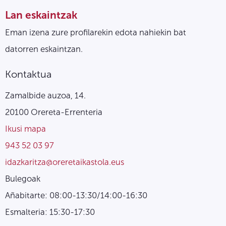
Lan eskaintzak
Eman izena zure profilarekin edota nahiekin bat
datorren eskaintzan.
Kontaktua
Zamalbide auzoa, 14.
20100 Orereta-Errenteria
Ikusi mapa
943 52 03 97
idazkaritza@oreretaikastola.eus
Bulegoak
Añabitarte: 08:00-13:30/14:00-16:30
Esmalteria: 15:30-17:30