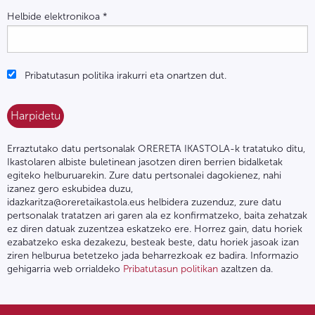
Helbide elektronikoa
*
Pribatutasun politika irakurri eta onartzen dut.
Erraztutako datu pertsonalak ORERETA IKASTOLA-k tratatuko ditu,
Ikastolaren albiste buletinean jasotzen diren berrien bidalketak
egiteko helburuarekin. Zure datu pertsonalei dagokienez, nahi
izanez gero eskubidea duzu,
idazkaritza@oreretaikastola.eus helbidera zuzenduz, zure datu
pertsonalak tratatzen ari garen ala ez konfirmatzeko, baita zehatzak
ez diren datuak zuzentzea eskatzeko ere. Horrez gain, datu horiek
ezabatzeko eska dezakezu, besteak beste, datu horiek jasoak izan
ziren helburua betetzeko jada beharrezkoak ez badira. Informazio
gehigarria web orrialdeko
Pribatutasun politikan
azaltzen da.