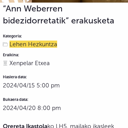
“Ann Weberren
bidezidorretatik” erakusketa
Kategoria:
Lehen Hezkuntza
Eraikina:
Xenpelar Etxea
Hasiera data:
2024/04/15 5:00 pm
Bukaera data:
2024/04/20 8:00 pm
Orereta Ikastola
ko LH5. mailako ikasleek