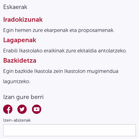
Eskaerak
Iradokizunak
Egin hemen zure ekarpenak eta proposamenak.
Lagapenak
Erabili Ikastolako eraikinak zure ekitaldia antolatzeko.
Bazkidetza
Egin bazkide Ikastola zein Ikastolon mugimendua
laguntzeko.
Izan gure berri
Izen-abizenak