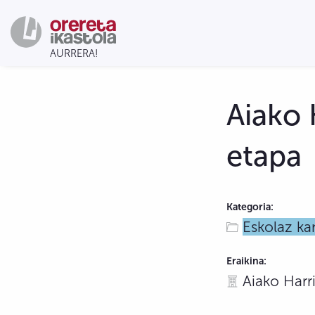
Aiako 
etapa
Kategoria:
Eskolaz k
Eraikina:
Aiako Harr