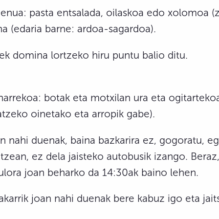
nua: pasta entsalada, oilaskoa edo xolomoa (
na (edaria barne: ardoa-sagardoa).
ek domina lortzeko hiru puntu balio ditu.
rrekoa: botak eta motxilan ura eta ogitartekoa
tzeko oinetako eta arropik gabe).
oan nahi duenak, baina bazkarira ez, gogoratu, e
zean, ez dela jaisteko autobusik izango. Beraz,
xulora joan beharko da 14:30ak baino lehen.
akarrik joan nahi duenak bere kabuz igo eta jait