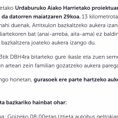
netako
Urdaburuko Aiako Harrietako proiektua
 da datorren maiatzaren 29koa.
13 kilometrota
nahi duenak, Arritxulon bazkaltzeko aukera iza
liartekoren bat (anai-arreba, aita-ama) ez baldi
 bazkaltzera joateko aukera izango du.
tik DBH4ra bitarteko gure ikasle eta zuen sem
n artean zein familian gozatzeko aukera pareg
ingo honetan,
gurasoek ere parte hartzeko auk
eta bazkariko hainbat ohar:
ua: Goizeko 08:00etan Iztieta autobus geltokia