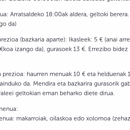
dua: Arratsaldeko 18:00ak aldera, geltoki berera.
go da)
prezioa (bazkaria aparte): Ikasleek: 5 € (anai ar
€koa izango da), gurasoek 13 €. Errezibo bidez
n prezioa: haurren menuak 10 € eta helduenak 1
dainduko da. Mendira eta bazkarira gurasorik g
raleei geltokian eman beharko diete dirua.
menua:
nua: makarroiak, oilaskoa edo xolomoa (zeha