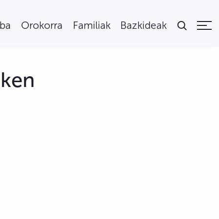
uba
Orokorra
Familiak
Bazkideak
zken