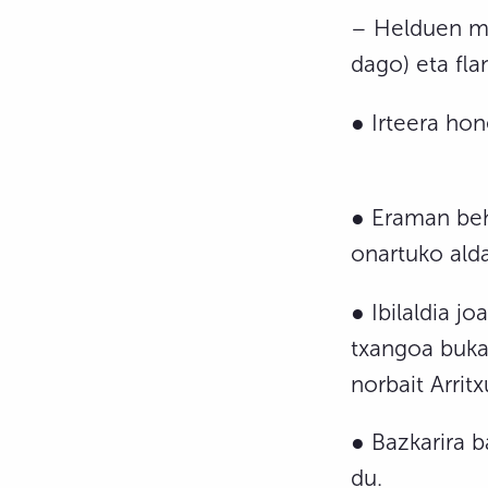
– Helduen me
dago) eta fla
● Irteera hon
● Eraman beha
onartuko alda
● Ibilaldia j
txangoa bukat
norbait Arrit
● Bazkarira b
du.