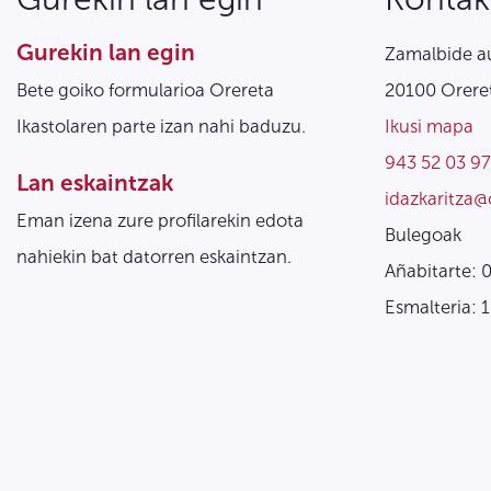
Gurekin lan egin
Zamalbide au
Bete goiko formularioa Orereta
20100 Oreret
Ikastolaren parte izan nahi baduzu.
Ikusi mapa
943 52 03 97
Lan eskaintzak
idazkaritza@
Eman izena zure profilarekin edota
Bulegoak
nahiekin bat datorren eskaintzan.
Añabitarte: 
Esmalteria: 