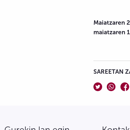
Maiatzaren 2
maiatzaren 1
SAREETAN Z
Gurekin lan egin
Kontak