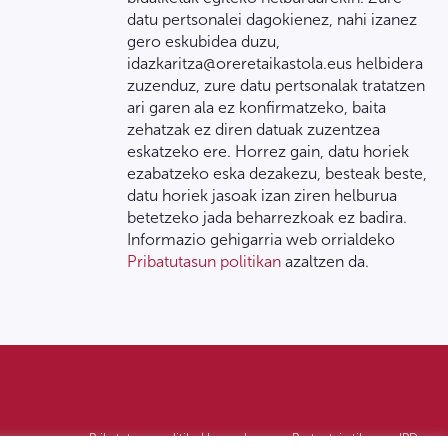
datu pertsonalei dagokienez, nahi izanez
gero eskubidea duzu,
idazkaritza@oreretaikastola.eus helbidera
zuzenduz, zure datu pertsonalak tratatzen
ari garen ala ez konfirmatzeko, baita
zehatzak ez diren datuak zuzentzea
eskatzeko ere. Horrez gain, datu horiek
ezabatzeko eska dezakezu, besteak beste,
datu horiek jasoak izan ziren helburua
betetzeko jada beharrezkoak ez badira.
Informazio gehigarria web orrialdeko
Pribatutasun politikan
azaltzen da.
Pribatutasun politika | Lege oharra
Postontzi etikoa
IPD