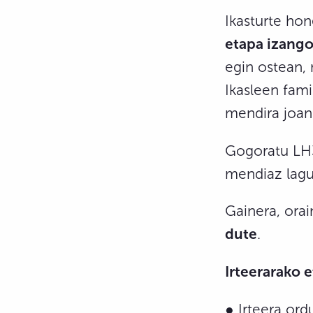
Ikasturte ho
etapa izango
egin ostean, 
Ikasleen fami
mendira joan
Gogoratu LH3
mendiaz lagu
Gainera, ora
dute
.
Irteerarako 
● Irteera ord