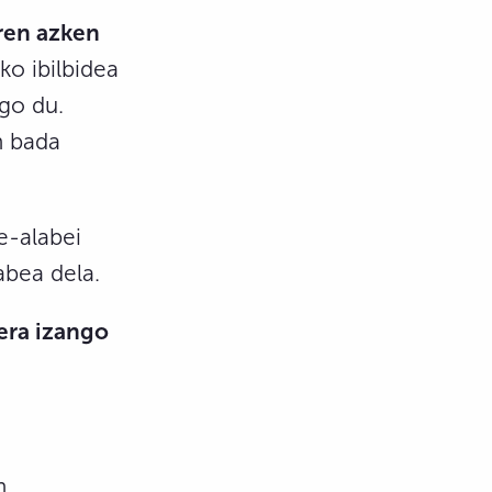
ren azken
ko ibilbidea
ngo du.
n bada
e-alabei
abea dela.
era izango
n.