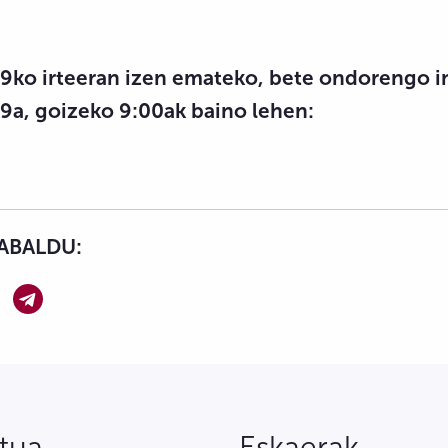
9ko irteeran izen emateko, bete ondorengo i
9a, goizeko 9:00ak baino lehen:
ABALDU:
tua
Eskaerak