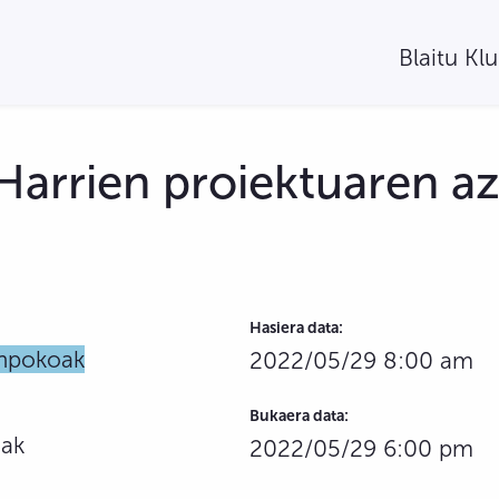
Blaitu Kl
Harrien proiektuaren a
Hasiera data:
anpokoak
2022/05/29 8:00 am
Bukaera data:
iak
2022/05/29 6:00 pm