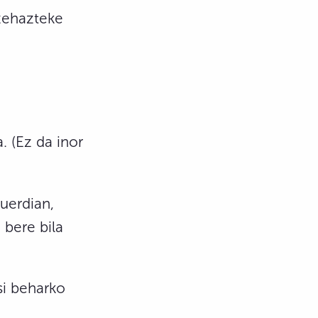
zehazteke
. (Ez da inor
guerdian,
 bere bila
si beharko