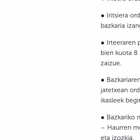
● Iritsiera or
bazkaria izan
● Irteeraren 
bien kuota 8 
zaizue.
● Bazkariare
jatetxean or
ikasleek begi
● Bazkariko 
– Haurren me
eta izozkia.