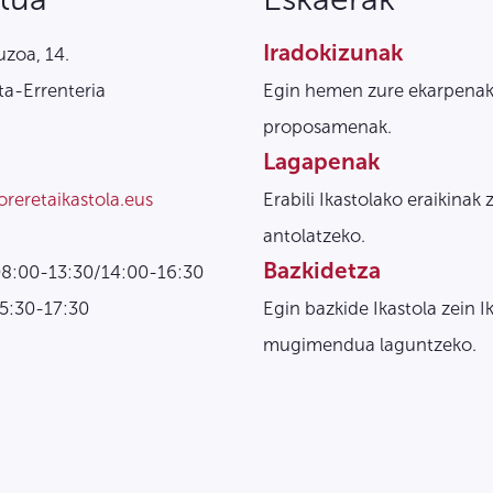
Iradokizunak
zoa, 14.
a-Errenteria
Egin hemen zure ekarpenak
proposamenak.
Lagapenak
oreretaikastola.eus
Erabili Ikastolako eraikinak 
antolatzeko.
Bazkidetza
08:00-13:30/14:00-16:30
15:30-17:30
Egin bazkide Ikastola zein I
mugimendua laguntzeko.