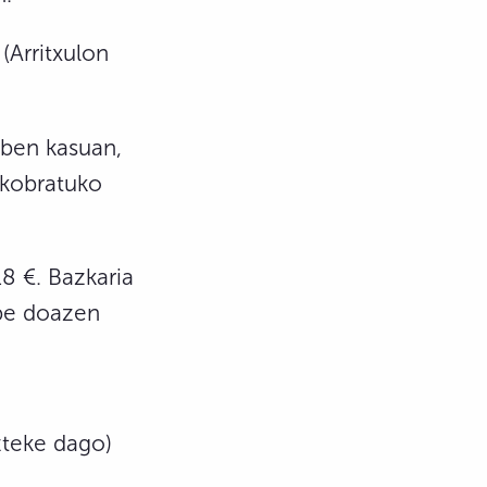
 (Arritxulon
reben kasuan,
 kobratuko
8 €. Bazkaria
abe doazen
zteke dago)