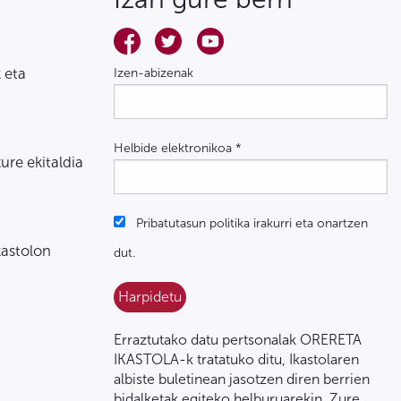
 eta
Izen-abizenak
Helbide elektronikoa
*
zure ekitaldia
Pribatutasun politika irakurri eta onartzen
kastolon
dut.
Erraztutako datu pertsonalak ORERETA
IKASTOLA-k tratatuko ditu, Ikastolaren
albiste buletinean jasotzen diren berrien
bidalketak egiteko helburuarekin. Zure